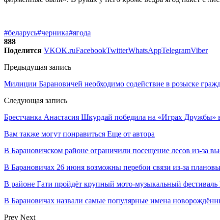
#беларусь
#черника
#ягода
888
Поделится
VK
OK.ru
Facebook
Twitter
WhatsApp
Telegram
Viber
Предыдущая запись
Милиции Барановичей необходимо содействие в розыске граж
Следующая запись
Брестчанка Анастасия Шкурдай победила на «Играх Дружбы» 
Вам также могут понравиться
Еще от автора
В Барановичском районе ограничили посещение лесов из-за в
В Барановичах 26 июня возможны перебои связи из-за плановы
В районе Гати пройдёт крупный мото-музыкальный фестиваль 
В Барановичах назвали самые популярные имена новорождён
Prev
Next