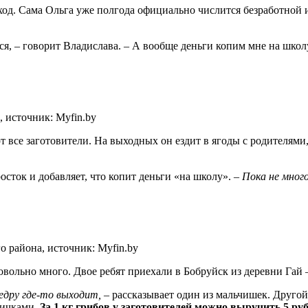
од. Сама Ольга уже полгода официально числится безработной и
я, – говорит Владислава. – А вообще деньги копим мне на школу
, источник: Myfin.by
т все заготовители. На выходных он ездит в ягоды с родителями,
осток и добавляет, что копит деньги «на школу». –
Пока не мног
о района, источник: Myfin.by
довольно много. Двое ребят приехали в Бобруйск из деревни Гай 
ведру где-то выходит,
– рассказывает один из мальчишек. Другой
сичками.
За 1 кг грибов у заготовителей можно выручить 5 руб