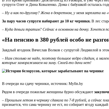
В это время прибывает дизель-поезд из Рабкора, и уже через н
супруги Олег и Дина Коваленко. Дома с бабушкой осталась годо
–
Ну а как по-другому? Жена в декретном, у меня зарплата на 
За пару часов супруги набирают до 10 кг черники.
В лес стар
– Куда деньги тратим? Сейчас в основном на дочку. Хочется п
«На пенсию в 380 рублей особо не разг
Заядлый ягодник Вячеслав Волков с супругой Людмилой в этом 
–
Нам столько не надо, поэтому большое ведро сдадим, а мален
которые замораживаем на зиму. Своей-то дачи нет!
В очереди на сдачу черники, источник: Myfin.by
Рядом в очереди пожилые женщины бурно обсуждают
закупоч
–
Прошлым летом я чернику сдавала по 7-8 рублей, а сейчас пл
признается, что сама чернику не ест, но собирает ягоду каждый