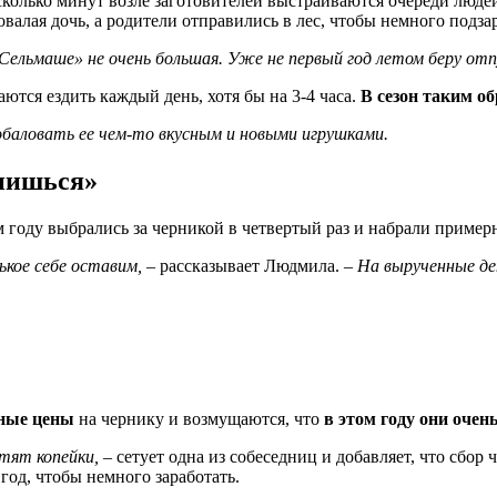
есколько минут возле заготовителей выстраиваются очереди людей
валая дочь, а родители отправились в лес, чтобы немного подзар
«Сельмаше» не очень большая. Уже не первый год летом беру отп
аются ездить каждый день, хотя бы на 3-4 часа.
В сезон таким об
обаловать ее чем-то вкусным и новыми игрушками.
онишься»
году выбрались за черникой в четвертый раз и набрали примерно
ькое себе оставим,
– рассказывает Людмила.
– На вырученные де
ные цены
на чернику и возмущаются, что
в этом году они очен
атят копейки,
– сетует одна из собеседниц и добавляет, что сбор
 год, чтобы немного заработать.