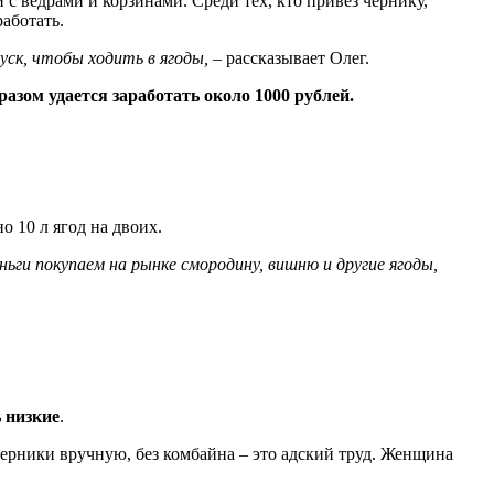
 с ведрами и корзинами. Среди тех, кто привез чернику,
аботать.
уск, чтобы ходить в ягоды,
– рассказывает Олег.
разом удается заработать около 1000 рублей.
 10 л ягод на двоих.
ньги покупаем на рынке смородину, вишню и другие ягоды,
ь низкие
.
 черники вручную, без комбайна – это адский труд. Женщина