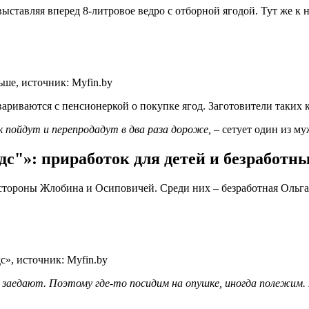
 выставляя вперед 8-литровое ведро с отборной ягодой. Тут же к
ше, источник: Myfin.by
риваются с пенсионеркой о покупке ягод. Заготовители таких к
ок пойдут и перепродадут в два раза дороже,
– сетует один из му
с"»: приработок для детей и безработн
стороны Жлобина и Осиповичей. Среди них – безработная Ольга 
с», источник: Myfin.by
ы заедают. Поэтому где-то посидим на опушке, иногда полежим