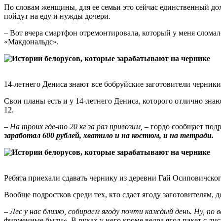
По словам женщины, для ее семьи это сейчас единственный дох
пойдут на еду и нужды дочери.
– Вот вчера смартфон отремонтировала, который у меня сломалс
«Макдональдс».
14-летнего Дениса знают все бобруйские заготовители черники
Свои планы есть и у 14-летнего Дениса, которого отлично знаю
12.
–
На троих где-то 20 кг за раз привозим,
– гордо сообщает подр
заработал 600 рублей, хватило и на костюм, и на тетради.
Ребята приехали сдавать чернику из деревни Гай Осиповичског
Вообще подростков среди тех, кто сдает ягоду заготовителям, 
–
Лес у нас близко, собираем ягоду почти каждый день. Ну, по 
фирменные были». В руках у него кроме ведра ягод пакет с ли