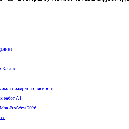
данина
в Казани
ысокой пожарной опасности
х работ A1
MotoFestWest 2026
ных