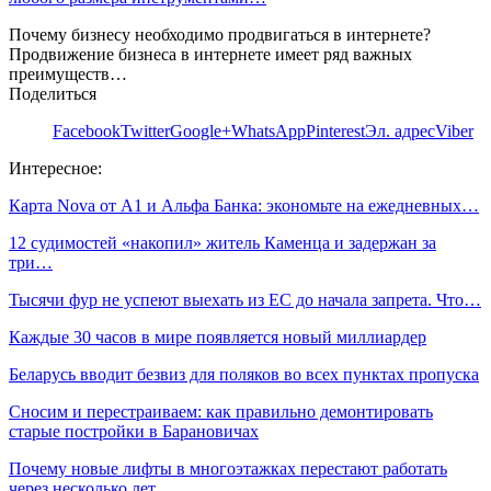
Почему бизнесу необходимо продвигаться в интернете?
Продвижение бизнеса в интернете имеет ряд важных
преимуществ…
Поделиться
Facebook
Twitter
Google+
WhatsApp
Pinterest
Эл. адрес
Viber
Интересное:
Карта Nova от А1 и Альфа Банка: экономьте на ежедневных…
12 судимостей «накопил» житель Каменца и задержан за
три…
Тысячи фур не успеют выехать из ЕС до начала запрета. Что…
Каждые 30 часов в мире появляется новый миллиардер
Беларусь вводит безвиз для поляков во всех пунктах пропуска
Сносим и перестраиваем: как правильно демонтировать
старые постройки в Барановичах
Почему новые лифты в многоэтажках перестают работать
через несколько лет