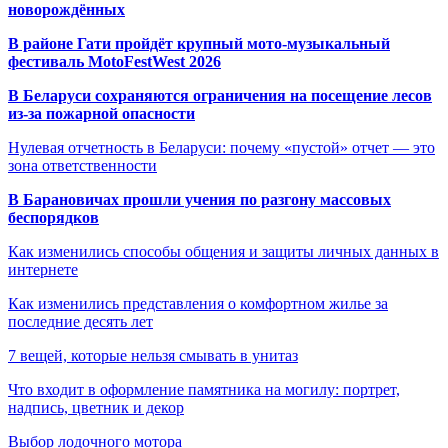
новорождённых
В районе Гати пройдёт крупный мото-музыкальный
фестиваль MotoFestWest 2026
В Беларуси сохраняются ограничения на посещение лесов
из-за пожарной опасности
Нулевая отчетность в Беларуси: почему «пустой» отчет — это
зона ответственности
В Барановичах прошли учения по разгону массовых
беспорядков
Как изменились способы общения и защиты личных данных в
интернете
Как изменились представления о комфортном жилье за
последние десять лет
7 вещей, которые нельзя смывать в унитаз
Что входит в оформление памятника на могилу: портрет,
надпись, цветник и декор
Выбор лодочного мотора