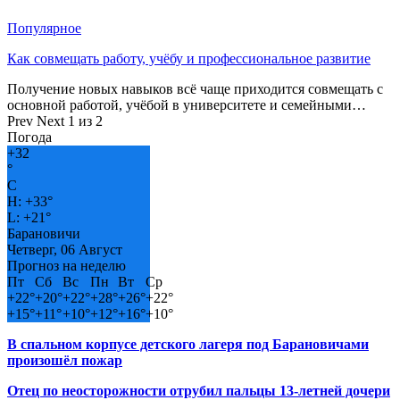
Популярное
Как совмещать работу, учёбу и профессиональное развитие
Получение новых навыков всё чаще приходится совмещать с
основной работой, учёбой в университете и семейными…
Prev
Next
1 из 2
Погода
+
32
°
C
H:
+
33°
L:
+
21°
Барановичи
Четверг, 06 Август
Прогноз на неделю
Пт
Сб
Вс
Пн
Вт
Ср
+
22°
+
20°
+
22°
+
28°
+
26°
+
22°
+
15°
+
11°
+
10°
+
12°
+
16°
+
10°
В спальном корпусе детского лагеря под Барановичами
произошёл пожар
Отец по неосторожности отрубил пальцы 13-летней дочери