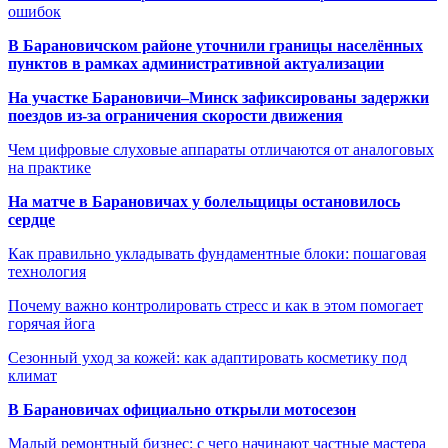
ошибок
В Барановичском районе уточнили границы населённых
пунктов в рамках административной актуализации
На участке Барановичи–Минск зафиксированы задержки
поездов из-за ограничения скорости движения
Чем цифровые слуховые аппараты отличаются от аналоговых
на практике
На матче в Барановичах у болельщицы остановилось
сердце
Как правильно укладывать фундаментные блоки: пошаговая
технология
Почему важно контролировать стресс и как в этом помогает
горячая йога
Сезонный уход за кожей: как адаптировать косметику под
климат
В Барановичах официально открыли мотосезон
Малый ремонтный бизнес: с чего начинают частные мастера