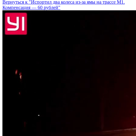
Вернуться к "Испортил два колеса из-за ямы на трассе М1.
Компенсация — 60 рублей"