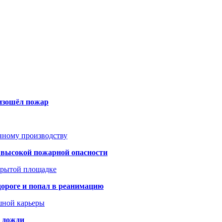
оизошёл пожар
анному производству
а высокой пожарной опасности
акрытой площадке
дороге и попал в реанимацию
шной карьеры
и дожди