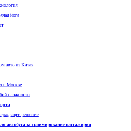
хнология
ячая йога
ат
ом авто из Китая
юч в Москве
юбой сложности
порта
подходящее решение
ля автобуса за травмирование пассажирки