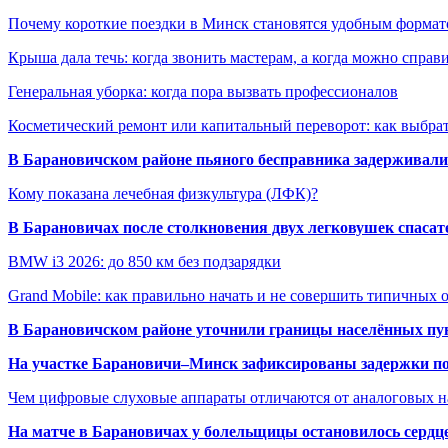
Почему короткие поездки в Минск становятся удобным формат
Крыша дала течь: когда звонить мастерам, а когда можно справ
Генеральная уборка: когда пора вызвать профессионалов
Косметический ремонт или капитальный переворот: как выбрат
В Барановичском районе пьяного бесправника задерживали 
Кому показана лечебная физкультура (ЛФК)?
В Барановичах после столкновения двух легковушек спаса
BMW i3 2026: до 850 км без подзарядки
Grand Mobile: как правильно начать и не совершить типичных
В Барановичском районе уточнили границы населённых пу
На участке Барановичи–Минск зафиксированы задержки пое
Чем цифровые слуховые аппараты отличаются от аналоговых н
На матче в Барановичах у болельщицы остановилось сердц