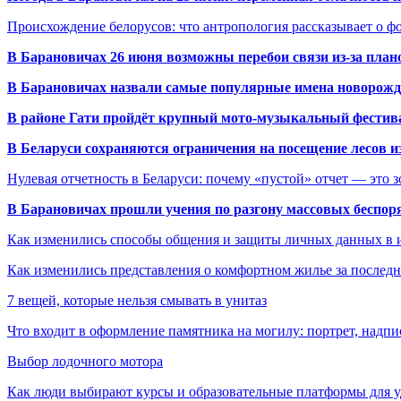
Происхождение белорусов: что антропология рассказывает о 
В Барановичах 26 июня возможны перебои связи из-за план
В Барановичах назвали самые популярные имена новорож
В районе Гати пройдёт крупный мото-музыкальный фестива
В Беларуси сохраняются ограничения на посещение лесов и
Нулевая отчетность в Беларуси: почему «пустой» отчет — это 
В Барановичах прошли учения по разгону массовых беспор
Как изменились способы общения и защиты личных данных в 
Как изменились представления о комфортном жилье за последни
7 вещей, которые нельзя смывать в унитаз
Что входит в оформление памятника на могилу: портрет, надпис
Выбор лодочного мотора
Как люди выбирают курсы и образовательные платформы для 