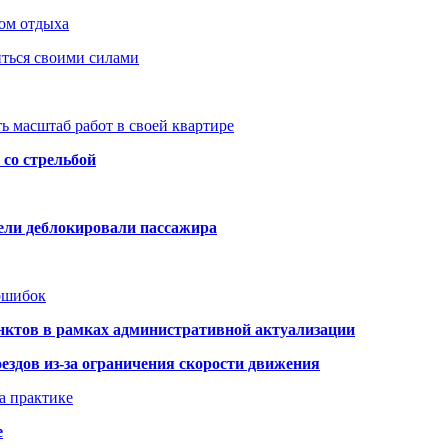
ом отдыха
иться своими силами
ь масштаб работ в своей квартире
со стрельбой
тели деблокировали пассажира
 ошибок
нктов в рамках административной актуализации
здов из-за ограничения скорости движения
а практике
е