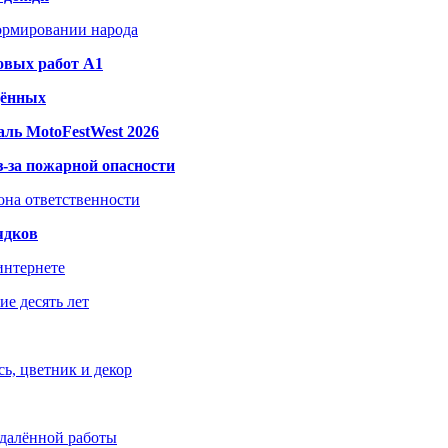
формировании народа
овых работ A1
дённых
ль MotoFestWest 2026
з-за пожарной опасности
зона ответственности
ядков
интернете
е десять лет
ь, цветник и декор
удалённой работы