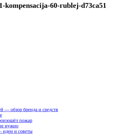
m1-kompensacija-60-rublej-d73ca51
ей — обзор бренда и средств
е
произошёл пожар
 не нужно
— идеи и советы