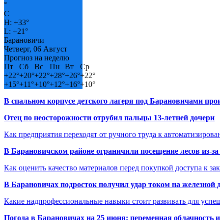
°
C
H:
+
33°
L:
+
21°
Барановичи
Четверг, 06 Август
Прогноз на неделю
Пт
Сб
Вс
Пн
Вт
Ср
+
22°
+
20°
+
22°
+
28°
+
26°
+
22°
+
15°
+
11°
+
10°
+
12°
+
16°
+
10°
В спальном корпусе детского лагеря под Барановичами пр
Отец по неосторожности отрубил пальцы 13-летней дочери
Как предприятия переходят от ручного труда к автоматизиров
В Барановичском районе ограничили посещение лесов из-з
Как оценить качество материалов перед покупкой доступа к з
В Барановичах подросток получил удар током на железной 
Какие надпрофессиональные навыки стоит развивать для успе
Погода в Барановичах на 25 июня: переменная облачность 