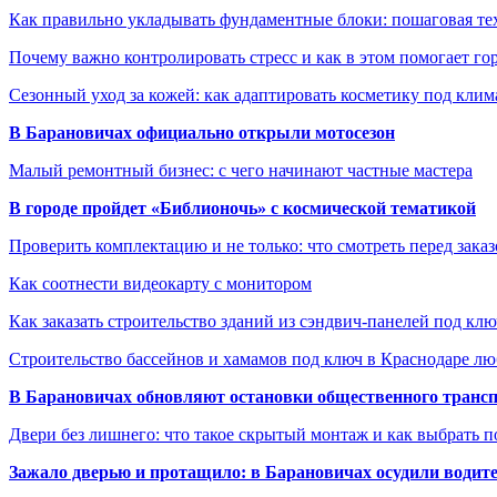
Как правильно укладывать фундаментные блоки: пошаговая те
Почему важно контролировать стресс и как в этом помогает гор
Сезонный уход за кожей: как адаптировать косметику под клим
В Барановичах официально открыли мотосезон
Малый ремонтный бизнес: с чего начинают частные мастера
В городе пройдет «Библионочь» с космической тематикой
Проверить комплектацию и не только: что смотреть перед заказ
Как соотнести видеокарту с монитором
Как заказать строительство зданий из сэндвич-панелей под кл
Строительство бассейнов и хамамов под ключ в Краснодаре л
В Барановичах обновляют остановки общественного транс
Двери без лишнего: что такое скрытый монтаж и как выбрать 
Зажало дверью и протащило: в Барановичах осудили водите