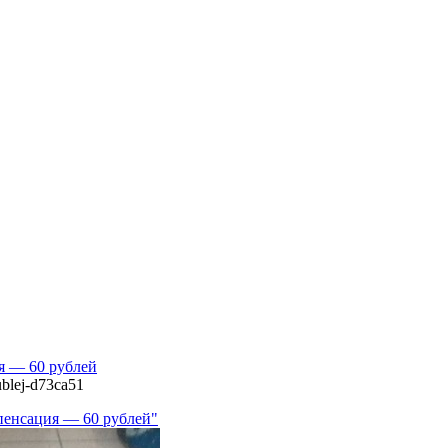
ия — 60 рублей
ublej-d73ca51
мпенсация — 60 рублей"