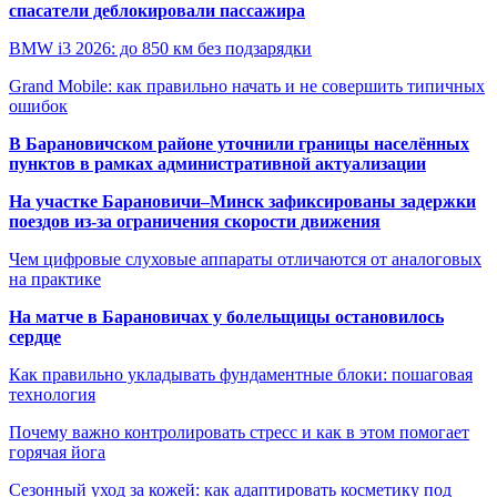
спасатели деблокировали пассажира
BMW i3 2026: до 850 км без подзарядки
Grand Mobile: как правильно начать и не совершить типичных
ошибок
В Барановичском районе уточнили границы населённых
пунктов в рамках административной актуализации
На участке Барановичи–Минск зафиксированы задержки
поездов из-за ограничения скорости движения
Чем цифровые слуховые аппараты отличаются от аналоговых
на практике
На матче в Барановичах у болельщицы остановилось
сердце
Как правильно укладывать фундаментные блоки: пошаговая
технология
Почему важно контролировать стресс и как в этом помогает
горячая йога
Сезонный уход за кожей: как адаптировать косметику под