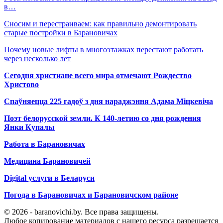
в…
Сносим и перестраиваем: как правильно демонтировать
старые постройки в Барановичах
Почему новые лифты в многоэтажках перестают работать
через несколько лет
Сегодня христиане всего мира отмечают Рождество
Христово
Спаўняецца 225 гадоў з дня нараджэння Адама Міцкевіча
Поэт белорусской земли. К 140-летию со дня рождения
Янки Купалы
Работа в Барановичах
Медицина Барановичей
Digital услуги в Беларуси
Погода в Барановичах и Барановичском районе
© 2026 - baranovichi.by. Все права защищены.
Любое копирование материалов с нашего ресурса разрешается