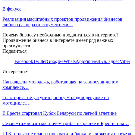
В фокусе
Реализация масштабных проектов продвижения бизнесов
любого размера инструментами…
Почему бизнесу необходимо продвигаться в интернете?
Продвижение бизнеса в интернете имеет ряд важных
преимуществ…
Поделиться
Facebook
Twitter
Google+
WhatsApp
Pinterest
Эл. адрес
Viber
Интересное:
Награждена молодежь, работающая на зерносушильном
комплексе…
Тракторист не уступил дорогу молодой девушке на
мотоцикле.…
В Бресте стартовал Кубок Беларуси по легкой атлетике
Сезон «тихой охоты»: почем грибы на рынке в Бресте и на…
ГТК: польские власти прекратили блокаду движения на въезд