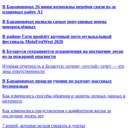
В Барановичах 26 июня возможны перебои связи из-за
плановых работ A1
В Барановичах назвали самые популярные имена
новорождённых
В районе Гати пройдёт крупный мото-музыкальный
фестиваль MotoFestWest 2026
В Беларуси сохраняются ограничения на посещение лесов
из-за пожарной опасности
Нулевая отчетность в Беларуси: почему «пустой» отчет — это
зона ответственности
В Барановичах прошли учения по разгону массовых
беспорядков
Как изменились способы общения и защиты личных данных в
интернете
Как изменились представления о комфортном жилье за
последние десять лет
7 вещей, которые нельзя смывать в унитаз