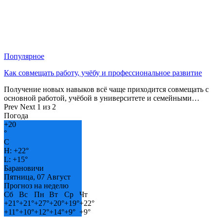
Популярное
Как совмещать работу, учёбу и профессиональное развитие
Получение новых навыков всё чаще приходится совмещать с
основной работой, учёбой в университете и семейными…
Prev
Next
1 из 2
Погода
+
20
°
C
H:
+
22°
L:
+
15°
Барановичи
Пятница, 07 Август
Прогноз на неделю
Сб
Вс
Пн
Вт
Ср
Чт
+
21°
+
21°
+
27°
+
20°
+
19°
+
22°
+
11°
+
10°
+
12°
+
14°
+
9°
+
9°