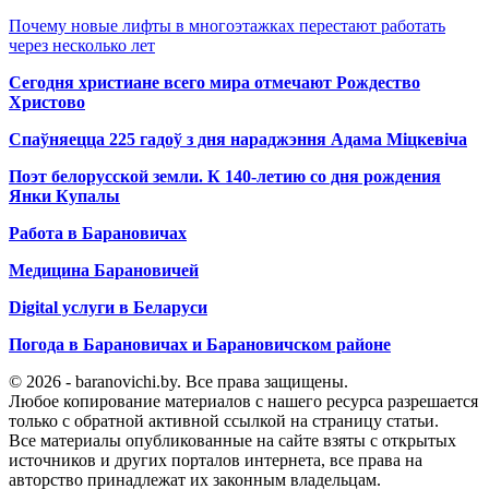
Почему новые лифты в многоэтажках перестают работать
через несколько лет
Сегодня христиане всего мира отмечают Рождество
Христово
Спаўняецца 225 гадоў з дня нараджэння Адама Міцкевіча
Поэт белорусской земли. К 140-летию со дня рождения
Янки Купалы
Работа в Барановичах
Медицина Барановичей
Digital услуги в Беларуси
Погода в Барановичах и Барановичском районе
© 2026 - baranovichi.by. Все права защищены.
Любое копирование материалов с нашего ресурса разрешается
только с обратной активной ссылкой на страницу статьи.
Все материалы опубликованные на сайте взяты с открытых
источников и других порталов интернета, все права на
авторство принадлежат их законным владельцам.