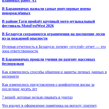
плановых работ A1
В Барановичах назвали самые популярные имена
новорождённых
В районе Гати пройдёт крупный мото-музыкальный
фестиваль MotoFestWest 2026
В Беларуси сохраняются ограничения на посещение лесов
из-за пожарной опасности
Нулевая отчетность в Беларуси: почему «пустой» отчет — это
зона ответственности
В Барановичах прошли учения по разгону массовых
беспорядков
Как изменились способы общения и защиты личных данных в
интернете
Как изменились представления о комфортном жилье за
последние десять лет
7 вещей, которые нельзя смывать в унитаз
Что входит в оформление памятника на могилу: портрет,