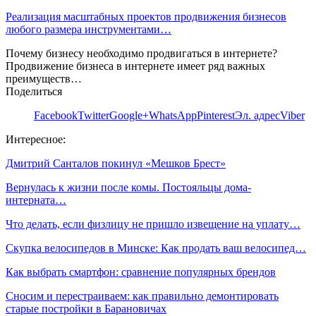
Реализация масштабных проектов продвижения бизнесов
любого размера инструментами…
Почему бизнесу необходимо продвигаться в интернете?
Продвижение бизнеса в интернете имеет ряд важных
преимуществ…
Поделиться
Facebook
Twitter
Google+
WhatsApp
Pinterest
Эл. адрес
Viber
Интересное:
Дмитрий Санталов покинул «Мешков Брест»
Вернулась к жизни после комы. Постояльцы дома-
интерната…
Что делать, если физлицу не пришло извещение на уплату…
Скупка велосипедов в Минске: Как продать ваш велосипед…
Как выбрать смартфон: сравнение популярных брендов
Сносим и перестраиваем: как правильно демонтировать
старые постройки в Барановичах