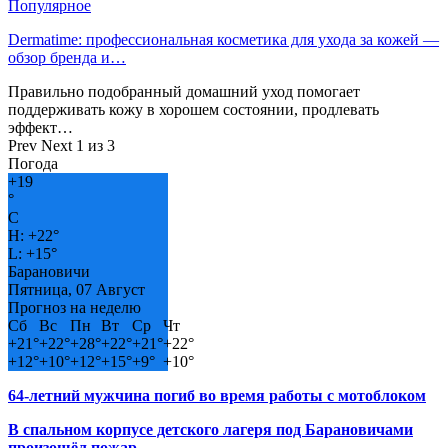
Популярное
Dermatime: профессиональная косметика для ухода за кожей —
обзор бренда и…
Правильно подобранный домашний уход помогает
поддерживать кожу в хорошем состоянии, продлевать
эффект…
Prev
Next
1 из 3
Погода
+
19
°
C
H:
+
22°
L:
+
15°
Барановичи
Пятница, 07 Август
Прогноз на неделю
Сб
Вс
Пн
Вт
Ср
Чт
+
21°
+
22°
+
28°
+
22°
+
21°
+
22°
+
12°
+
10°
+
12°
+
15°
+
9°
+
10°
64-летний мужчина погиб во время работы с мотоблоком
В спальном корпусе детского лагеря под Барановичами
произошёл пожар