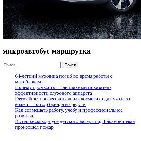
микроавтобус маршрутка
64-летний мужчина погиб во время работы с
мотоблоком
Почему громкость — не главный показатель
эффективности слухового аппарата
Dermatime: профессиональная косметика для ухода за
кожей — обзор бренда и средств
Как совмещать работу, учёбу и профессиональное
развитие
В спальном корпусе детского лагеря под Барановичами
произошёл пожар