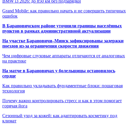
BMW i3 2026: до 850 км без подзарядки
Grand Mobile: как правильно начать и не совершить типичных
ошибок
В Барановичском районе уточнили границы населённых
пунктов в рамках административной актуализации
На участке Барановичи–Минск зафиксированы задержки
поездов из-за ограничения скорости движения
Чем цифровые слуховые аппараты отличаются от аналоговых
на практике
На матче в Барановичах у болельщицы остановилось
сердце
Как правильно укладывать фундаментные блоки: пошаговая
технология
Почему важно контролировать стресс и как в этом помогает
горячая йога
Сезонный уход за кожей: как адаптировать косметику под
климат