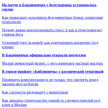
На матче в Барановичах у болельщицы остановилось
сердце
Как правильно укладывать фундаментные блоки: пошаговая
технология
Почему важно контролировать стресс и как в этом помогает
горячая йога
Сезонный уход за кожей: как адаптировать косметику под
климат
В Барановичах официально открыли мотосезон
Малый ремонтный бизнес: с чего начинают частные мастера
В городе пройдет «Библионочь» с космической тематикой
Проверить комплектацию и не только: что смотреть перед
заказом авто из Китая
Как соотнести видеокарту с монитором
Как заказать строительство зданий из сэндвич-панелей под
ключ в Москве