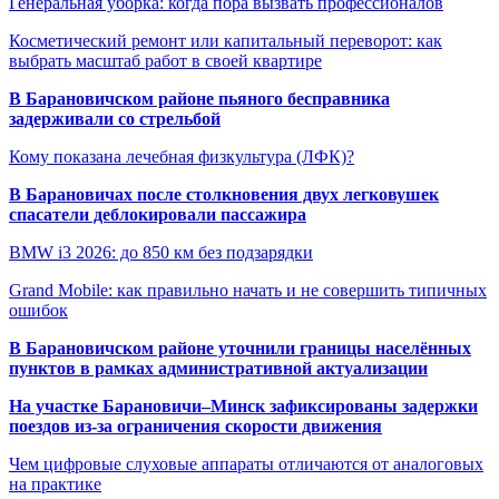
Генеральная уборка: когда пора вызвать профессионалов
Косметический ремонт или капитальный переворот: как
выбрать масштаб работ в своей квартире
В Барановичском районе пьяного бесправника
задерживали со стрельбой
Кому показана лечебная физкультура (ЛФК)?
В Барановичах после столкновения двух легковушек
спасатели деблокировали пассажира
BMW i3 2026: до 850 км без подзарядки
Grand Mobile: как правильно начать и не совершить типичных
ошибок
В Барановичском районе уточнили границы населённых
пунктов в рамках административной актуализации
На участке Барановичи–Минск зафиксированы задержки
поездов из-за ограничения скорости движения
Чем цифровые слуховые аппараты отличаются от аналоговых
на практике