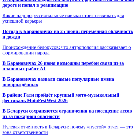
дороге и попал в реанимацию
Какие надпрофессиональные навыки стоит развивать для
успешной карьеры
Погода в Барановичах на 25 июня: переменная облачность
и дожди
Происхождение белорусов: что антропология рассказывает о
формировании народа
В Барановичах 26 июня возможны перебои связи из-за
плановых работ A1
В Барановичах назвали самые популярные имена
новорождённых
В районе Гати пройдёт крупный мото-музыкальный
фестиваль MotoFestWest 2026
В Беларуси сохраняются ограничения на посещение лесов
из-за пожарной опасности
Нулевая отчетность в Беларуси: почему «пустой» отчет — это
зона ответственности