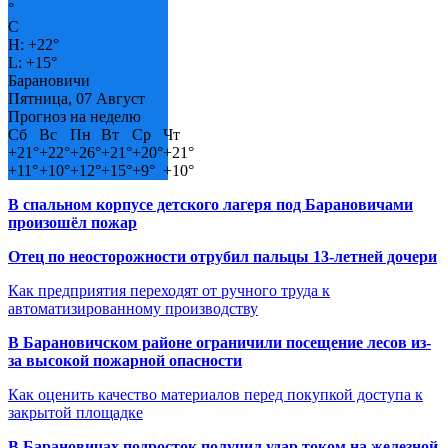
°
C
H:
+
22°
L:
+
15°
Барановичи
Пятница, 07 Август
Прогноз на неделю
Сб
Вс
Пн
Вт
Ср
Чт
+
21°
+
22°
+
26°
+
21°
+
20°
+
21°
+
11°
+
10°
+
12°
+
15°
+
9°
+
10°
В спальном корпусе детского лагеря под Барановичами
произошёл пожар
Отец по неосторожности отрубил пальцы 13-летней дочери
Как предприятия переходят от ручного труда к
автоматизированному производству
В Барановичском районе ограничили посещение лесов из-
за высокой пожарной опасности
Как оценить качество материалов перед покупкой доступа к
закрытой площадке
В Барановичах подросток получил удар током на железной