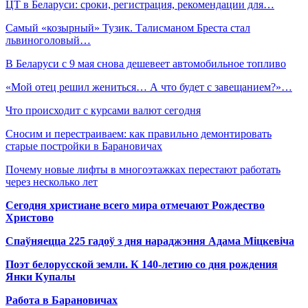
ЦТ в Беларуси: сроки, регистрация, рекомендации для…
Самый «козырный» Тузик. Талисманом Бреста стал
львиноголовый…
В Беларуси с 9 мая снова дешевеет автомобильное топливо
«Мой отец решил жениться… А что будет с завещанием?»…
Что происходит с курсами валют сегодня
Сносим и перестраиваем: как правильно демонтировать
старые постройки в Барановичах
Почему новые лифты в многоэтажках перестают работать
через несколько лет
Сегодня христиане всего мира отмечают Рождество
Христово
Спаўняецца 225 гадоў з дня нараджэння Адама Міцкевіча
Поэт белорусской земли. К 140-летию со дня рождения
Янки Купалы
Работа в Барановичах