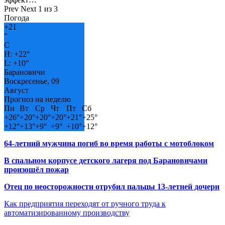
Prev
Next
1 из 3
Погода
+
21
°
C
H:
+
22°
L:
+
10°
Барановичи
Воскресенье, 09
Август
Прогноз на неделю
Пн
Вт
Ср
Чт
Пт
Сб
+
26°
+
20°
+
20°
+
20°
+
21°
+
25°
+
12°
+
13°
+
9°
+
9°
+
10°
+
12°
64-летний мужчина погиб во время работы с мотоблоком
В спальном корпусе детского лагеря под Барановичами
произошёл пожар
Отец по неосторожности отрубил пальцы 13-летней дочери
Как предприятия переходят от ручного труда к
автоматизированному производству