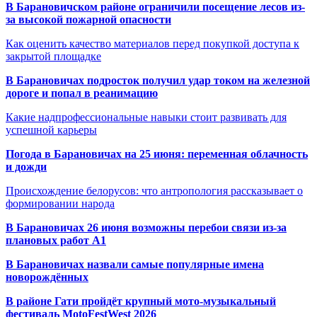
В Барановичском районе ограничили посещение лесов из-
за высокой пожарной опасности
Как оценить качество материалов перед покупкой доступа к
закрытой площадке
В Барановичах подросток получил удар током на железной
дороге и попал в реанимацию
Какие надпрофессиональные навыки стоит развивать для
успешной карьеры
Погода в Барановичах на 25 июня: переменная облачность
и дожди
Происхождение белорусов: что антропология рассказывает о
формировании народа
В Барановичах 26 июня возможны перебои связи из-за
плановых работ A1
В Барановичах назвали самые популярные имена
новорождённых
В районе Гати пройдёт крупный мото-музыкальный
фестиваль MotoFestWest 2026