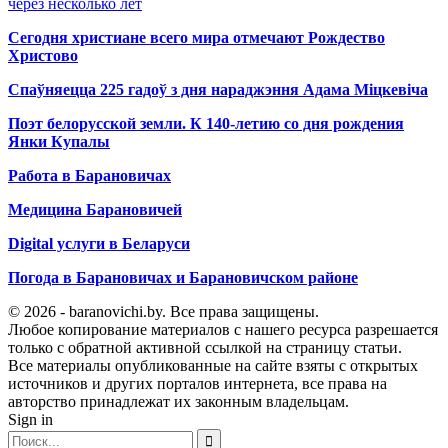
через несколько лет
Сегодня христиане всего мира отмечают Рождество
Христово
Спаўняецца 225 гадоў з дня нараджэння Адама Міцкевіча
Поэт белорусской земли. К 140-летию со дня рождения
Янки Купалы
Работа в Барановичах
Медицина Барановичей
Digital услуги в Беларуси
Погода в Барановичах и Барановичском районе
© 2026 - baranovichi.by. Все права защищены.
Любое копирование материалов с нашего ресурса разрешается
только с обратной активной ссылкой на страницу статьи.
Все материалы опубликованные на сайте взяты с открытых
источников и других порталов интернета, все права на
авторство принадлежат их законным владельцам.
Sign in