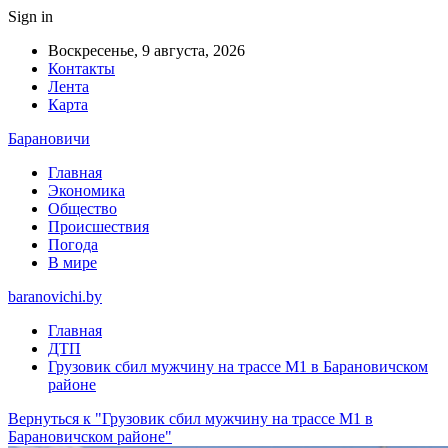
Sign in
Воскресенье, 9 августа, 2026
Контакты
Лента
Карта
Барановичи
Главная
Экономика
Общество
Происшествия
Погода
В мире
baranovichi.by
Главная
ДТП
Грузовик сбил мужчину на трассе М1 в Барановичском
районе
Вернуться к "Грузовик сбил мужчину на трассе М1 в
Барановичском районе"