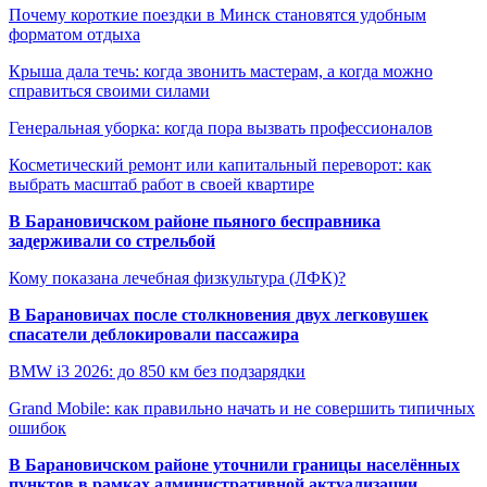
Почему короткие поездки в Минск становятся удобным
форматом отдыха
Крыша дала течь: когда звонить мастерам, а когда можно
справиться своими силами
Генеральная уборка: когда пора вызвать профессионалов
Косметический ремонт или капитальный переворот: как
выбрать масштаб работ в своей квартире
В Барановичском районе пьяного бесправника
задерживали со стрельбой
Кому показана лечебная физкультура (ЛФК)?
В Барановичах после столкновения двух легковушек
спасатели деблокировали пассажира
BMW i3 2026: до 850 км без подзарядки
Grand Mobile: как правильно начать и не совершить типичных
ошибок
В Барановичском районе уточнили границы населённых
пунктов в рамках административной актуализации