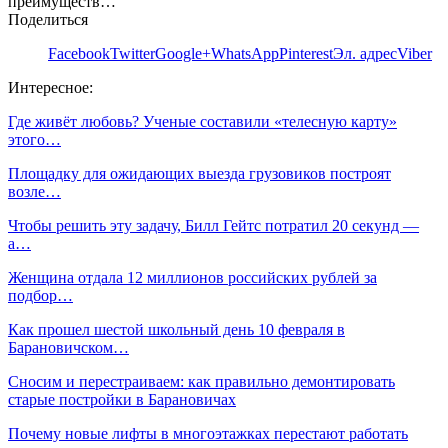
преимуществ…
Поделиться
Facebook
Twitter
Google+
WhatsApp
Pinterest
Эл. адрес
Viber
Интересное:
Где живёт любовь? Ученые составили «телесную карту»
этого…
Площадку для ожидающих выезда грузовиков построят
возле…
Чтобы решить эту задачу, Билл Гейтс потратил 20 секунд —
а…
Женщина отдала 12 миллионов российских рублей за
подбор…
Как прошел шестой школьный день 10 февраля в
Барановичском…
Сносим и перестраиваем: как правильно демонтировать
старые постройки в Барановичах
Почему новые лифты в многоэтажках перестают работать