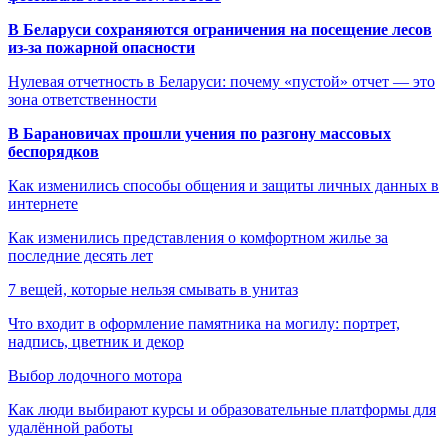
В Беларуси сохраняются ограничения на посещение лесов
из-за пожарной опасности
Нулевая отчетность в Беларуси: почему «пустой» отчет — это
зона ответственности
В Барановичах прошли учения по разгону массовых
беспорядков
Как изменились способы общения и защиты личных данных в
интернете
Как изменились представления о комфортном жилье за
последние десять лет
7 вещей, которые нельзя смывать в унитаз
Что входит в оформление памятника на могилу: портрет,
надпись, цветник и декор
Выбор лодочного мотора
Как люди выбирают курсы и образовательные платформы для
удалённой работы