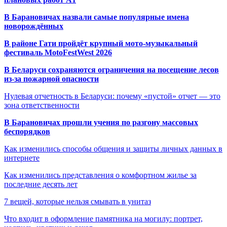
В Барановичах назвали самые популярные имена
новорождённых
В районе Гати пройдёт крупный мото-музыкальный
фестиваль MotoFestWest 2026
В Беларуси сохраняются ограничения на посещение лесов
из-за пожарной опасности
Нулевая отчетность в Беларуси: почему «пустой» отчет — это
зона ответственности
В Барановичах прошли учения по разгону массовых
беспорядков
Как изменились способы общения и защиты личных данных в
интернете
Как изменились представления о комфортном жилье за
последние десять лет
7 вещей, которые нельзя смывать в унитаз
Что входит в оформление памятника на могилу: портрет,