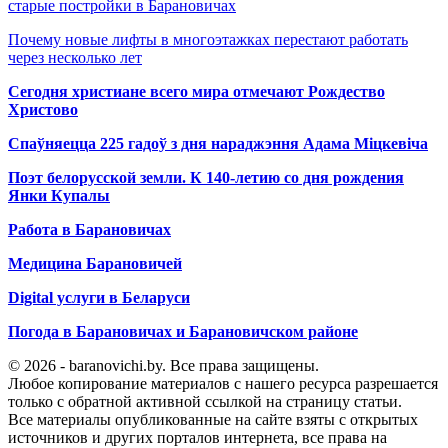
старые постройки в Барановичах
Почему новые лифты в многоэтажках перестают работать
через несколько лет
Сегодня христиане всего мира отмечают Рождество
Христово
Спаўняецца 225 гадоў з дня нараджэння Адама Міцкевіча
Поэт белорусской земли. К 140-летию со дня рождения
Янки Купалы
Работа в Барановичах
Медицина Барановичей
Digital услуги в Беларуси
Погода в Барановичах и Барановичском районе
© 2026 - baranovichi.by. Все права защищены.
Любое копирование материалов с нашего ресурса разрешается
только с обратной активной ссылкой на страницу статьи.
Все материалы опубликованные на сайте взяты с открытых
источников и других порталов интернета, все права на