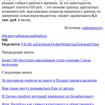
режиме гибкого рабочего времени. За это работодатель
обещает платить 650 руб. – это нижняя граница зарплатных
возможностей, максимально оператор машинного доения, по
заверению сельхозпроизводителя, сможет зарабатывать
6,5
тыс. руб
. в месяц.
Источник:
onlinebrest.by
#беларусь
#вакансия
#работа
938
Поделится
VK
OK.ru
Facebook
Twitter
WhatsApp
Telegram
Viber
Предыдущая запись
Более 100 брестских школьников стали членами Союза
молодежи
Следующая запись
За продавцов очереди на выезд в Польшу взялась милиция
Вам также могут понравиться
Еще от автора
В Гродно пройдет крупный чемпионат по бодибилдингу
Флаг Витебска как символ культурного и общественного