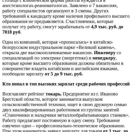
столице с клинической формы работы нуждается в
анестезиологах-реаниматологах. Заявлено о 7 вакансиях,
работу специалистов организуют в 3 смены. Других
требований к кандидату кроме наличия профильного высшего
образования не предъявляется. Счастливчики, которые
получат эту работу, смогут зарабатывать от
4,9 тыс. руб. до
7018 руб
.
Одна из компаний, которая «прописалась» в китайско-
белорусском индустриальном парке «Великий камень»,
открыла две высокооплачиваемые вакансии.
Инженеру
со
специализаций по электрике (энергетике) и
менеджеру
,
которые кроме высшего образования должны обязательно в
совершенстве владеть китайским и английским языками,
пообещали зарплату
от 5 до 9 тыс. руб.
Кто попал в топ высоких зарплат среди рабочих профессий
Возглавляет рейтинг
токарь.
Предприятие из г. Иваново
Брестской области, которое занимается выпуском
сельскохозяйственной техники, ищет в свою дружную семью
двух квалифицированных работников из группы занятий
«Станочники и наладчики металлообрабатывающих станков».
Работу предлагают постоянную в одну смену. Требование
озвучено одно – профессионально-техническое образование.
При этом наниматель заявил зарплату для токаря
от 1 тыс. до