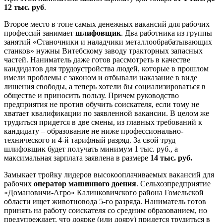
12 тыс. руб
.
Второе место в топе самых денежных вакансий для рабочих
профессий занимает
шлифовщик
. Два работника из группы
занятий «Станочники и наладчики металлообрабатывающих
станков» нужны Витебскому заводу тракторных запасных
частей. Наниматель даже готов рассмотреть в качестве
кандидатов для трудоустройства людей, которые в прошлом
имели проблемы с законом и отбывали наказание в виде
лишения свободы, а теперь хотели бы социализироваться в
обществе и приносить пользу. Причем руководство
предприятия не против обучить соискателя, если тому не
хватает квалификации по заявленной вакансии. В целом же
трудиться придется в две смены, из главных требований к
кандидату – образование не ниже профессионально-
технического и 4-й тарифный разряд. За свой труд
шлифовщик будет получать минимум 1 тыс. руб., а
максимальная зарплата заявлена в размере
14 тыс. руб.
Замыкает тройку лидеров высокооплачиваемых вакансий для
рабочих
оператор машинного доения
. Сельхозпредприятие
«Домановичи-Агро» Калинковичского района Гомельской
области ищет животновода 5-го разряда. Наниматель готов
принять на работу соискателя со средним образованием, но
предупреждает, что доярке (или дояру) придется трудиться в