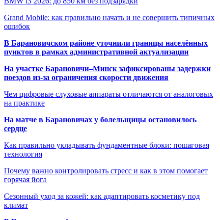
BMW i3 2026: до 850 км без подзарядки
Grand Mobile: как правильно начать и не совершить типичных
ошибок
В Барановичском районе уточнили границы населённых
пунктов в рамках административной актуализации
На участке Барановичи–Минск зафиксированы задержки
поездов из-за ограничения скорости движения
Чем цифровые слуховые аппараты отличаются от аналоговых
на практике
На матче в Барановичах у болельщицы остановилось
сердце
Как правильно укладывать фундаментные блоки: пошаговая
технология
Почему важно контролировать стресс и как в этом помогает
горячая йога
Сезонный уход за кожей: как адаптировать косметику под
климат