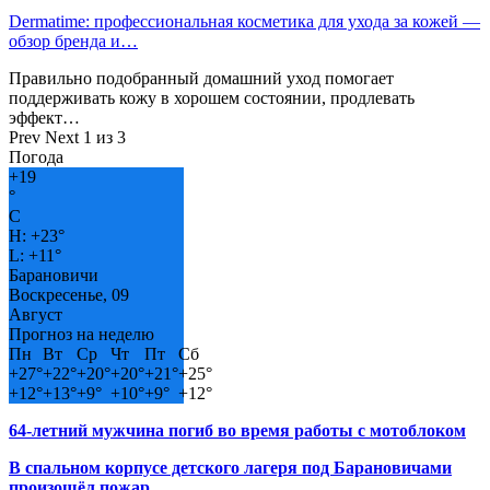
Dermatime: профессиональная косметика для ухода за кожей —
обзор бренда и…
Правильно подобранный домашний уход помогает
поддерживать кожу в хорошем состоянии, продлевать
эффект…
Prev
Next
1 из 3
Погода
+
19
°
C
H:
+
23°
L:
+
11°
Барановичи
Воскресенье, 09
Август
Прогноз на неделю
Пн
Вт
Ср
Чт
Пт
Сб
+
27°
+
22°
+
20°
+
20°
+
21°
+
25°
+
12°
+
13°
+
9°
+
10°
+
9°
+
12°
64-летний мужчина погиб во время работы с мотоблоком
В спальном корпусе детского лагеря под Барановичами
произошёл пожар