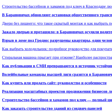
Строительство бассейнов и хамамов под ключ в Краснодаре л
В Барановичах обновляют остановки общественного транс
Двери без лишнего: что такое скрытый монтаж и как выбрать 
Зажало дверью и протащило: в Барановичах осудили водите
Взрыв в доме под Гродно: разрушены квартиры, один челов
Как выбрать холодильник: подробное руководство для покупат
Стиральная машина прыгает при отжиме? Наиболее распрост
Как публикации в СМИ превращаются в источник устойчиво
Волейбольные команды высшей лиги сразятся в Баранови
Как купить или продать сайт: руководство и особенности
Реализация масштабных проектов продвижения бизнесов лю
Строительство бассейнов и хамамов под ключ — полный ци
Как заказать строительство зданий из сэндвич-панелей