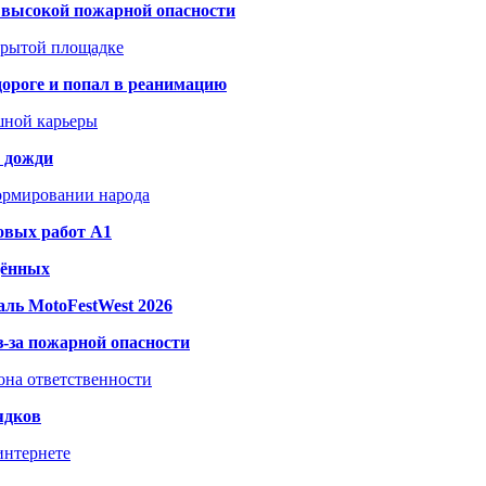
а высокой пожарной опасности
акрытой площадке
дороге и попал в реанимацию
шной карьеры
и дожди
формировании народа
овых работ A1
дённых
ль MotoFestWest 2026
з-за пожарной опасности
зона ответственности
ядков
интернете