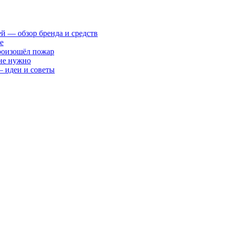
ей — обзор бренда и средств
е
произошёл пожар
 не нужно
— идеи и советы