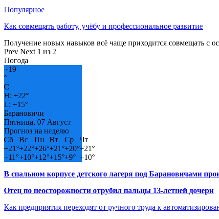
Популярное
Как совмещать работу, учёбу и профессиональное развитие
Получение новых навыков всё чаще приходится совмещать с о
Prev
Next
1 из 2
Погода
+
19
°
C
H:
+
22°
L:
+
15°
Барановичи
Пятница, 07 Август
Прогноз на неделю
Сб
Вс
Пн
Вт
Ср
Чт
+
21°
+
22°
+
26°
+
21°
+
20°
+
21°
+
11°
+
10°
+
12°
+
15°
+
9°
+
10°
В спальном корпусе детского лагеря под Барановичами пр
Отец по неосторожности отрубил пальцы 13-летней дочери
Как предприятия переходят от ручного труда к автоматизиров