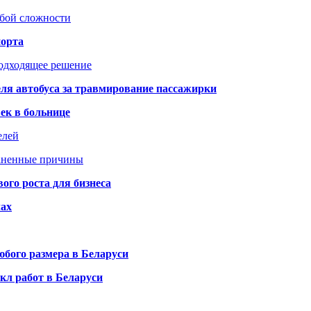
юбой сложности
порта
подходящее решение
ля автобуса за травмирование пассажирки
ек в больнице
елей
раненные причины
го роста для бизнеса
чах
бого размера в Беларуси
кл работ в Беларуси