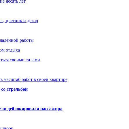
е десять лет
ь, цветник и декор
удалённой работы
ом отдыха
иться своими силами
ь масштаб работ в своей квартире
со стрельбой
тели деблокировали пассажира
 ошибок