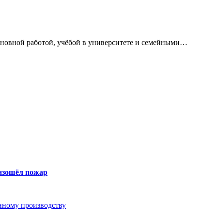
сновной работой, учёбой в университете и семейными…
оизошёл пожар
анному производству