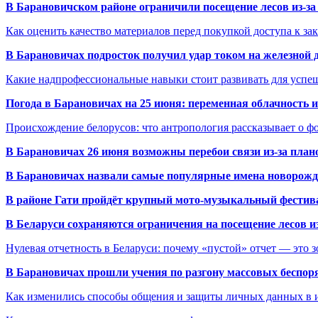
В Барановичском районе ограничили посещение лесов из-з
Как оценить качество материалов перед покупкой доступа к з
В Барановичах подросток получил удар током на железной 
Какие надпрофессиональные навыки стоит развивать для успе
Погода в Барановичах на 25 июня: переменная облачность 
Происхождение белорусов: что антропология рассказывает о 
В Барановичах 26 июня возможны перебои связи из-за план
В Барановичах назвали самые популярные имена новорож
В районе Гати пройдёт крупный мото-музыкальный фестива
В Беларуси сохраняются ограничения на посещение лесов и
Нулевая отчетность в Беларуси: почему «пустой» отчет — это 
В Барановичах прошли учения по разгону массовых беспор
Как изменились способы общения и защиты личных данных в 