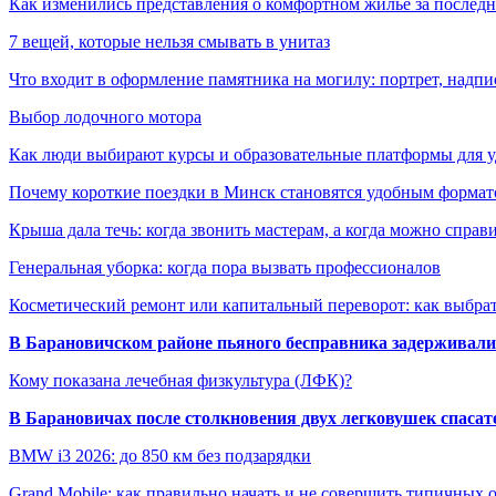
Как изменились представления о комфортном жилье за последни
7 вещей, которые нельзя смывать в унитаз
Что входит в оформление памятника на могилу: портрет, надпис
Выбор лодочного мотора
Как люди выбирают курсы и образовательные платформы для 
Почему короткие поездки в Минск становятся удобным формат
Крыша дала течь: когда звонить мастерам, а когда можно справ
Генеральная уборка: когда пора вызвать профессионалов
Косметический ремонт или капитальный переворот: как выбрат
В Барановичском районе пьяного бесправника задерживали 
Кому показана лечебная физкультура (ЛФК)?
В Барановичах после столкновения двух легковушек спаса
BMW i3 2026: до 850 км без подзарядки
Grand Mobile: как правильно начать и не совершить типичных