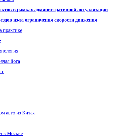
нктов в рамках административной актуализации
здов из-за ограничения скорости движения
а практике
е
хнология
ячая йога
ат
ом авто из Китая
юч в Москве