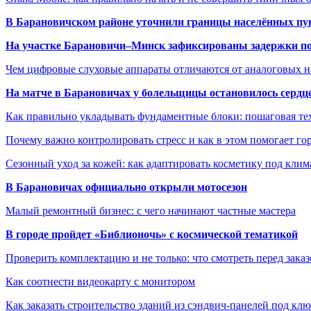
В Барановичском районе уточнили границы населённых пу
На участке Барановичи–Минск зафиксированы задержки пое
Чем цифровые слуховые аппараты отличаются от аналоговых н
На матче в Барановичах у болельщицы остановилось сердц
Как правильно укладывать фундаментные блоки: пошаговая те
Почему важно контролировать стресс и как в этом помогает гор
Сезонный уход за кожей: как адаптировать косметику под клим
В Барановичах официально открыли мотосезон
Малый ремонтный бизнес: с чего начинают частные мастера
В городе пройдет «Библионочь» с космической тематикой
Проверить комплектацию и не только: что смотреть перед заказ
Как соотнести видеокарту с монитором
Как заказать строительство зданий из сэндвич-панелей под кл