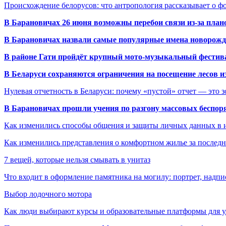
Происхождение белорусов: что антропология рассказывает о 
В Барановичах 26 июня возможны перебои связи из-за план
В Барановичах назвали самые популярные имена новорож
В районе Гати пройдёт крупный мото-музыкальный фестива
В Беларуси сохраняются ограничения на посещение лесов и
Нулевая отчетность в Беларуси: почему «пустой» отчет — это 
В Барановичах прошли учения по разгону массовых беспор
Как изменились способы общения и защиты личных данных в 
Как изменились представления о комфортном жилье за последни
7 вещей, которые нельзя смывать в унитаз
Что входит в оформление памятника на могилу: портрет, надпис
Выбор лодочного мотора
Как люди выбирают курсы и образовательные платформы для 