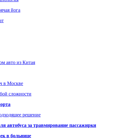
ячая йога
ат
ом авто из Китая
юч в Москве
юбой сложности
порта
подходящее решение
ля автобуса за травмирование пассажирки
ек в больнице