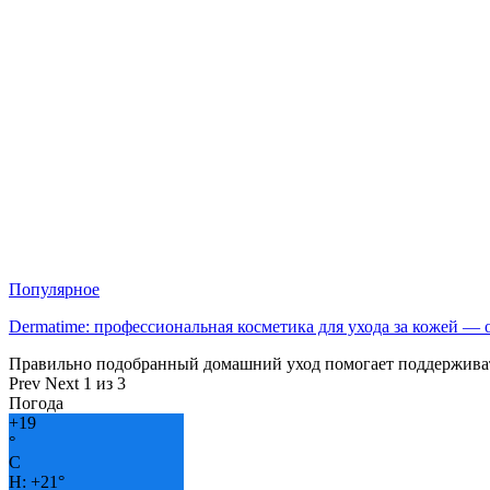
Популярное
Dermatime: профессиональная косметика для ухода за кожей —
Правильно подобранный домашний уход помогает поддерживат
Prev
Next
1 из 3
Погода
+
19
°
C
H:
+
21°