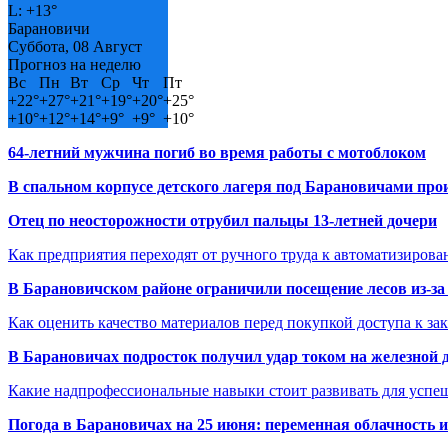
L:
+
13°
Барановичи
Суббота, 08 Август
Прогноз на неделю
Вс
Пн
Вт
Ср
Чт
Пт
+
22°
+
27°
+
21°
+
19°
+
20°
+
25°
+
10°
+
12°
+
14°
+
9°
+
9°
+
10°
64-летний мужчина погиб во время работы с мотоблоком
В спальном корпусе детского лагеря под Барановичами пр
Отец по неосторожности отрубил пальцы 13-летней дочери
Как предприятия переходят от ручного труда к автоматизиров
В Барановичском районе ограничили посещение лесов из-з
Как оценить качество материалов перед покупкой доступа к з
В Барановичах подросток получил удар током на железной 
Какие надпрофессиональные навыки стоит развивать для успе
Погода в Барановичах на 25 июня: переменная облачность 