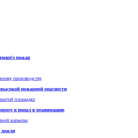
оизошёл пожар
анному производству
а высокой пожарной опасности
акрытой площадке
дороге и попал в реанимацию
шной карьеры
и дожди