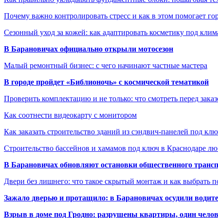
Почему важно контролировать стресс и как в этом помогает гор
Сезонный уход за кожей: как адаптировать косметику под клим
В Барановичах официально открыли мотосезон
Малый ремонтный бизнес: с чего начинают частные мастера
В городе пройдет «Библионочь» с космической тематикой
Проверить комплектацию и не только: что смотреть перед заказ
Как соотнести видеокарту с монитором
Как заказать строительство зданий из сэндвич-панелей под кл
Строительство бассейнов и хамамов под ключ в Краснодаре л
В Барановичах обновляют остановки общественного транс
Двери без лишнего: что такое скрытый монтаж и как выбрать 
Зажало дверью и протащило: в Барановичах осудили водите
Взрыв в доме под Гродно: разрушены квартиры, один челов