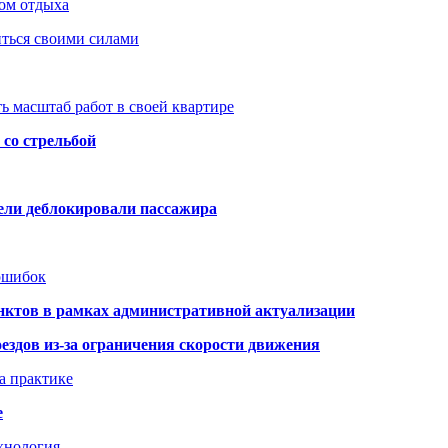
ом отдыха
иться своими силами
ь масштаб работ в своей квартире
со стрельбой
тели деблокировали пассажира
 ошибок
нктов в рамках административной актуализации
здов из-за ограничения скорости движения
а практике
е
хнология