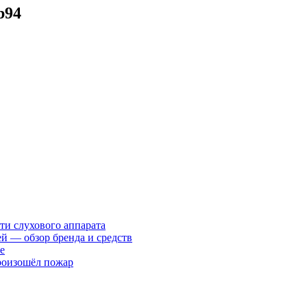
b94
ти слухового аппарата
ей — обзор бренда и средств
е
произошёл пожар