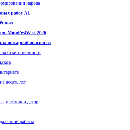
формировании народа
овых работ A1
дённых
ль MotoFestWest 2026
з-за пожарной опасности
зона ответственности
ядков
интернете
е десять лет
ь, цветник и декор
удалённой работы