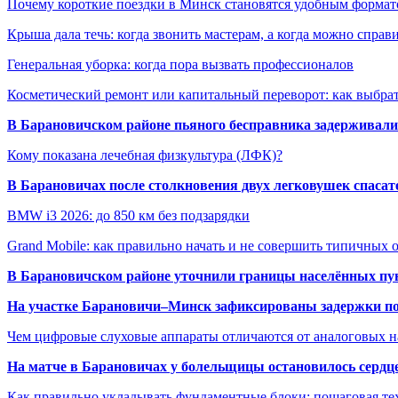
Почему короткие поездки в Минск становятся удобным формат
Крыша дала течь: когда звонить мастерам, а когда можно справ
Генеральная уборка: когда пора вызвать профессионалов
Косметический ремонт или капитальный переворот: как выбрат
В Барановичском районе пьяного бесправника задерживали 
Кому показана лечебная физкультура (ЛФК)?
В Барановичах после столкновения двух легковушек спаса
BMW i3 2026: до 850 км без подзарядки
Grand Mobile: как правильно начать и не совершить типичных
В Барановичском районе уточнили границы населённых пу
На участке Барановичи–Минск зафиксированы задержки пое
Чем цифровые слуховые аппараты отличаются от аналоговых н
На матче в Барановичах у болельщицы остановилось сердц
Как правильно укладывать фундаментные блоки: пошаговая те