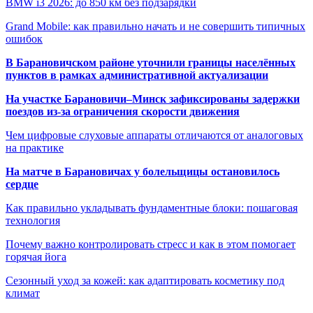
BMW i3 2026: до 850 км без подзарядки
Grand Mobile: как правильно начать и не совершить типичных
ошибок
В Барановичском районе уточнили границы населённых
пунктов в рамках административной актуализации
На участке Барановичи–Минск зафиксированы задержки
поездов из-за ограничения скорости движения
Чем цифровые слуховые аппараты отличаются от аналоговых
на практике
На матче в Барановичах у болельщицы остановилось
сердце
Как правильно укладывать фундаментные блоки: пошаговая
технология
Почему важно контролировать стресс и как в этом помогает
горячая йога
Сезонный уход за кожей: как адаптировать косметику под
климат