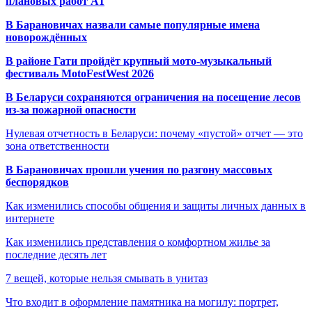
плановых работ A1
В Барановичах назвали самые популярные имена
новорождённых
В районе Гати пройдёт крупный мото-музыкальный
фестиваль MotoFestWest 2026
В Беларуси сохраняются ограничения на посещение лесов
из-за пожарной опасности
Нулевая отчетность в Беларуси: почему «пустой» отчет — это
зона ответственности
В Барановичах прошли учения по разгону массовых
беспорядков
Как изменились способы общения и защиты личных данных в
интернете
Как изменились представления о комфортном жилье за
последние десять лет
7 вещей, которые нельзя смывать в унитаз
Что входит в оформление памятника на могилу: портрет,