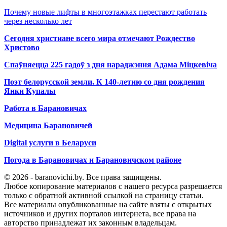
Почему новые лифты в многоэтажках перестают работать
через несколько лет
Сегодня христиане всего мира отмечают Рождество
Христово
Спаўняецца 225 гадоў з дня нараджэння Адама Міцкевіча
Поэт белорусской земли. К 140-летию со дня рождения
Янки Купалы
Работа в Барановичах
Медицина Барановичей
Digital услуги в Беларуси
Погода в Барановичах и Барановичском районе
© 2026 - baranovichi.by. Все права защищены.
Любое копирование материалов с нашего ресурса разрешается
только с обратной активной ссылкой на страницу статьи.
Все материалы опубликованные на сайте взяты с открытых
источников и других порталов интернета, все права на
авторство принадлежат их законным владельцам.