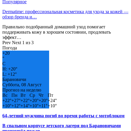
Популярное
Dermatime: профессиональная косметика для ухода за кожей —
обзор бренда и…
Правильно подобранный домашний уход помогает
поддерживать кожу в хорошем состоянии, продлевать
эффект…
Prev
Next
1 из 3
Погода
+
20
°
C
H:
+
20°
L:
+
12°
Барановичи
Суббота, 08 Август
Прогноз на неделю
Вс
Пн
Вт
Ср
Чт
Пт
+
22°
+
27°
+
22°
+
20°
+
20°
+
24°
+
10°
+
12°
+
14°
+
10°
+
11°
+
10°
64-летний мужчина погиб во время работы с мотоблоком
В спальном корпусе детского лагеря под Барановичами
произошёл пожар