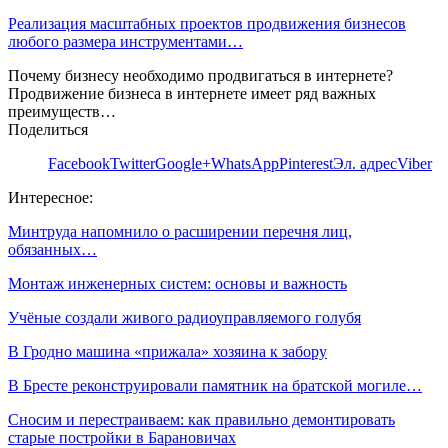
Реализация масштабных проектов продвижения бизнесов
любого размера инструментами…
Почему бизнесу необходимо продвигаться в интернете?
Продвижение бизнеса в интернете имеет ряд важных
преимуществ…
Поделиться
Facebook
Twitter
Google+
WhatsApp
Pinterest
Эл. адрес
Viber
Интересное:
Минтруда напомнило о расширении перечня лиц,
обязанных…
Монтаж инженерных систем: основы и важность
Учёные создали живого радиоуправляемого голубя
В Гродно машина «прижала» хозяина к забору
В Бресте реконструировали памятник на братской могиле…
Сносим и перестраиваем: как правильно демонтировать
старые постройки в Барановичах