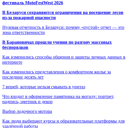
фестиваль MotoFestWest 2026
В Беларуси сохраняются ограничения на посещение лесов
из-за пожарной опасности
Нулевая отчетность в Беларуси: почему «пустой» отчет — это
зона ответственности
В Барановичах прошли учения по разгону массовых
беспорядков
Как изменились способы общения и защиты личных данных в
интернете
Как изменились представления о комфортном жилье за
последние десять лет
7 вещей, которые нельзя смывать в унитаз
Что входит в оформление памятника на могилу: портрет,
надпись, цветник и декор
Выбор лодочного мотора
Как люди выбирают курсы и образовательные платформы для
удалённой работы