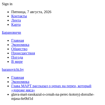
Sign in
Пятница, 7 августа, 2026
Контакты
Лента
Карта
Барановичи
Главная
Экономика
Общество
Происшествия
Погода
В мире
baranovichi.by
Главная
Экономика
Глава МАРТ рассказал о ценах на перец, который
«дороже мяса»
glava-mart-rasskazal-o-cenah-na-perec-kotoryj-dorozhe-
mjasa-6e0bf1d