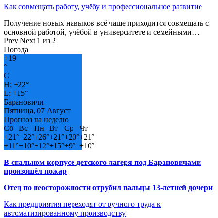
Как совмещать работу, учёбу и профессиональное развитие
Получение новых навыков всё чаще приходится совмещать с
основной работой, учёбой в университете и семейными…
Prev
Next
1 из 2
Погода
+
19
°
C
H:
+
22°
L:
+
15°
Барановичи
Пятница, 07 Август
Прогноз на неделю
Сб
Вс
Пн
Вт
Ср
Чт
+
21°
+
22°
+
26°
+
21°
+
20°
+
21°
+
11°
+
10°
+
12°
+
15°
+
9°
+
10°
В спальном корпусе детского лагеря под Барановичами
произошёл пожар
Отец по неосторожности отрубил пальцы 13-летней дочери
Как предприятия переходят от ручного труда к
автоматизированному производству