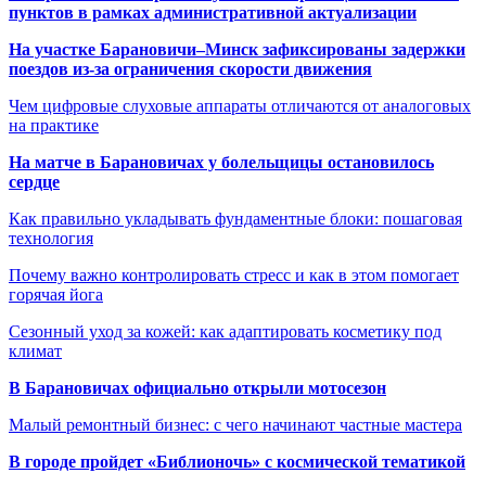
пунктов в рамках административной актуализации
На участке Барановичи–Минск зафиксированы задержки
поездов из-за ограничения скорости движения
Чем цифровые слуховые аппараты отличаются от аналоговых
на практике
На матче в Барановичах у болельщицы остановилось
сердце
Как правильно укладывать фундаментные блоки: пошаговая
технология
Почему важно контролировать стресс и как в этом помогает
горячая йога
Сезонный уход за кожей: как адаптировать косметику под
климат
В Барановичах официально открыли мотосезон
Малый ремонтный бизнес: с чего начинают частные мастера
В городе пройдет «Библионочь» с космической тематикой