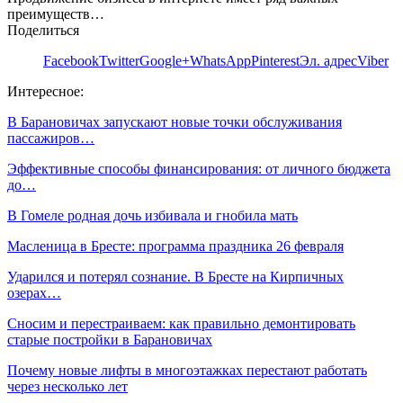
преимуществ…
Поделиться
Facebook
Twitter
Google+
WhatsApp
Pinterest
Эл. адрес
Viber
Интересное:
В Барановичах запускают новые точки обслуживания
пассажиров…
Эффективные способы финансирования: от личного бюджета
до…
В Гомеле родная дочь избивала и гнобила мать
Масленица в Бресте: программа праздника 26 февраля
Ударился и потерял сознание. В Бресте на Кирпичных
озерах…
Сносим и перестраиваем: как правильно демонтировать
старые постройки в Барановичах
Почему новые лифты в многоэтажках перестают работать
через несколько лет