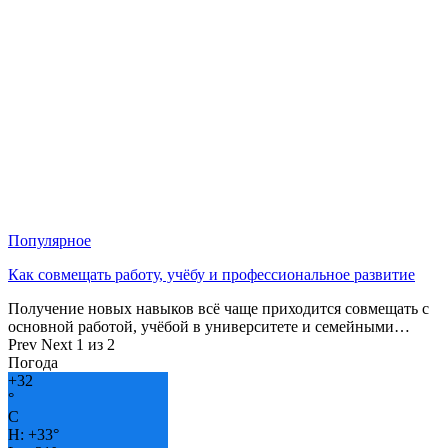
Популярное
Как совмещать работу, учёбу и профессиональное развитие
Получение новых навыков всё чаще приходится совмещать с
основной работой, учёбой в университете и семейными…
Prev
Next
1 из 2
Погода
+
32
°
C
H:
+
33°