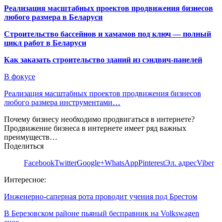
Реализация масштабных проектов продвижения бизнесов
любого размера в Беларуси
Строительство бассейнов и хамамов под ключ — полный
цикл работ в Беларуси
Как заказать строительство зданий из сэндвич-панелей
В фокусе
Реализация масштабных проектов продвижения бизнесов
любого размера инструментами…
Почему бизнесу необходимо продвигаться в интернете?
Продвижение бизнеса в интернете имеет ряд важных
преимуществ…
Поделиться
Facebook
Twitter
Google+
WhatsApp
Pinterest
Эл. адрес
Viber
Интересное:
Инженерно-саперная рота проводит учения под Брестом
В Березовском районе пьяный бесправник на Volkswagen