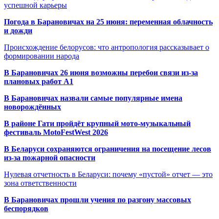
успешной карьеры
Погода в Барановичах на 25 июня: переменная облачность
и дожди
Происхождение белорусов: что антропология рассказывает о
формировании народа
В Барановичах 26 июня возможны перебои связи из-за
плановых работ A1
В Барановичах назвали самые популярные имена
новорождённых
В районе Гати пройдёт крупный мото-музыкальный
фестиваль MotoFestWest 2026
В Беларуси сохраняются ограничения на посещение лесов
из-за пожарной опасности
Нулевая отчетность в Беларуси: почему «пустой» отчет — это
зона ответственности
В Барановичах прошли учения по разгону массовых
беспорядков