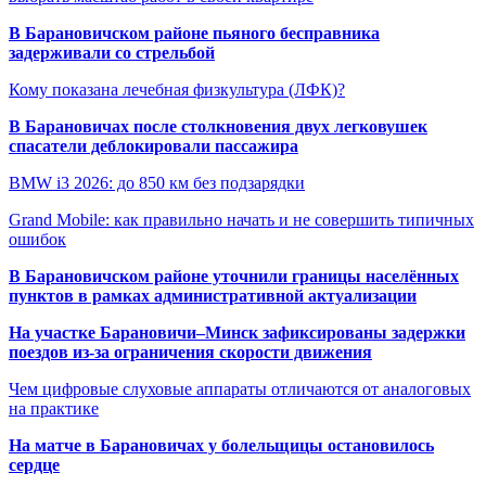
В Барановичском районе пьяного бесправника
задерживали со стрельбой
Кому показана лечебная физкультура (ЛФК)?
В Барановичах после столкновения двух легковушек
спасатели деблокировали пассажира
BMW i3 2026: до 850 км без подзарядки
Grand Mobile: как правильно начать и не совершить типичных
ошибок
В Барановичском районе уточнили границы населённых
пунктов в рамках административной актуализации
На участке Барановичи–Минск зафиксированы задержки
поездов из-за ограничения скорости движения
Чем цифровые слуховые аппараты отличаются от аналоговых
на практике
На матче в Барановичах у болельщицы остановилось
сердце