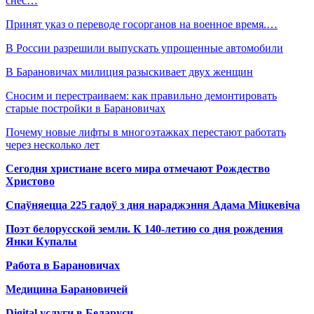
снес…
Принят указ о переводе госорганов на военное время.…
В России разрешили выпускать упрощенные автомобили
В Барановичах милиция разыскивает двух женщин
Сносим и перестраиваем: как правильно демонтировать
старые постройки в Барановичах
Почему новые лифты в многоэтажках перестают работать
через несколько лет
Сегодня христиане всего мира отмечают Рождество
Христово
Спаўняецца 225 гадоў з дня нараджэння Адама Міцкевіча
Поэт белорусской земли. К 140-летию со дня рождения
Янки Купалы
Работа в Барановичах
Медицина Барановичей
Digital услуги в Беларуси