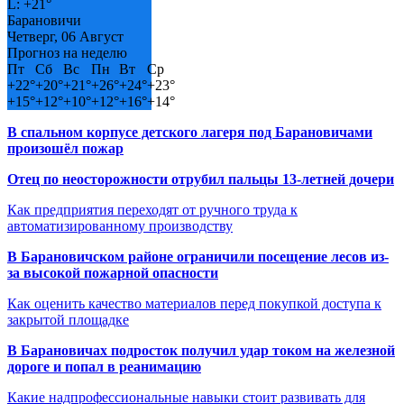
L:
+
21°
Барановичи
Четверг, 06 Август
Прогноз на неделю
Пт
Сб
Вс
Пн
Вт
Ср
+
22°
+
20°
+
21°
+
26°
+
24°
+
23°
+
15°
+
12°
+
10°
+
12°
+
16°
+
14°
В спальном корпусе детского лагеря под Барановичами
произошёл пожар
Отец по неосторожности отрубил пальцы 13-летней дочери
Как предприятия переходят от ручного труда к
автоматизированному производству
В Барановичском районе ограничили посещение лесов из-
за высокой пожарной опасности
Как оценить качество материалов перед покупкой доступа к
закрытой площадке
В Барановичах подросток получил удар током на железной
дороге и попал в реанимацию
Какие надпрофессиональные навыки стоит развивать для