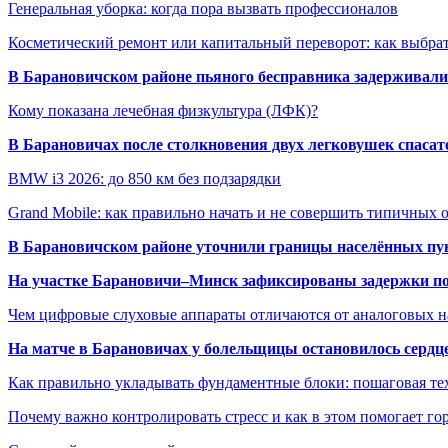
Генеральная уборка: когда пора вызвать профессионалов
Косметический ремонт или капитальный переворот: как выбрат
В Барановичском районе пьяного бесправника задерживали 
Кому показана лечебная физкультура (ЛФК)?
В Барановичах после столкновения двух легковушек спаса
BMW i3 2026: до 850 км без подзарядки
Grand Mobile: как правильно начать и не совершить типичных
В Барановичском районе уточнили границы населённых пу
На участке Барановичи–Минск зафиксированы задержки пое
Чем цифровые слуховые аппараты отличаются от аналоговых н
На матче в Барановичах у болельщицы остановилось сердц
Как правильно укладывать фундаментные блоки: пошаговая те
Почему важно контролировать стресс и как в этом помогает гор