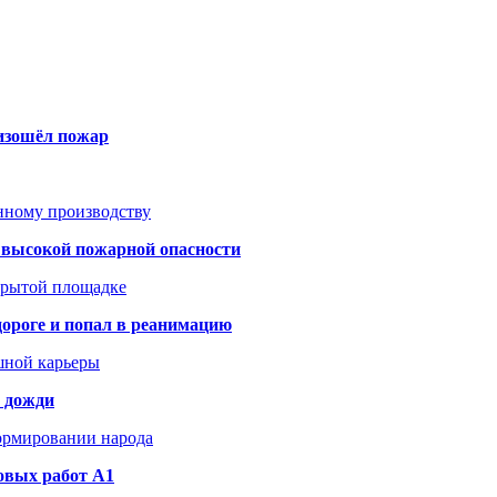
оизошёл пожар
анному производству
а высокой пожарной опасности
акрытой площадке
дороге и попал в реанимацию
шной карьеры
и дожди
формировании народа
овых работ A1