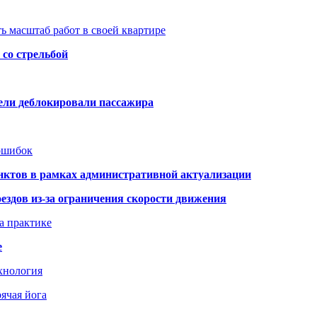
ь масштаб работ в своей квартире
со стрельбой
тели деблокировали пассажира
 ошибок
нктов в рамках административной актуализации
здов из-за ограничения скорости движения
а практике
е
хнология
ячая йога