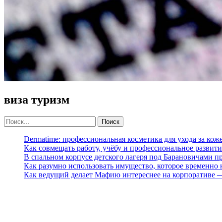
виза туризм
Dermatime: профессиональная косметика для ухода за кож
Как совмещать работу, учёбу и профессиональное развити
В спальном корпусе детского лагеря под Барановичами 
Как разумно использовать имущество, которое временно
Как ведущий делает Мафию интереснее на корпоративе 