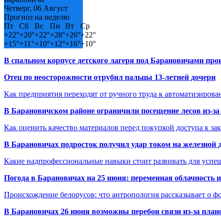
Четверг, 06 Август
Прогноз на неделю
Пт
Сб
Вс
Пн
Вт
Ср
+
22°
+
20°
+
22°
+
28°
+
26°
+
22°
+
15°
+
11°
+
10°
+
12°
+
16°
+
10°
В спальном корпусе детского лагеря под Барановичами пр
Отец по неосторожности отрубил пальцы 13-летней дочери
Как предприятия переходят от ручного труда к автоматизиров
В Барановичском районе ограничили посещение лесов из-з
Как оценить качество материалов перед покупкой доступа к з
В Барановичах подросток получил удар током на железной 
Какие надпрофессиональные навыки стоит развивать для успе
Погода в Барановичах на 25 июня: переменная облачность 
Происхождение белорусов: что антропология рассказывает о 
В Барановичах 26 июня возможны перебои связи из-за план