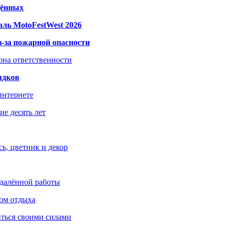
дённых
ль MotoFestWest 2026
з-за пожарной опасности
зона ответственности
ядков
интернете
е десять лет
ь, цветник и декор
удалённой работы
ом отдыха
иться своими силами