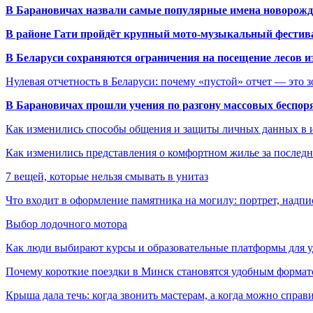
В Барановичах назвали самые популярные имена новорож
В районе Гати пройдёт крупный мото-музыкальный фестива
В Беларуси сохраняются ограничения на посещение лесов и
Нулевая отчетность в Беларуси: почему «пустой» отчет — это 
В Барановичах прошли учения по разгону массовых беспор
Как изменились способы общения и защиты личных данных в 
Как изменились представления о комфортном жилье за последни
7 вещей, которые нельзя смывать в унитаз
Что входит в оформление памятника на могилу: портрет, надпис
Выбор лодочного мотора
Как люди выбирают курсы и образовательные платформы для 
Почему короткие поездки в Минск становятся удобным формат
Крыша дала течь: когда звонить мастерам, а когда можно справ