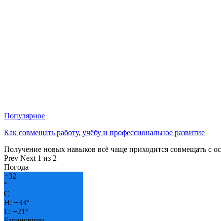
Популярное
Как совмещать работу, учёбу и профессиональное развитие
Получение новых навыков всё чаще приходится совмещать с о
Prev
Next
1 из 2
Погода
+
32
°
C
H:
+
33°
L:
+
21°
Барановичи