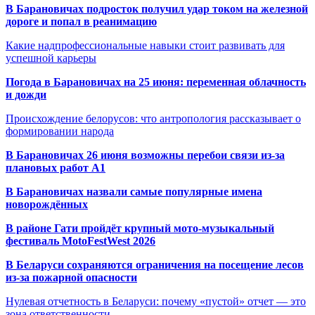
В Барановичах подросток получил удар током на железной
дороге и попал в реанимацию
Какие надпрофессиональные навыки стоит развивать для
успешной карьеры
Погода в Барановичах на 25 июня: переменная облачность
и дожди
Происхождение белорусов: что антропология рассказывает о
формировании народа
В Барановичах 26 июня возможны перебои связи из-за
плановых работ A1
В Барановичах назвали самые популярные имена
новорождённых
В районе Гати пройдёт крупный мото-музыкальный
фестиваль MotoFestWest 2026
В Беларуси сохраняются ограничения на посещение лесов
из-за пожарной опасности
Нулевая отчетность в Беларуси: почему «пустой» отчет — это
зона ответственности