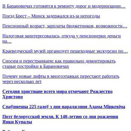
В Барановичах готовятся к ремонту дорог и модернизации…
Поезд Брест – Минск задержался из-за непогоды
Пенсионный возраст, зарплаты бюджетников, возможности…
Налоговая заинтересовалась, откуда у пенсионерки деньги
на…
Краеведческий музей организует пешеходные экскурсии по…
Сносим и перестраиваем: как правильно демонтировать
старые постройки в Барановичах
Почему новые лифты в многоэтажках перестают работать
через несколько лет
Сегодня христиане всего мира отмечают Рождество
Христово
Спаўняецца 225 гадоў з дня нараджэння Адама Міцкевіча
Поэт белорусской земли. К 140-летию со дня рождения
Янки Купалы