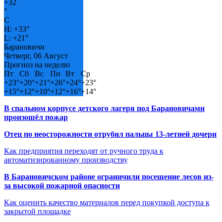
+
32
°
C
H:
+
33°
L:
+
21°
Барановичи
Четверг, 06 Август
Прогноз на неделю
Пт
Сб
Вс
Пн
Вт
Ср
+
23°
+
20°
+
21°
+
26°
+
24°
+
23°
+
15°
+
12°
+
10°
+
12°
+
16°
+
14°
В спальном корпусе детского лагеря под Барановичами
произошёл пожар
Отец по неосторожности отрубил пальцы 13-летней дочери
Как предприятия переходят от ручного труда к
автоматизированному производству
В Барановичском районе ограничили посещение лесов из-
за высокой пожарной опасности
Как оценить качество материалов перед покупкой доступа к
закрытой площадке