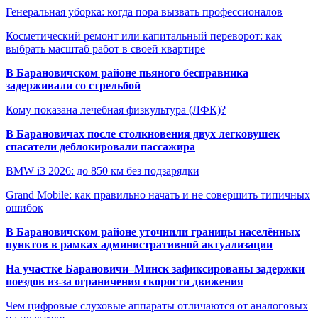
Генеральная уборка: когда пора вызвать профессионалов
Косметический ремонт или капитальный переворот: как
выбрать масштаб работ в своей квартире
В Барановичском районе пьяного бесправника
задерживали со стрельбой
Кому показана лечебная физкультура (ЛФК)?
В Барановичах после столкновения двух легковушек
спасатели деблокировали пассажира
BMW i3 2026: до 850 км без подзарядки
Grand Mobile: как правильно начать и не совершить типичных
ошибок
В Барановичском районе уточнили границы населённых
пунктов в рамках административной актуализации
На участке Барановичи–Минск зафиксированы задержки
поездов из-за ограничения скорости движения
Чем цифровые слуховые аппараты отличаются от аналоговых