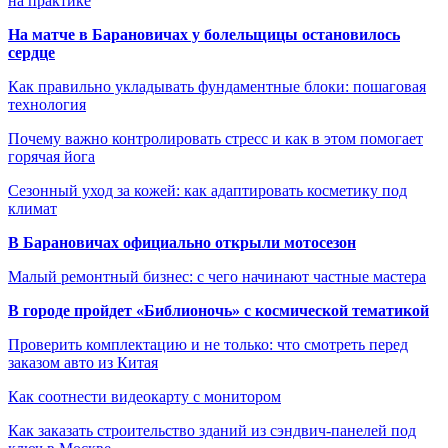
на практике
На матче в Барановичах у болельщицы остановилось
сердце
Как правильно укладывать фундаментные блоки: пошаговая
технология
Почему важно контролировать стресс и как в этом помогает
горячая йога
Сезонный уход за кожей: как адаптировать косметику под
климат
В Барановичах официально открыли мотосезон
Малый ремонтный бизнес: с чего начинают частные мастера
В городе пройдет «Библионочь» с космической тематикой
Проверить комплектацию и не только: что смотреть перед
заказом авто из Китая
Как соотнести видеокарту с монитором
Как заказать строительство зданий из сэндвич-панелей под