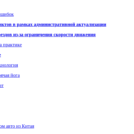
 ошибок
нктов в рамках административной актуализации
здов из-за ограничения скорости движения
а практике
е
хнология
ячая йога
ат
ом авто из Китая