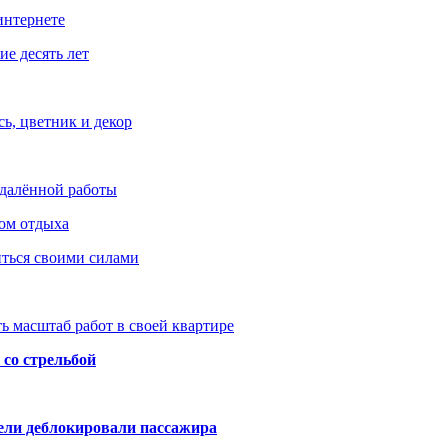
интернете
е десять лет
ь, цветник и декор
удалённой работы
ом отдыха
иться своими силами
ь масштаб работ в своей квартире
со стрельбой
тели деблокировали пассажира