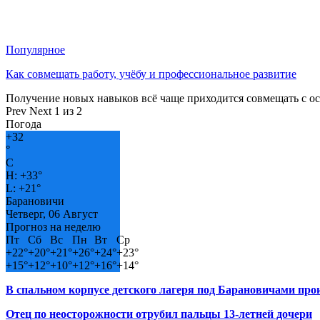
Популярное
Как совмещать работу, учёбу и профессиональное развитие
Получение новых навыков всё чаще приходится совмещать с о
Prev
Next
1 из 2
Погода
+
32
°
C
H:
+
33°
L:
+
21°
Барановичи
Четверг, 06 Август
Прогноз на неделю
Пт
Сб
Вс
Пн
Вт
Ср
+
22°
+
20°
+
21°
+
26°
+
24°
+
23°
+
15°
+
12°
+
10°
+
12°
+
16°
+
14°
В спальном корпусе детского лагеря под Барановичами пр
Отец по неосторожности отрубил пальцы 13-летней дочери