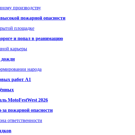
анному производству
а высокой пожарной опасности
акрытой площадке
дороге и попал в реанимацию
шной карьеры
и дожди
формировании народа
овых работ A1
дённых
ль MotoFestWest 2026
з-за пожарной опасности
зона ответственности
ядков