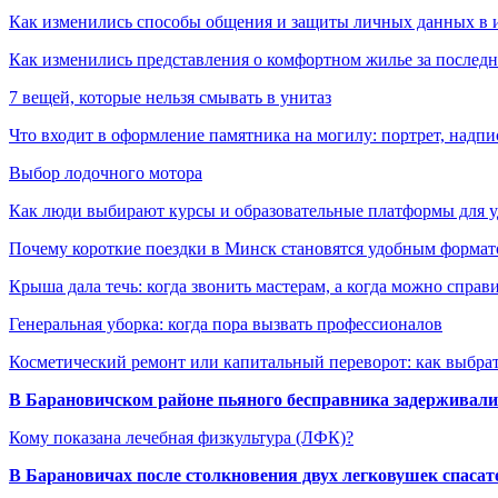
Как изменились способы общения и защиты личных данных в 
Как изменились представления о комфортном жилье за последни
7 вещей, которые нельзя смывать в унитаз
Что входит в оформление памятника на могилу: портрет, надпис
Выбор лодочного мотора
Как люди выбирают курсы и образовательные платформы для 
Почему короткие поездки в Минск становятся удобным формат
Крыша дала течь: когда звонить мастерам, а когда можно справ
Генеральная уборка: когда пора вызвать профессионалов
Косметический ремонт или капитальный переворот: как выбрат
В Барановичском районе пьяного бесправника задерживали 
Кому показана лечебная физкультура (ЛФК)?
В Барановичах после столкновения двух легковушек спаса