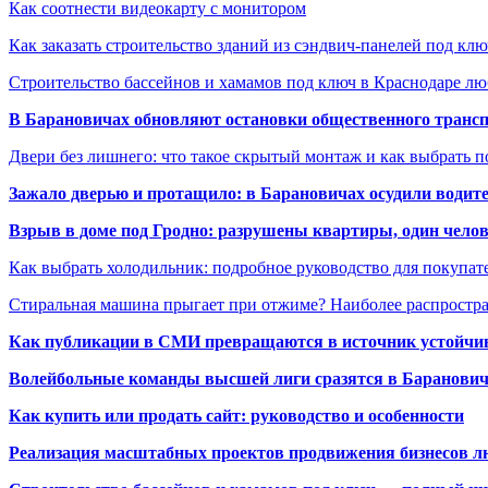
Как соотнести видеокарту с монитором
Как заказать строительство зданий из сэндвич-панелей под кл
Строительство бассейнов и хамамов под ключ в Краснодаре л
В Барановичах обновляют остановки общественного транс
Двери без лишнего: что такое скрытый монтаж и как выбрать 
Зажало дверью и протащило: в Барановичах осудили водите
Взрыв в доме под Гродно: разрушены квартиры, один челов
Как выбрать холодильник: подробное руководство для покупат
Стиральная машина прыгает при отжиме? Наиболее распрост
Как публикации в СМИ превращаются в источник устойчиво
Волейбольные команды высшей лиги сразятся в Баранови
Как купить или продать сайт: руководство и особенности
Реализация масштабных проектов продвижения бизнесов лю