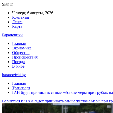
Sign in
Четверг, 6 августа, 2026
Контакты
Лента
Карта
Барановичи
Главная
Экономика
Общество
Происшествия
Погода
В мире
baranovichi.by
Главная
Транспорт
ГАИ будет принимать самые жёсткие меры при грубых 
Вернуться к "ГАИ будет принимать самые жёсткие меры при 