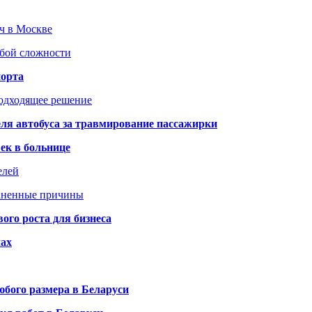
юч в Москве
юбой сложности
порта
подходящее решение
ля автобуса за травмирование пассажирки
ек в больнице
елей
раненные причины
го роста для бизнеса
чах
бого размера в Беларуси