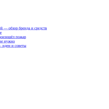
ей — обзор бренда и средств
е
произошёл пожар
 не нужно
— идеи и советы