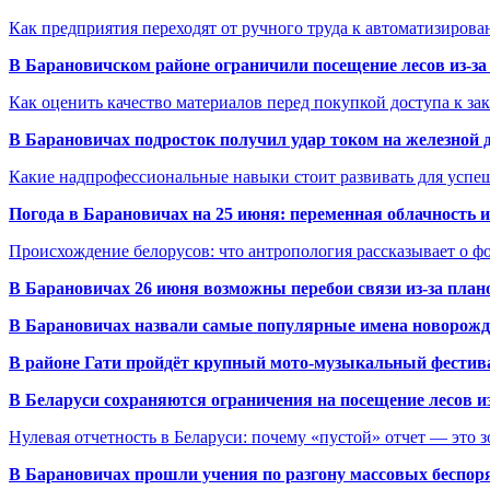
Как предприятия переходят от ручного труда к автоматизиров
В Барановичском районе ограничили посещение лесов из-з
Как оценить качество материалов перед покупкой доступа к з
В Барановичах подросток получил удар током на железной 
Какие надпрофессиональные навыки стоит развивать для успе
Погода в Барановичах на 25 июня: переменная облачность 
Происхождение белорусов: что антропология рассказывает о 
В Барановичах 26 июня возможны перебои связи из-за план
В Барановичах назвали самые популярные имена новорож
В районе Гати пройдёт крупный мото-музыкальный фестива
В Беларуси сохраняются ограничения на посещение лесов и
Нулевая отчетность в Беларуси: почему «пустой» отчет — это 
В Барановичах прошли учения по разгону массовых беспор