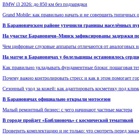
BMW i3 2026: до 850 км без подзарядки
Grand Mobile: как правильно начать и не совершить типичных
В Барановичском районе уточнили границы населённых пу
На участке Барановичи–Минск зафиксированы задержки пое
Чем цифровые слуховые аппараты отличаются от аналоговых н
На матче в Барановичах у болельщицы остановилось сердц
Как правильно укладывать фундаментные блоки: пошаговая те
Почему важно контролировать стресс и как в этом помогает гор
Сезонный уход за кожей: как адаптировать косметику под клим
В Барановичах официально открыли мотосезон
Малый ремонтный бизнес: с чего начинают частные мастера
В городе пройдет «Библионочь» с космической тематикой
Проверить комплектацию и не только: что смотреть перед заказ