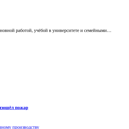
сновной работой, учёбой в университете и семейными…
оизошёл пожар
анному производству