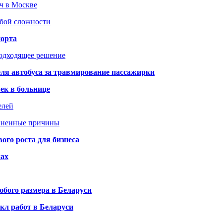
юч в Москве
юбой сложности
порта
подходящее решение
ля автобуса за травмирование пассажирки
ек в больнице
елей
раненные причины
го роста для бизнеса
чах
бого размера в Беларуси
кл работ в Беларуси