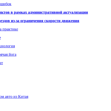
 ошибок
нктов в рамках административной актуализации
здов из-за ограничения скорости движения
а практике
е
хнология
ячая йога
ат
ом авто из Китая