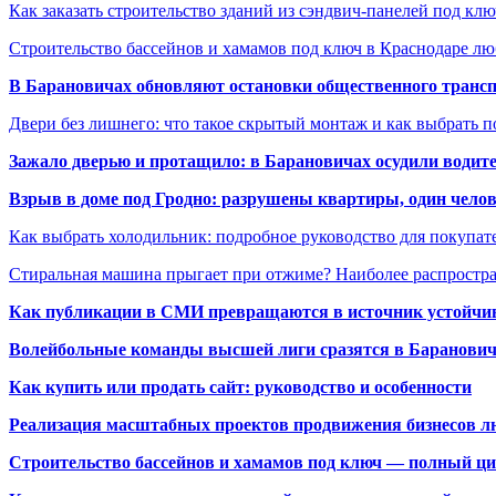
Как заказать строительство зданий из сэндвич-панелей под кл
Строительство бассейнов и хамамов под ключ в Краснодаре л
В Барановичах обновляют остановки общественного транс
Двери без лишнего: что такое скрытый монтаж и как выбрать 
Зажало дверью и протащило: в Барановичах осудили водите
Взрыв в доме под Гродно: разрушены квартиры, один челов
Как выбрать холодильник: подробное руководство для покупат
Стиральная машина прыгает при отжиме? Наиболее распрост
Как публикации в СМИ превращаются в источник устойчиво
Волейбольные команды высшей лиги сразятся в Баранови
Как купить или продать сайт: руководство и особенности
Реализация масштабных проектов продвижения бизнесов лю
Строительство бассейнов и хамамов под ключ — полный ци