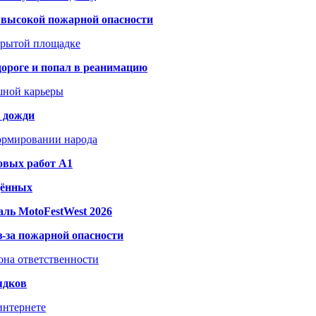
а высокой пожарной опасности
акрытой площадке
дороге и попал в реанимацию
шной карьеры
и дожди
формировании народа
овых работ A1
дённых
ль MotoFestWest 2026
з-за пожарной опасности
зона ответственности
ядков
интернете