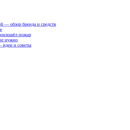
ей — обзор бренда и средств
е
произошёл пожар
 не нужно
— идеи и советы