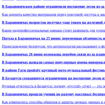
В Барановичском районе ограничили посещение лесов из-з
Как оценить качество материалов перед покупкой доступа к з
В Барановичах подросток получил удар током на железной 
Какие надпрофессиональные навыки стоит развивать для успе
Погода в Барановичах на 25 июня: переменная облачность 
Происхождение белорусов: что антропология рассказывает о 
В Барановичах 26 июня возможны перебои связи из-за план
В Барановичах назвали самые популярные имена новорож
В районе Гати пройдёт крупный мото-музыкальный фестива
В Беларуси сохраняются ограничения на посещение лесов и
Нулевая отчетность в Беларуси: почему «пустой» отчет — это 
В Барановичах прошли учения по разгону массовых беспор
Как изменились способы общения и защиты личных данных в 