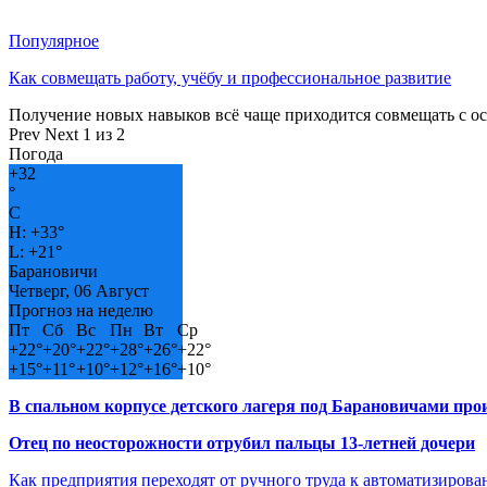
Популярное
Как совмещать работу, учёбу и профессиональное развитие
Получение новых навыков всё чаще приходится совмещать с о
Prev
Next
1 из 2
Погода
+
32
°
C
H:
+
33°
L:
+
21°
Барановичи
Четверг, 06 Август
Прогноз на неделю
Пт
Сб
Вс
Пн
Вт
Ср
+
22°
+
20°
+
22°
+
28°
+
26°
+
22°
+
15°
+
11°
+
10°
+
12°
+
16°
+
10°
В спальном корпусе детского лагеря под Барановичами пр
Отец по неосторожности отрубил пальцы 13-летней дочери
Как предприятия переходят от ручного труда к автоматизиров