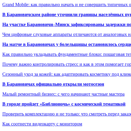
Grand Mobile: как правильно начать и не совершить типичных
В Барановичском районе уточнили границы населённых пу
На участке Барановичи–Минск зафиксированы задержки пое
Чем цифровые слуховые аппараты отличаются от аналоговых н
На матче в Барановичах у болельщицы остановилось сердц
Как правильно укладывать фундаментные блоки: пошаговая те
Почему важно контролировать стресс и как в этом помогает гор
Сезонный уход за кожей: как адаптировать косметику под клим
В Барановичах официально открыли мотосезон
Малый ремонтный бизнес: с чего начинают частные мастера
В городе пройдет «Библионочь» с космической тематикой
Проверить комплектацию и не только: что смотреть перед заказ
Как соотнести видеокарту с монитором