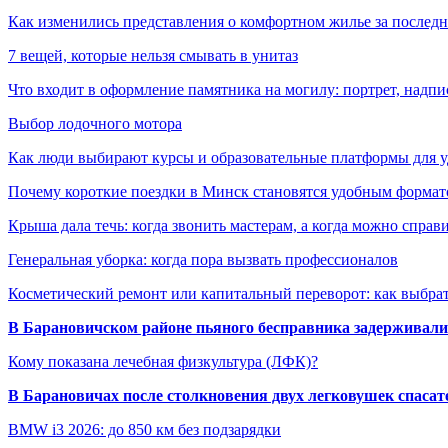
Как изменились представления о комфортном жилье за последни
7 вещей, которые нельзя смывать в унитаз
Что входит в оформление памятника на могилу: портрет, надпис
Выбор лодочного мотора
Как люди выбирают курсы и образовательные платформы для 
Почему короткие поездки в Минск становятся удобным формат
Крыша дала течь: когда звонить мастерам, а когда можно справ
Генеральная уборка: когда пора вызвать профессионалов
Косметический ремонт или капитальный переворот: как выбрат
В Барановичском районе пьяного бесправника задерживали 
Кому показана лечебная физкультура (ЛФК)?
В Барановичах после столкновения двух легковушек спаса
BMW i3 2026: до 850 км без подзарядки