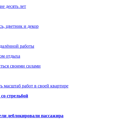
е десять лет
ь, цветник и декор
удалённой работы
ом отдыха
иться своими силами
ь масштаб работ в своей квартире
со стрельбой
тели деблокировали пассажира