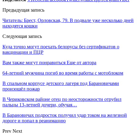
Предыдущая запись
Читатель: Брест, Орловская, 79. В подвале уже несколько дней
находятся кошки
Следующая запись
Куда точно могут поехать белорусы без сертификатов о
вакцинации и ПЦР
Вам также могут понравиться
Еще от автора
64-летний мужчина погиб во время работы с мотоблоком
В спальном корпусе детского лагеря под Барановичами
произошёл пожар
В Чериковском районе отец по неосторожности отрубил
пальцы 13-летней дочери, обучая…
В Барановичах подросток получил удар током на железной
дороге и попал в реанимацию
Prev
Next