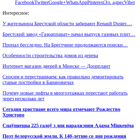
Facebook
Twitter
Google+
WhatsApp
Pinterest
Эл. адрес
Viber
Интересное:
У жительница Брестской области забирают Renault Duster.…
Брестский завод «Газоаппарат» начал выпуск газовых плит…
Пропал бесследно. На Брестчине продолжаются поиски…
Особенности строительства домов из дерева
Интернет магазин дверей в Минске — Доорплант
Сносим и перестраиваем: как правильно демонтировать
старые постройки в Барановичах
Почему новые лифты в многоэтажках перестают работать
через несколько лет
Сегодня христиане всего мира отмечают Рождество
Христово
Спаўняецца 225 гадоў з дня нараджэння Адама Міцкевіча
Поэт белорусской земли. К 140-летию со дня рождения