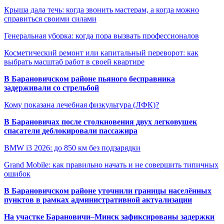
Крыша дала течь: когда звонить мастерам, а когда можно
справиться своими силами
Генеральная уборка: когда пора вызвать профессионалов
Косметический ремонт или капитальный переворот: как
выбрать масштаб работ в своей квартире
В Барановичском районе пьяного бесправника
задерживали со стрельбой
Кому показана лечебная физкультура (ЛФК)?
В Барановичах после столкновения двух легковушек
спасатели деблокировали пассажира
BMW i3 2026: до 850 км без подзарядки
Grand Mobile: как правильно начать и не совершить типичных
ошибок
В Барановичском районе уточнили границы населённых
пунктов в рамках административной актуализации
На участке Барановичи–Минск зафиксированы задержки