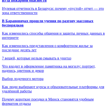
из-за пожарной опасности
Нулевая отчетность в Беларуси: почему «пустой» отчет — это
зона ответственности
В Барановичах прошли учения по разгону массовых
беспорядков
Как изменились способы общения и защиты личных данных в
интернете
Как изменились представления о комфортном жилье за
последние десять лет
7 вещей, которые нельзя смывать в унитаз
Что входит в оформление памятника на могилу: портрет,
надпись, цветник и декор
Выбор лодочного мотора
Как люди выбирают курсы и образовательные платформы для
удалённой работы
Почему короткие поездки в Минск становятся удобным
форматом отдыха