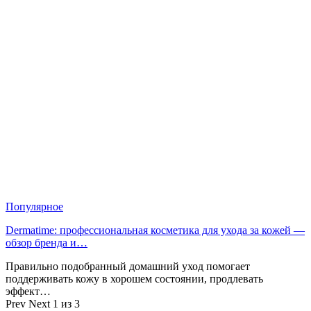
Популярное
Dermatime: профессиональная косметика для ухода за кожей —
обзор бренда и…
Правильно подобранный домашний уход помогает
поддерживать кожу в хорошем состоянии, продлевать
эффект…
Prev
Next
1 из 3