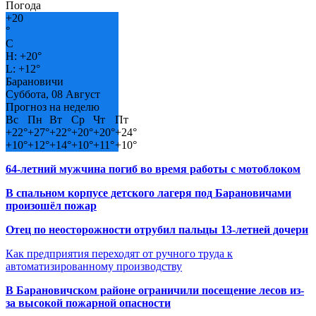
Погода
+
20
°
C
H:
+
20°
L:
+
12°
Барановичи
Суббота, 08 Август
Прогноз на неделю
Вс
Пн
Вт
Ср
Чт
Пт
+
22°
+
27°
+
22°
+
20°
+
20°
+
24°
+
10°
+
12°
+
14°
+
10°
+
11°
+
10°
64-летний мужчина погиб во время работы с мотоблоком
В спальном корпусе детского лагеря под Барановичами
произошёл пожар
Отец по неосторожности отрубил пальцы 13-летней дочери
Как предприятия переходят от ручного труда к
автоматизированному производству
В Барановичском районе ограничили посещение лесов из-
за высокой пожарной опасности