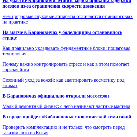
На участке Барановичи–Минск зафиксированы задержки
поездов из-за ограничения скорости движения
Чем цифровые слуховые аппараты отличаются от аналоговых
на практике
На матче в Барановичах у болельщицы остановилось
сердце
Как правильно укладывать фундаментные блоки: пошаговая
технология
Почему важно контролировать стресс и как в этом помогает
горячая йога
Сезонный уход за кожей: как адаптировать косметику под
климат
В Барановичах официально открыли мотосезон
Малый ремонтный бизнес: с чего начинают частные мастера
В городе пройдет «Библионочь» с космической тематикой
Проверить комплектацию и не только: что смотреть перед
заказом авто из Китая