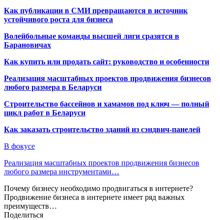
Как публикации в СМИ превращаются в источник
устойчивого роста для бизнеса
Волейбольные команды высшей лиги сразятся в
Барановичах
Как купить или продать сайт: руководство и особенности
Реализация масштабных проектов продвижения бизнесов
любого размера в Беларуси
Строительство бассейнов и хамамов под ключ — полный
цикл работ в Беларуси
Как заказать строительство зданий из сэндвич-панелей
В фокусе
Реализация масштабных проектов продвижения бизнесов
любого размера инструментами…
Почему бизнесу необходимо продвигаться в интернете?
Продвижение бизнеса в интернете имеет ряд важных
преимуществ…
Поделиться