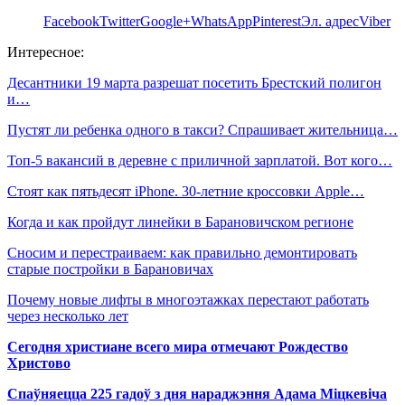
Facebook
Twitter
Google+
WhatsApp
Pinterest
Эл. адрес
Viber
Интересное:
Десантники 19 марта разрешат посетить Брестский полигон
и…
Пустят ли ребенка одного в такси? Спрашивает жительница…
Топ-5 вакансий в деревне с приличной зарплатой. Вот кого…
Стоят как пятьдесят iPhone. 30-летние кроссовки Apple…
Когда и как пройдут линейки в Барановичском регионе
Сносим и перестраиваем: как правильно демонтировать
старые постройки в Барановичах
Почему новые лифты в многоэтажках перестают работать
через несколько лет
Сегодня христиане всего мира отмечают Рождество
Христово
Спаўняецца 225 гадоў з дня нараджэння Адама Міцкевіча