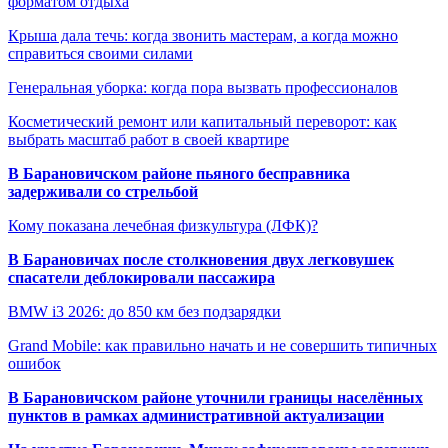
форматом отдыха
Крыша дала течь: когда звонить мастерам, а когда можно
справиться своими силами
Генеральная уборка: когда пора вызвать профессионалов
Косметический ремонт или капитальный переворот: как
выбрать масштаб работ в своей квартире
В Барановичском районе пьяного бесправника
задерживали со стрельбой
Кому показана лечебная физкультура (ЛФК)?
В Барановичах после столкновения двух легковушек
спасатели деблокировали пассажира
BMW i3 2026: до 850 км без подзарядки
Grand Mobile: как правильно начать и не совершить типичных
ошибок
В Барановичском районе уточнили границы населённых
пунктов в рамках административной актуализации