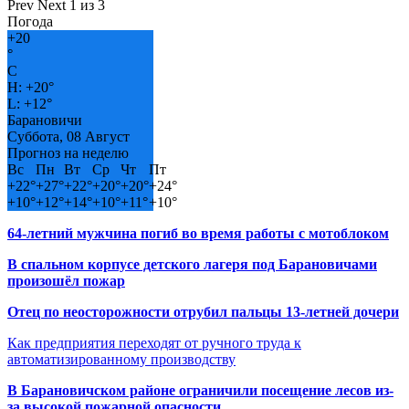
Prev
Next
1 из 3
Погода
+
20
°
C
H:
+
20°
L:
+
12°
Барановичи
Суббота, 08 Август
Прогноз на неделю
Вс
Пн
Вт
Ср
Чт
Пт
+
22°
+
27°
+
22°
+
20°
+
20°
+
24°
+
10°
+
12°
+
14°
+
10°
+
11°
+
10°
64-летний мужчина погиб во время работы с мотоблоком
В спальном корпусе детского лагеря под Барановичами
произошёл пожар
Отец по неосторожности отрубил пальцы 13-летней дочери
Как предприятия переходят от ручного труда к
автоматизированному производству
В Барановичском районе ограничили посещение лесов из-
за высокой пожарной опасности