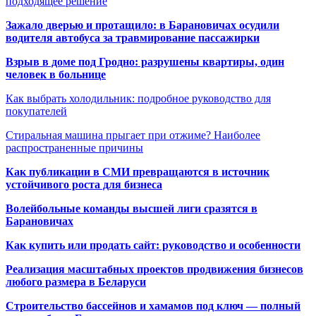
подходящее решение
Зажало дверью и протащило: в Барановичах осудили
водителя автобуса за травмирование пассажирки
Взрыв в доме под Гродно: разрушены квартиры, один
человек в больнице
Как выбрать холодильник: подробное руководство для
покупателей
Стиральная машина прыгает при отжиме? Наиболее
распространенные причины
Как публикации в СМИ превращаются в источник
устойчивого роста для бизнеса
Волейбольные команды высшей лиги сразятся в
Барановичах
Как купить или продать сайт: руководство и особенности
Реализация масштабных проектов продвижения бизнесов
любого размера в Беларуси
Строительство бассейнов и хамамов под ключ — полный