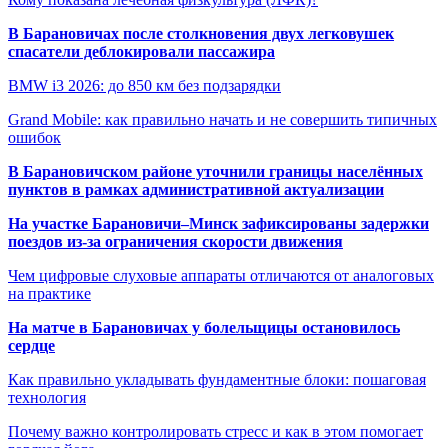
В Барановичах после столкновения двух легковушек
спасатели деблокировали пассажира
BMW i3 2026: до 850 км без подзарядки
Grand Mobile: как правильно начать и не совершить типичных
ошибок
В Барановичском районе уточнили границы населённых
пунктов в рамках административной актуализации
На участке Барановичи–Минск зафиксированы задержки
поездов из-за ограничения скорости движения
Чем цифровые слуховые аппараты отличаются от аналоговых
на практике
На матче в Барановичах у болельщицы остановилось
сердце
Как правильно укладывать фундаментные блоки: пошаговая
технология
Почему важно контролировать стресс и как в этом помогает