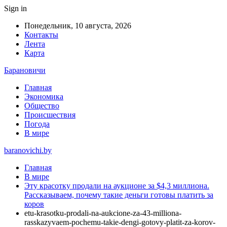
Sign in
Понедельник, 10 августа, 2026
Контакты
Лента
Карта
Барановичи
Главная
Экономика
Общество
Происшествия
Погода
В мире
baranovichi.by
Главная
В мире
Эту красотку продали на аукционе за $4,3 миллиона.
Рассказываем, почему такие деньги готовы платить за
коров
etu-krasotku-prodali-na-aukcione-za-43-milliona-
rasskazyvaem-pochemu-takie-dengi-gotovy-platit-za-korov-