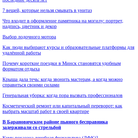
7 вещей, которые нельзя смывать в унитаз
Что входит в оформление памятника на могилу: портрет,
надпись, цветник и декор
Выбор лодочного мотора
Как люди выбирают курсы и образовательные платформы для
удалённой работы
Почему короткие поездки в Минск становятся удобным
форматом отдыха
Крыша дала течь: когда звонить мастерам, а когда можно
справиться своими силами
Генеральная уборка: когда пора вызвать профессионалов
Косметический ремонт или капитальный переворот: как
выбрать масштаб работ в своей квартире
В Барановичском районе пьяного бесправника
задерживали со стрельбой
Кому показана лечебная физкультура (ЛФК)?