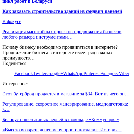
цикл работ в Беларуси
Как заказать строительство зданий из сэндвич-панелей
В фокусе
Реализация масштабных проектов продвижения бизнесов
любого размера инструментами…
Почему бизнесу необходимо продвигаться в интернете?
Продвижение бизнеса в интернете имеет ряд важных
преимуществ…
Поделиться
Facebook
Twitter
Google+
WhatsApp
Pinterest
Эл. адрес
Viber
Интересное:
Этот бутерброд продается в магазине за $34. Вот из чего он…
Регулирование, скоростное маневрирование, медподготовка:
в…
Белорус нашел живых червей в шоколаде «Коммунарка»
«Вместо возврата денег меня просто послали». История…