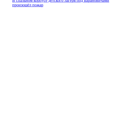
В спальном корпусе детского лагеря под Барановичами
произошёл пожар