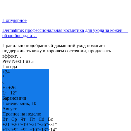
Популярное
Dermatime: профессиональная косметика для ухода за кожей —
обзор бренда и…
Правильно подобранный домашний уход помогает
поддерживать кожу в хорошем состоянии, продлевать
эффект…
Prev
Next
1 из 3
Погода
+
24
°
C
H:
+
26°
L:
+
12°
Барановичи
Понедельник, 10
Август
Прогноз на неделю
Вт
Ср
Чт
Пт
Сб
Вс
+
21°
+
20°
+
19°
+
21°
+
26°
+
31°
+
13°
+
9°
+
9°
+
10°
+
13°
+
14°