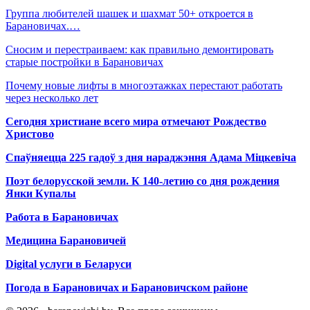
Группа любителей шашек и шахмат 50+ откроется в
Барановичах.…
Сносим и перестраиваем: как правильно демонтировать
старые постройки в Барановичах
Почему новые лифты в многоэтажках перестают работать
через несколько лет
Сегодня христиане всего мира отмечают Рождество
Христово
Спаўняецца 225 гадоў з дня нараджэння Адама Міцкевіча
Поэт белорусской земли. К 140-летию со дня рождения
Янки Купалы
Работа в Барановичах
Медицина Барановичей
Digital услуги в Беларуси
Погода в Барановичах и Барановичском районе