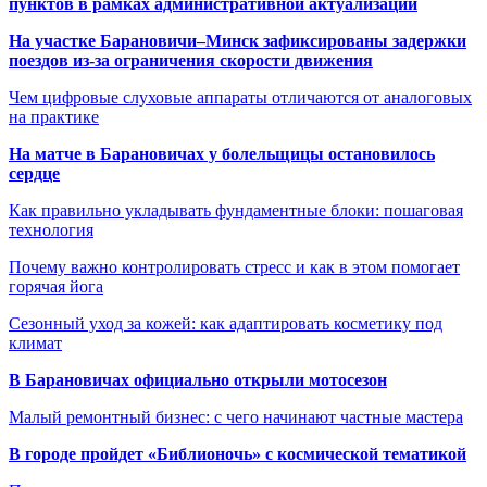
пунктов в рамках административной актуализации
На участке Барановичи–Минск зафиксированы задержки
поездов из-за ограничения скорости движения
Чем цифровые слуховые аппараты отличаются от аналоговых
на практике
На матче в Барановичах у болельщицы остановилось
сердце
Как правильно укладывать фундаментные блоки: пошаговая
технология
Почему важно контролировать стресс и как в этом помогает
горячая йога
Сезонный уход за кожей: как адаптировать косметику под
климат
В Барановичах официально открыли мотосезон
Малый ремонтный бизнес: с чего начинают частные мастера
В городе пройдет «Библионочь» с космической тематикой