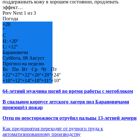
поддерживать кожу в хорошем состоянии, продлевать
эффект…
Prev
Next
1 из 3
Погода
+
20
°
C
H:
+
20°
L:
+
12°
Барановичи
Суббота, 08 Август
Прогноз на неделю
Вс
Пн
Вт
Ср
Чт
Пт
+
22°
+
27°
+
22°
+
20°
+
20°
+
24°
+
10°
+
12°
+
14°
+
10°
+
11°
+
10°
64-летний мужчина погиб во время работы с мотоблоком
В спальном корпусе детского лагеря под Барановичами
произошёл пожар
Отец по неосторожности отрубил пальцы 13-летней дочери
Как предприятия переходят от ручного труда к
автоматизированному производству