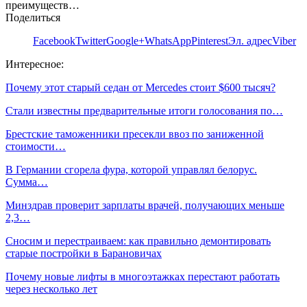
преимуществ…
Поделиться
Facebook
Twitter
Google+
WhatsApp
Pinterest
Эл. адрес
Viber
Интересное:
Почему этот старый седан от Mercedes стоит $600 тысяч?
Стали известны предварительные итоги голосования по…
Брестские таможенники пресекли ввоз по заниженной
стоимости…
В Германии сгорела фура, которой управлял белорус.
Сумма…
Минздрав проверит зарплаты врачей, получающих меньше
2,3…
Сносим и перестраиваем: как правильно демонтировать
старые постройки в Барановичах
Почему новые лифты в многоэтажках перестают работать
через несколько лет