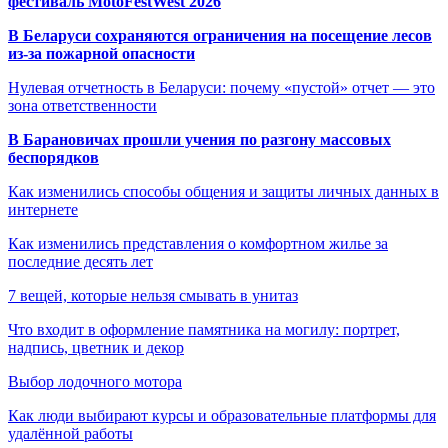
фестиваль MotoFestWest 2026
В Беларуси сохраняются ограничения на посещение лесов
из-за пожарной опасности
Нулевая отчетность в Беларуси: почему «пустой» отчет — это
зона ответственности
В Барановичах прошли учения по разгону массовых
беспорядков
Как изменились способы общения и защиты личных данных в
интернете
Как изменились представления о комфортном жилье за
последние десять лет
7 вещей, которые нельзя смывать в унитаз
Что входит в оформление памятника на могилу: портрет,
надпись, цветник и декор
Выбор лодочного мотора
Как люди выбирают курсы и образовательные платформы для
удалённой работы