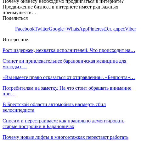
Почему бизнесу необходимо продвигаться в интернете?
Продвижение бизнеса в интернете имеет ряд важных
преимуществ…
Поделиться
Facebook
Twitter
Google+
WhatsApp
Pinterest
Эл. адрес
Viber
Интересное:
Рост издержек, нехватка исполнителей. Что происходит на…
Станет ли привлекательнее барановичская медицина для
молодых…
«Вы имеете право отказаться от отправления». «Белпочта»…
Потребителям на заметку. На что стоит обращать внимание
при…
В Брестской области автомобиль насмерть сбил
велосипедиста
Сносим и перестраиваем: как правильно демонтировать
старые постройки в Барановичах
Почему новые лифты в многоэтажках перестают работать