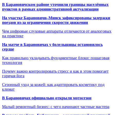
В Барановичском районе уточнили границы населённых
пунктов в рамках административной актуализации
На участке Барановичи–Минск зафиксированы задержки
поездов из-за ограничения скорости движения
Чем цифровые слуховые аппараты отличаются от аналоговых
на практике
На матче в Барановичах у болельщицы остановилось
сердце
Как правильно укладывать фундаментные блоки: пошаговая
технология
Почему важно контролировать стресс и как в этом помогает
горячая йога
Сезонный уход за кожей: как адаптировать косметику под
климат
В Барановичах официально открыли мотосезон
Малый ремонтный бизнес: с чего начинают частные мастера