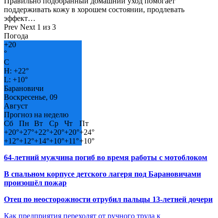
Правильно подобранный домашний уход помогает
поддерживать кожу в хорошем состоянии, продлевать
эффект…
Prev
Next
1 из 3
Погода
+
20
°
C
H:
+
22°
L:
+
10°
Барановичи
Воскресенье, 09
Август
Прогноз на неделю
Сб
Пн
Вт
Ср
Чт
Пт
+
20°
+
27°
+
22°
+
20°
+
20°
+
24°
+
12°
+
12°
+
14°
+
10°
+
11°
+
10°
64-летний мужчина погиб во время работы с мотоблоком
В спальном корпусе детского лагеря под Барановичами
произошёл пожар
Отец по неосторожности отрубил пальцы 13-летней дочери
Как предприятия переходят от ручного труда к