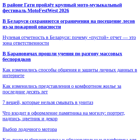
В районе Гати пройдёт крупный мото-музыкальный
фестиваль MotoFestWest 2026
В Беларуси сохраняются ограничения на посещение лесов
из-за пожарной опасности
Нулевая отчетность в Беларуси: почему «пустой» отчет — это
зона ответственности
В Барановичах прошли учения по разгону массовых
беспорядков
Как изменились способы общения и защиты личных данных в
интернете
Как изменились представления о комфортном жилье за
последние десять лет
7 вещей, которые нельзя смывать в унитаз
Что входит в оформление памятника на могилу: портрет,
надпись, цветник и декор
Выбор лодочного мотора
Как люди выбирают курсы и образовательные платформы для