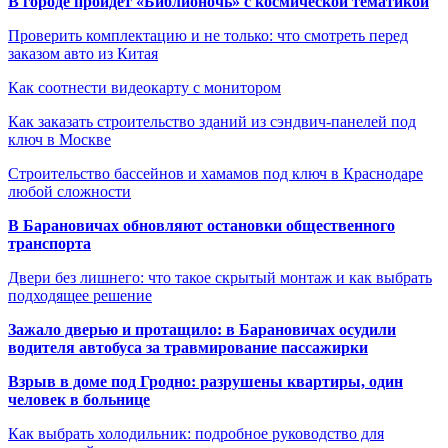
В городе пройдет «Библионочь» с космической тематикой
Проверить комплектацию и не только: что смотреть перед
заказом авто из Китая
Как соотнести видеокарту с монитором
Как заказать строительство зданий из сэндвич-панелей под
ключ в Москве
Строительство бассейнов и хамамов под ключ в Краснодаре
любой сложности
В Барановичах обновляют остановки общественного
транспорта
Двери без лишнего: что такое скрытый монтаж и как выбрать
подходящее решение
Зажало дверью и протащило: в Барановичах осудили
водителя автобуса за травмирование пассажирки
Взрыв в доме под Гродно: разрушены квартиры, один
человек в больнице
Как выбрать холодильник: подробное руководство для