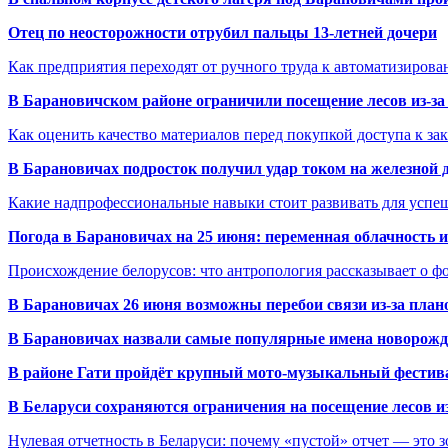
Отец по неосторожности отрубил пальцы 13-летней дочери
Как предприятия переходят от ручного труда к автоматизиров
В Барановичском районе ограничили посещение лесов из-з
Как оценить качество материалов перед покупкой доступа к з
В Барановичах подросток получил удар током на железной 
Какие надпрофессиональные навыки стоит развивать для успе
Погода в Барановичах на 25 июня: переменная облачность 
Происхождение белорусов: что антропология рассказывает о 
В Барановичах 26 июня возможны перебои связи из-за план
В Барановичах назвали самые популярные имена новорож
В районе Гати пройдёт крупный мото-музыкальный фестива
В Беларуси сохраняются ограничения на посещение лесов и
Нулевая отчетность в Беларуси: почему «пустой» отчет — это 