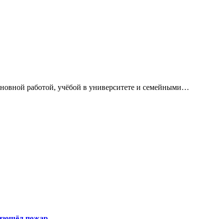
сновной работой, учёбой в университете и семейными…
оизошёл пожар