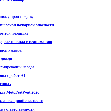
анному производству
а высокой пожарной опасности
акрытой площадке
дороге и попал в реанимацию
шной карьеры
и дожди
формировании народа
овых работ A1
дённых
ль MotoFestWest 2026
з-за пожарной опасности
зона ответственности