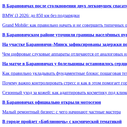
В Барановичах после столкновения двух легковушек спаса
BMW i3 2026: до 850 км без подзарядки
Grand Mobile: как правильно начать и не совершить типичных
В Барановичском районе уточнили границы населённых пу
На участке Барановичи–Минск зафиксированы задержки пое
Чем цифровые слуховые аппараты отличаются от аналоговых н
На матче в Барановичах у болельщицы остановилось сердц
Как правильно укладывать фундаментные блоки: пошаговая те
Почему важно контролировать стресс и как в этом помогает гор
Сезонный уход за кожей: как адаптировать косметику под клим
В Барановичах официально открыли мотосезон
Малый ремонтный бизнес: с чего начинают частные мастера
В городе пройдет «Библионочь» с космической тематикой