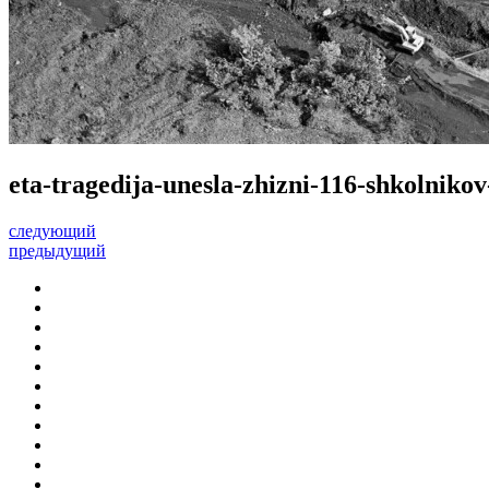
eta-tragedija-unesla-zhizni-116-shkolniko
следующий
предыдущий