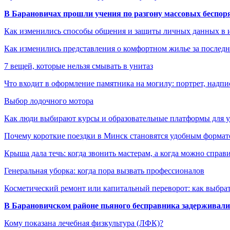
В Барановичах прошли учения по разгону массовых беспор
Как изменились способы общения и защиты личных данных в 
Как изменились представления о комфортном жилье за последни
7 вещей, которые нельзя смывать в унитаз
Что входит в оформление памятника на могилу: портрет, надпис
Выбор лодочного мотора
Как люди выбирают курсы и образовательные платформы для 
Почему короткие поездки в Минск становятся удобным формат
Крыша дала течь: когда звонить мастерам, а когда можно справ
Генеральная уборка: когда пора вызвать профессионалов
Косметический ремонт или капитальный переворот: как выбрат
В Барановичском районе пьяного бесправника задерживали 
Кому показана лечебная физкультура (ЛФК)?