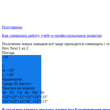
Популярное
Как совмещать работу, учёбу и профессиональное развитие
Получение новых навыков всё чаще приходится совмещать с о
Prev
Next
1 из 2
Погода
+
31
°
C
H:
+
33°
L:
+
19°
Барановичи
Среда, 05 Август
Прогноз на неделю
Чт
Пт
Сб
Вс
Пн
Вт
+
32°
+
23°
+
21°
+
21°
+
24°
+
31°
+
21°
+
15°
+
12°
+
9°
+
12°
+
13°
В спальном корпусе детского лагеря под Барановичами пр