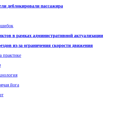
тели деблокировали пассажира
 ошибок
нктов в рамках административной актуализации
здов из-за ограничения скорости движения
а практике
е
хнология
ячая йога
ат