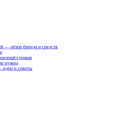
ей — обзор бренда и средств
е
произошёл пожар
 не нужно
— идеи и советы