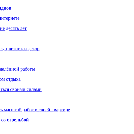
ядков
интернете
е десять лет
ь, цветник и декор
удалённой работы
ом отдыха
иться своими силами
ь масштаб работ в своей квартире
со стрельбой