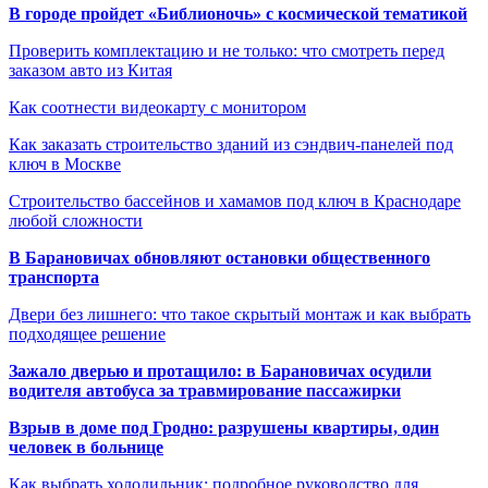
В городе пройдет «Библионочь» с космической тематикой
Проверить комплектацию и не только: что смотреть перед
заказом авто из Китая
Как соотнести видеокарту с монитором
Как заказать строительство зданий из сэндвич-панелей под
ключ в Москве
Строительство бассейнов и хамамов под ключ в Краснодаре
любой сложности
В Барановичах обновляют остановки общественного
транспорта
Двери без лишнего: что такое скрытый монтаж и как выбрать
подходящее решение
Зажало дверью и протащило: в Барановичах осудили
водителя автобуса за травмирование пассажирки
Взрыв в доме под Гродно: разрушены квартиры, один
человек в больнице
Как выбрать холодильник: подробное руководство для