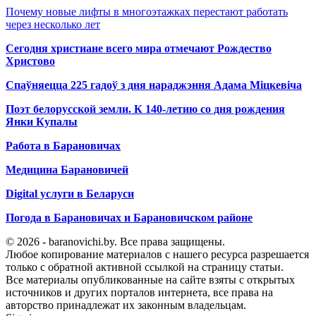
Почему новые лифты в многоэтажках перестают работать
через несколько лет
Сегодня христиане всего мира отмечают Рождество
Христово
Спаўняецца 225 гадоў з дня нараджэння Адама Міцкевіча
Поэт белорусской земли. К 140-летию со дня рождения
Янки Купалы
Работа в Барановичах
Медицина Барановичей
Digital услуги в Беларуси
Погода в Барановичах и Барановичском районе
© 2026 - baranovichi.by. Все права защищены.
Любое копирование материалов с нашего ресурса разрешается
только с обратной активной ссылкой на страницу статьи.
Все материалы опубликованные на сайте взяты с открытых
источников и других порталов интернета, все права на
авторство принадлежат их законным владельцам.