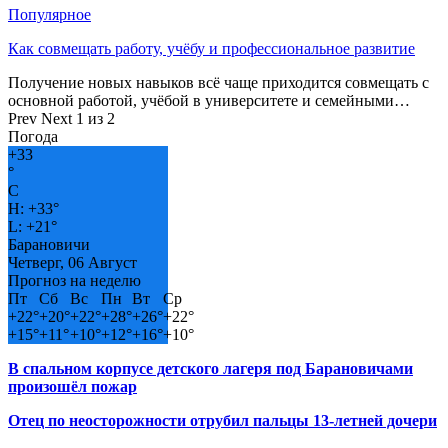
Популярное
Как совмещать работу, учёбу и профессиональное развитие
Получение новых навыков всё чаще приходится совмещать с
основной работой, учёбой в университете и семейными…
Prev
Next
1 из 2
Погода
+
33
°
C
H:
+
33°
L:
+
21°
Барановичи
Четверг, 06 Август
Прогноз на неделю
Пт
Сб
Вс
Пн
Вт
Ср
+
22°
+
20°
+
22°
+
28°
+
26°
+
22°
+
15°
+
11°
+
10°
+
12°
+
16°
+
10°
В спальном корпусе детского лагеря под Барановичами
произошёл пожар
Отец по неосторожности отрубил пальцы 13-летней дочери