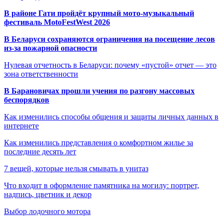
В районе Гати пройдёт крупный мото-музыкальный
фестиваль MotoFestWest 2026
В Беларуси сохраняются ограничения на посещение лесов
из-за пожарной опасности
Нулевая отчетность в Беларуси: почему «пустой» отчет — это
зона ответственности
В Барановичах прошли учения по разгону массовых
беспорядков
Как изменились способы общения и защиты личных данных в
интернете
Как изменились представления о комфортном жилье за
последние десять лет
7 вещей, которые нельзя смывать в унитаз
Что входит в оформление памятника на могилу: портрет,
надпись, цветник и декор
Выбор лодочного мотора