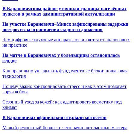
В Барановичском районе уточнили границы населённых
пунктов в рамках административной актуализации
На участке Барановичи–Минск зафиксированы задержки
поездов из-за ограничения скорости движения
Чем цифровые слуховые аппараты отличаются от аналоговых
на практике
На матче в Барановичах у болельщицы остановилось
сердце
Как правильно укладывать фундаментные блоки: пошаговая
технология
Почему важно контролировать стресс и как в этом помогает
горячая йога
Сезонный уход за кожей: как адаптировать косметику под
климат
В Барановичах официально открыли мотосезон
Малый ремонтный бизнес: с чего начинают частные мастера