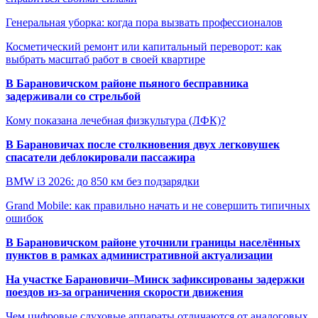
Генеральная уборка: когда пора вызвать профессионалов
Косметический ремонт или капитальный переворот: как
выбрать масштаб работ в своей квартире
В Барановичском районе пьяного бесправника
задерживали со стрельбой
Кому показана лечебная физкультура (ЛФК)?
В Барановичах после столкновения двух легковушек
спасатели деблокировали пассажира
BMW i3 2026: до 850 км без подзарядки
Grand Mobile: как правильно начать и не совершить типичных
ошибок
В Барановичском районе уточнили границы населённых
пунктов в рамках административной актуализации
На участке Барановичи–Минск зафиксированы задержки
поездов из-за ограничения скорости движения
Чем цифровые слуховые аппараты отличаются от аналоговых