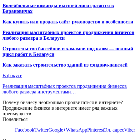
Волейбольные команды высшей лиги сразятся в
Барановичах
Как купить или продать сайт: руководство и особенности
Реализация масштабных проектов продвижения бизнесов
любого размера в Беларуси
Строительство бассейнов и хамамов под ключ — полный
цикл работ в Беларуси
Как заказать строительство зданий из сэндвич-панелей
В фокусе
Реализация масштабных проектов продвижения бизнесов
любого размера инструментами…
Почему бизнесу необходимо продвигаться в интернете?
Продвижение бизнеса в интернете имеет ряд важных
преимуществ…
Поделиться
Facebook
Twitter
Google+
WhatsApp
Pinterest
Эл. адрес
Viber