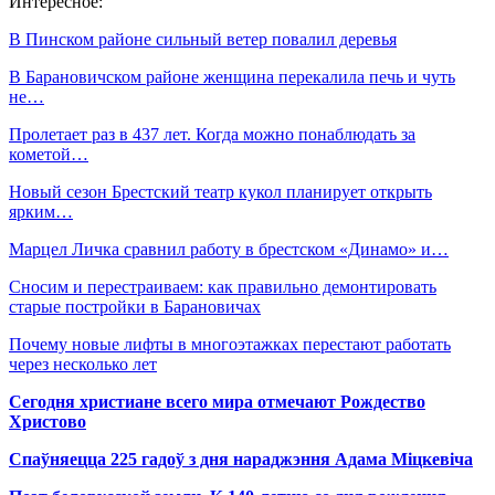
Интересное:
В Пинском районе сильный ветер повалил деревья
В Барановичском районе женщина перекалила печь и чуть
не…
Пролетает раз в 437 лет. Когда можно понаблюдать за
кометой…
Новый сезон Брестский театр кукол планирует открыть
ярким…
Марцел Личка сравнил работу в брестском «Динамо» и…
Сносим и перестраиваем: как правильно демонтировать
старые постройки в Барановичах
Почему новые лифты в многоэтажках перестают работать
через несколько лет
Сегодня христиане всего мира отмечают Рождество
Христово
Спаўняецца 225 гадоў з дня нараджэння Адама Міцкевіча