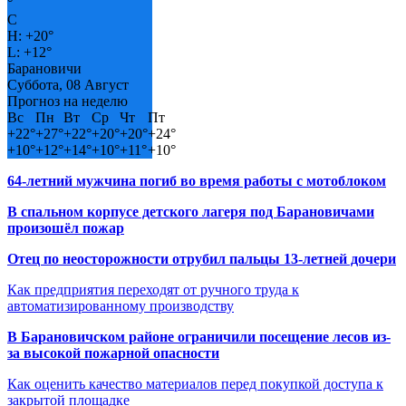
°
C
H:
+
20°
L:
+
12°
Барановичи
Суббота, 08 Август
Прогноз на неделю
Вс
Пн
Вт
Ср
Чт
Пт
+
22°
+
27°
+
22°
+
20°
+
20°
+
24°
+
10°
+
12°
+
14°
+
10°
+
11°
+
10°
64-летний мужчина погиб во время работы с мотоблоком
В спальном корпусе детского лагеря под Барановичами
произошёл пожар
Отец по неосторожности отрубил пальцы 13-летней дочери
Как предприятия переходят от ручного труда к
автоматизированному производству
В Барановичском районе ограничили посещение лесов из-
за высокой пожарной опасности
Как оценить качество материалов перед покупкой доступа к
закрытой площадке