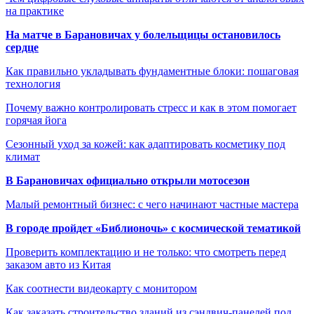
на практике
На матче в Барановичах у болельщицы остановилось
сердце
Как правильно укладывать фундаментные блоки: пошаговая
технология
Почему важно контролировать стресс и как в этом помогает
горячая йога
Сезонный уход за кожей: как адаптировать косметику под
климат
В Барановичах официально открыли мотосезон
Малый ремонтный бизнес: с чего начинают частные мастера
В городе пройдет «Библионочь» с космической тематикой
Проверить комплектацию и не только: что смотреть перед
заказом авто из Китая
Как соотнести видеокарту с монитором
Как заказать строительство зданий из сэндвич-панелей под