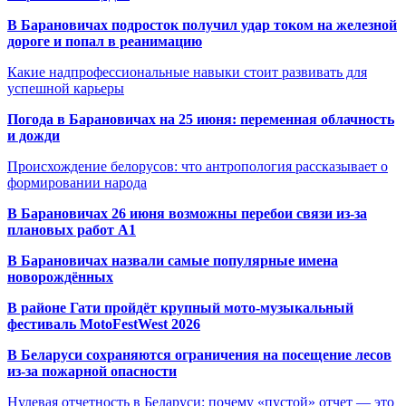
В Барановичах подросток получил удар током на железной
дороге и попал в реанимацию
Какие надпрофессиональные навыки стоит развивать для
успешной карьеры
Погода в Барановичах на 25 июня: переменная облачность
и дожди
Происхождение белорусов: что антропология рассказывает о
формировании народа
В Барановичах 26 июня возможны перебои связи из-за
плановых работ A1
В Барановичах назвали самые популярные имена
новорождённых
В районе Гати пройдёт крупный мото-музыкальный
фестиваль MotoFestWest 2026
В Беларуси сохраняются ограничения на посещение лесов
из-за пожарной опасности
Нулевая отчетность в Беларуси: почему «пустой» отчет — это