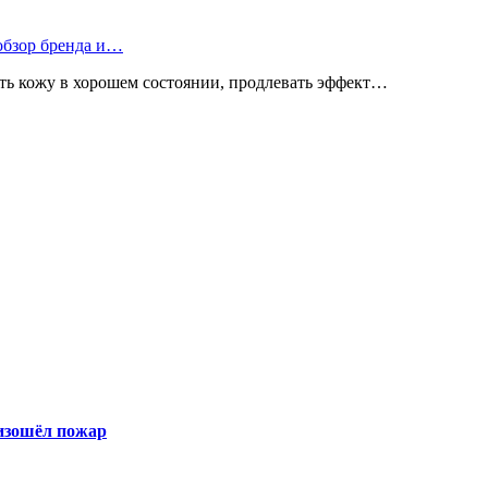
 обзор бренда и…
ь кожу в хорошем состоянии, продлевать эффект…
оизошёл пожар