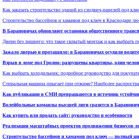
Как заказать строительство зданий из сэндвич-панелей под кл
Строительство бассейнов и хамамов под ключ в Краснодаре л
В Барановичах обновляют остановки общественного транс
Двери без лишнего: что такое скрытый монтаж и как выбрать 
Зажало дверью и протащило: в Барановичах осудили водите
Взрыв в доме под Гродно: разрушены квартиры, один челов
Как выбрать холодильник: подробное руководство для покупат
Стиральная машина прыгает при отжиме? Наиболее распрост
Как публикации в СМИ превращаются в источник устойчиво
Волейбольные команды высшей лиги сразятся в Баранови
Как купить или продать сайт: руководство и особенности
Реализация масштабных проектов продвижения бизнесов лю
Строительство бассейнов и хамамов под ключ — полный ци