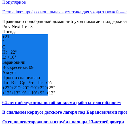
Популярное
Dermatime: профессиональная косметика для ухода за кожей —
Правильно подобранный домашний уход помогает поддерживат
Prev
Next
1 из 3
Погода
+
21
°
C
H:
+
22°
L:
+
10°
Барановичи
Воскресенье, 09
Август
Прогноз на неделю
Пн
Вт
Ср
Чт
Пт
Сб
+
27°
+
21°
+
20°
+
20°
+
22°
+
25°
+
12°
+
13°
+
9°
+
10°
+
9°
+
12°
64-летний мужчина погиб во время работы с мотоблоком
В спальном корпусе детского лагеря под Барановичами пр
Отец по неосторожности отрубил пальцы 13-летней дочери