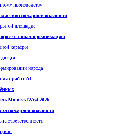
анному производству
а высокой пожарной опасности
акрытой площадке
дороге и попал в реанимацию
шной карьеры
и дожди
формировании народа
овых работ A1
дённых
ль MotoFestWest 2026
з-за пожарной опасности
зона ответственности
ядков