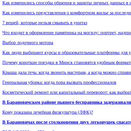
Как изменились способы общения и защиты личных данных в 
Как изменились представления о комфортном жилье за последни
7 вещей, которые нельзя смывать в унитаз
Что входит в оформление памятника на могилу: портрет, надпис
Выбор лодочного мотора
Как люди выбирают курсы и образовательные платформы для 
Почему короткие поездки в Минск становятся удобным формат
Крыша дала течь: когда звонить мастерам, а когда можно справ
Генеральная уборка: когда пора вызвать профессионалов
Косметический ремонт или капитальный переворот: как выбрат
В Барановичском районе пьяного бесправника задерживали 
Кому показана лечебная физкультура (ЛФК)?
В Барановичах после столкновения двух легковушек спаса