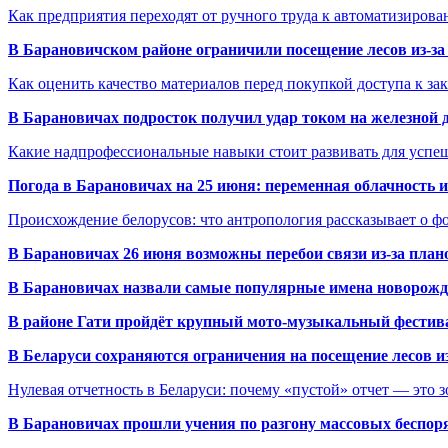
Как предприятия переходят от ручного труда к автоматизиров
В Барановичском районе ограничили посещение лесов из-з
Как оценить качество материалов перед покупкой доступа к з
В Барановичах подросток получил удар током на железной 
Какие надпрофессиональные навыки стоит развивать для успе
Погода в Барановичах на 25 июня: переменная облачность 
Происхождение белорусов: что антропология рассказывает о 
В Барановичах 26 июня возможны перебои связи из-за план
В Барановичах назвали самые популярные имена новорож
В районе Гати пройдёт крупный мото-музыкальный фестива
В Беларуси сохраняются ограничения на посещение лесов и
Нулевая отчетность в Беларуси: почему «пустой» отчет — это 
В Барановичах прошли учения по разгону массовых беспор