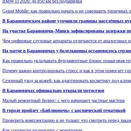
BMW i3 2026: до 850 км без подзарядки
Grand Mobile: как правильно начать и не совершить типичных
В Барановичском районе уточнили границы населённых пу
На участке Барановичи–Минск зафиксированы задержки пое
Чем цифровые слуховые аппараты отличаются от аналоговых н
На матче в Барановичах у болельщицы остановилось сердц
Как правильно укладывать фундаментные блоки: пошаговая те
Почему важно контролировать стресс и как в этом помогает гор
Сезонный уход за кожей: как адаптировать косметику под клим
В Барановичах официально открыли мотосезон
Малый ремонтный бизнес: с чего начинают частные мастера
В городе пройдет «Библионочь» с космической тематикой
Проверить комплектацию и не только: что смотреть перед заказ
Как соотнести видеокарту с монитором