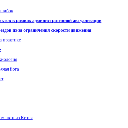
 ошибок
нктов в рамках административной актуализации
здов из-за ограничения скорости движения
а практике
е
хнология
ячая йога
ат
ом авто из Китая