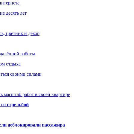
интернете
е десять лет
ь, цветник и декор
удалённой работы
ом отдыха
иться своими силами
ь масштаб работ в своей квартире
со стрельбой
тели деблокировали пассажира