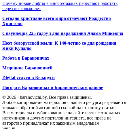
Почему новые лифты в многоэтажках перестают работать
через несколько лет
Сегодня христиане всего мира отмечают Рождество
Христово
Спаўняецца 225 гадоў з дня нараджэння Адама Міцкевіча
Поэт белорусской земли. К 140-летию со дня рождения
Янки Купалы
Работа в Барановичах
Медицина Барановичей
Digital услуги в Беларуси
Погода в Барановичах и Барановичском районе
© 2026 - baranovichi.by. Все права защищены.
Любое копирование материалов с нашего ресурса разрешается
только с обратной активной ссылкой на страницу статьи.
Все материалы опубликованные на сайте взяты с открытых
источников и других порталов интернета, все права на
авторство принадлежат их законным владельцам.
Sign in