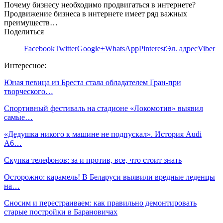
Почему бизнесу необходимо продвигаться в интернете?
Продвижение бизнеса в интернете имеет ряд важных
преимуществ…
Поделиться
Facebook
Twitter
Google+
WhatsApp
Pinterest
Эл. адрес
Viber
Интересное:
Юная певица из Бреста стала обладателем Гран-при
творческого…
Спортивный фестиваль на стадионе «Локомотив» выявил
самые…
«Дедушка никого к машине не подпускал». История Audi
A6…
Скупка телефонов: за и против, все, что стоит знать
Осторожно: карамель! В Беларуси выявили вредные леденцы
на…
Сносим и перестраиваем: как правильно демонтировать
старые постройки в Барановичах