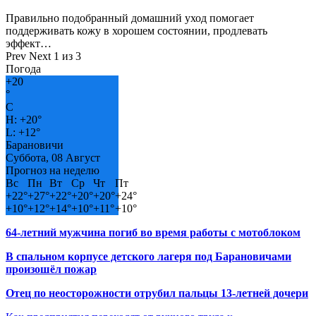
Правильно подобранный домашний уход помогает
поддерживать кожу в хорошем состоянии, продлевать
эффект…
Prev
Next
1 из 3
Погода
+
20
°
C
H:
+
20°
L:
+
12°
Барановичи
Суббота, 08 Август
Прогноз на неделю
Вс
Пн
Вт
Ср
Чт
Пт
+
22°
+
27°
+
22°
+
20°
+
20°
+
24°
+
10°
+
12°
+
14°
+
10°
+
11°
+
10°
64-летний мужчина погиб во время работы с мотоблоком
В спальном корпусе детского лагеря под Барановичами
произошёл пожар
Отец по неосторожности отрубил пальцы 13-летней дочери