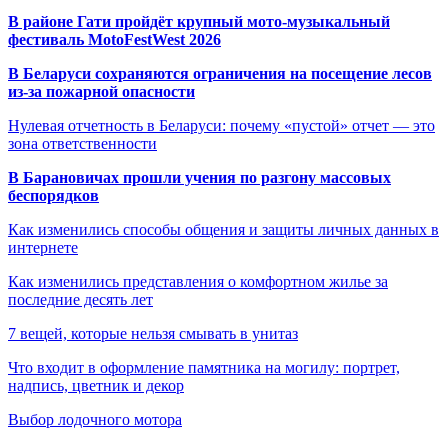
В районе Гати пройдёт крупный мото-музыкальный
фестиваль MotoFestWest 2026
В Беларуси сохраняются ограничения на посещение лесов
из-за пожарной опасности
Нулевая отчетность в Беларуси: почему «пустой» отчет — это
зона ответственности
В Барановичах прошли учения по разгону массовых
беспорядков
Как изменились способы общения и защиты личных данных в
интернете
Как изменились представления о комфортном жилье за
последние десять лет
7 вещей, которые нельзя смывать в унитаз
Что входит в оформление памятника на могилу: портрет,
надпись, цветник и декор
Выбор лодочного мотора