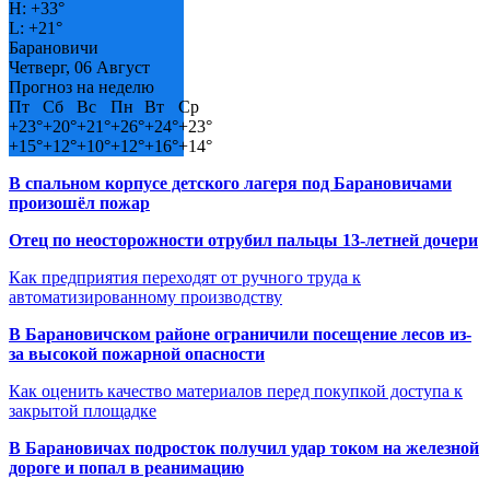
H:
+
33°
L:
+
21°
Барановичи
Четверг, 06 Август
Прогноз на неделю
Пт
Сб
Вс
Пн
Вт
Ср
+
23°
+
20°
+
21°
+
26°
+
24°
+
23°
+
15°
+
12°
+
10°
+
12°
+
16°
+
14°
В спальном корпусе детского лагеря под Барановичами
произошёл пожар
Отец по неосторожности отрубил пальцы 13-летней дочери
Как предприятия переходят от ручного труда к
автоматизированному производству
В Барановичском районе ограничили посещение лесов из-
за высокой пожарной опасности
Как оценить качество материалов перед покупкой доступа к
закрытой площадке
В Барановичах подросток получил удар током на железной
дороге и попал в реанимацию