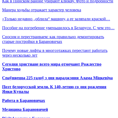
Как в Пинском районе убирают клюкву. Фото и подробности
Манера ходьбы отражает характер человека
«Только недавно „облила“ машину, а ее заляпали краской…
Пособие на погребение уменьшилось в Беларуси. С чем это…
Сносим и перестраиваем: как правильно демонтировать
старые постройки в Барановичах
Почему новые лифты в многоэтажках перестают работать
через несколько лет
Сегодня христиане всего мира отмечают Рождество
Христово
Спаўняецца 225 гадоў з дня нараджэння Адама Міцкевіча
Поэт белорусской земли. К 140-летию со дня рождения
Янки Купалы
Работа в Барановичах
Медицина Барановичей