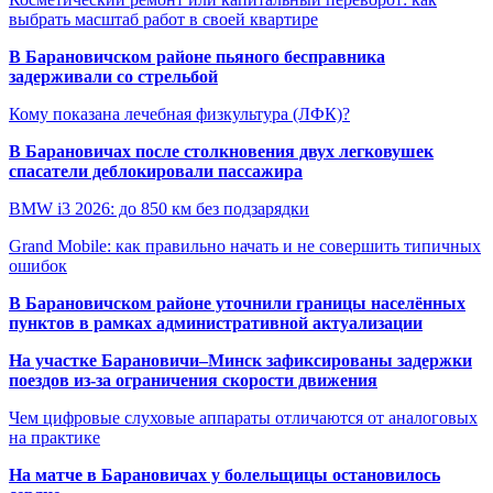
выбрать масштаб работ в своей квартире
В Барановичском районе пьяного бесправника
задерживали со стрельбой
Кому показана лечебная физкультура (ЛФК)?
В Барановичах после столкновения двух легковушек
спасатели деблокировали пассажира
BMW i3 2026: до 850 км без подзарядки
Grand Mobile: как правильно начать и не совершить типичных
ошибок
В Барановичском районе уточнили границы населённых
пунктов в рамках административной актуализации
На участке Барановичи–Минск зафиксированы задержки
поездов из-за ограничения скорости движения
Чем цифровые слуховые аппараты отличаются от аналоговых
на практике
На матче в Барановичах у болельщицы остановилось