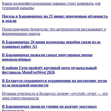
Какие надпрофессиональные навыки стоит развивать для
успешной карьеры
Погода в Барановичах на 25 июня: переменная облачность
и дожди
Происхождение белорусов: что антропология рассказывает о
формировании народа
В Барановичах 26 июня возможны перебои связи из-за
плановых работ A1
В Барановичах назвали самые популярные имена
новорождённых
В районе Гати пройдёт крупный мото-музыкальный
фестиваль MotoFestWest 2026
В Беларуси сохраняются ограничения на посещение лесов
из-за пожарной опасности
Нулевая отчетность в Беларуси: почему «пустой» отчет — это
зона ответственности
В Барановичах прошли учения по разгону массовых
беспорядков