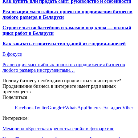
Как купить или продать сайт: руководство и особенности
Реализация масштабных проектов продвижения бизнесов
любого размера в Беларуси
Строительство бассейнов и хамамов под ключ — полный
цикл работ в Беларуси
Как заказать строительство зданий из сэндвич-панелей
В фокусе
Реализация масштабных проектов продвижения бизнесов
любого размера инструментами…
Почему бизнесу необходимо продвигаться в интернете?
Продвижение бизнеса в интернете имеет ряд важных
преимуществ…
Поделиться
Facebook
Twitter
Google+
WhatsApp
Pinterest
Эл. адрес
Viber
Интересное:
Мемориал «Брестская крепость-герой» в фотоархиве