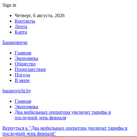
Sign in
Четверг, 6 августа, 2026
Контакты
Лента
Карта
Барановичи
Главная
Экономика
Общество
Происшествия
Погода
В мире
baranovichi.by
Главная
Экономика
Два мобильных оператора увеличат тарифы в
последний день февраля
Вернуться к "Два мобильных оператора увеличат тарифы в
последний день февраля"