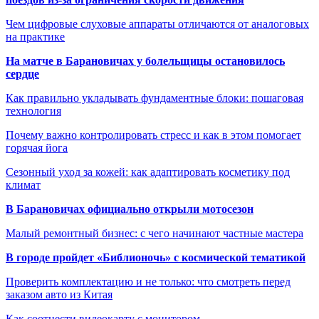
Чем цифровые слуховые аппараты отличаются от аналоговых
на практике
На матче в Барановичах у болельщицы остановилось
сердце
Как правильно укладывать фундаментные блоки: пошаговая
технология
Почему важно контролировать стресс и как в этом помогает
горячая йога
Сезонный уход за кожей: как адаптировать косметику под
климат
В Барановичах официально открыли мотосезон
Малый ремонтный бизнес: с чего начинают частные мастера
В городе пройдет «Библионочь» с космической тематикой
Проверить комплектацию и не только: что смотреть перед
заказом авто из Китая
Как соотнести видеокарту с монитором