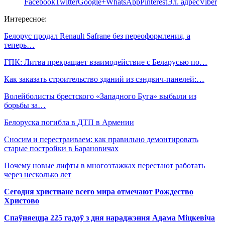
Facebook
Twitter
Google+
WhatsApp
Pinterest
Эл. адрес
Viber
Интересное:
Белорус продал Renault Safrane без переоформления, а
теперь…
ГПК: Литва прекращает взаимодействие с Беларусью по…
Как заказать строительство зданий из сэндвич-панелей:…
Волейболисты брестского «Западного Буга» выбыли из
борьбы за…
Белоруска погибла в ДТП в Армении
Сносим и перестраиваем: как правильно демонтировать
старые постройки в Барановичах
Почему новые лифты в многоэтажках перестают работать
через несколько лет
Сегодня христиане всего мира отмечают Рождество
Христово
Спаўняецца 225 гадоў з дня нараджэння Адама Міцкевіча