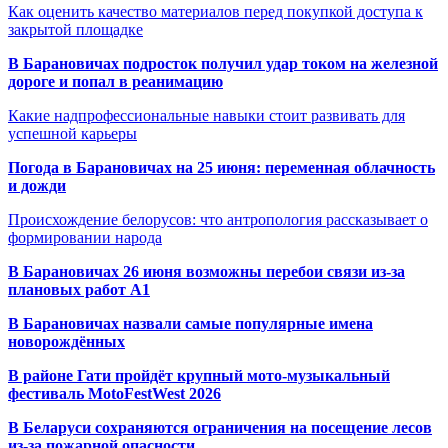
Как оценить качество материалов перед покупкой доступа к
закрытой площадке
В Барановичах подросток получил удар током на железной
дороге и попал в реанимацию
Какие надпрофессиональные навыки стоит развивать для
успешной карьеры
Погода в Барановичах на 25 июня: переменная облачность
и дожди
Происхождение белорусов: что антропология рассказывает о
формировании народа
В Барановичах 26 июня возможны перебои связи из-за
плановых работ A1
В Барановичах назвали самые популярные имена
новорождённых
В районе Гати пройдёт крупный мото-музыкальный
фестиваль MotoFestWest 2026
В Беларуси сохраняются ограничения на посещение лесов
из-за пожарной опасности