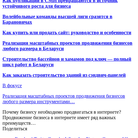
Как публикации в СМИ превращаются в источник
устойчивого роста для бизнеса
Волейбольные команды высшей лиги сразятся в
Барановичах
Как купить или продать сайт: руководство и особенности
Реализация масштабных проектов продвижения бизнесов
любого размера в Беларуси
Строительство бассейнов и хамамов под ключ — полный
цикл работ в Беларуси
Как заказать строительство зданий из сэндвич-панелей
В фокусе
Реализация масштабных проектов продвижения бизнесов
любого размера инструментами…
Почему бизнесу необходимо продвигаться в интернете?
Продвижение бизнеса в интернете имеет ряд важных
преимуществ…
Поделиться