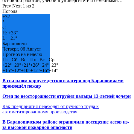
основной работой, учёбой в университете и семейными…
Prev
Next
1 из 2
Погода
+
32
°
C
H:
+
33°
L:
+
21°
Барановичи
Четверг, 06 Август
Прогноз на неделю
Пт
Сб
Вс
Пн
Вт
Ср
+
22°
+
20°
+
21°
+
26°
+
24°
+
23°
+
15°
+
12°
+
10°
+
12°
+
16°
+
14°
В спальном корпусе детского лагеря под Барановичами
произошёл пожар
Отец по неосторожности отрубил пальцы 13-летней дочери
Как предприятия переходят от ручного труда к
автоматизированному производству
В Барановичском районе ограничили посещение лесов из-
за высокой пожарной опасности