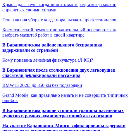
Крыша дала течь: когда звонить мастерам, а когда можно
справиться своими силами
Генеральная уборка: когда пора вызвать профессионалов
Косметический ремонт или капитальный переворот: как
выбрать масштаб работ в своей квартире
В Барановичском районе пьяного бесправника
задерживали со стрельбой
Кому показана лечебная физкультура (ЛФК)?
В Барановичах после столкновения двух легковушек
спасатели деблокировали пассажира
BMW i3 2026: до 850 км без подзарядки
Grand Mobile: как правильно начать и не совершить типичных
ошибок
В Барановичском районе уточнили границы населённых
пунктов в рамках административной актуализации
На участке Барановичи–Минск зафиксированы задержки
поездов из-за ограничения скорости движения