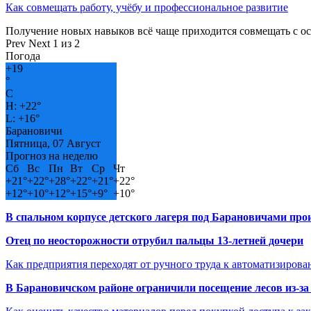
Как совмещать работу, учёбу и профессиональное развитие
Получение новых навыков всё чаще приходится совмещать с о
Prev
Next
1 из 2
Погода
+
19
°
C
H:
+
22°
L:
+
16°
Барановичи
Пятница, 07 Август
Прогноз на неделю
Сб
Вс
Пн
Вт
Ср
Чт
+
21°
+
22°
+
28°
+
22°
+
21°
+
22°
+
12°
+
10°
+
12°
+
15°
+
9°
+
10°
В спальном корпусе детского лагеря под Барановичами пр
Отец по неосторожности отрубил пальцы 13-летней дочери
Как предприятия переходят от ручного труда к автоматизиров
В Барановичском районе ограничили посещение лесов из-з