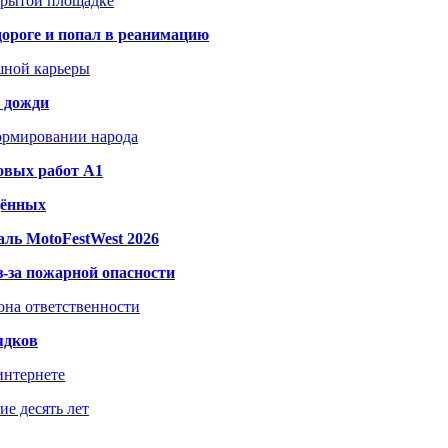
акрытой площадке
дороге и попал в реанимацию
шной карьеры
и дожди
формировании народа
овых работ A1
дённых
ль MotoFestWest 2026
з-за пожарной опасности
зона ответственности
ядков
интернете
е десять лет