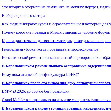
Что входит в оформление памятника на могилу: портрет, надпис
Выбор лодочного мотора
Как люди выбирают курсы и образовательные платформы для 
Почему короткие поездки в Минск становятся удобным формат
Крыша дала течь: когда звонить мастерам, а когда можно справ
Генеральная уборка: когда пора вызвать профессионалов
Косметический ремонт или капитальный переворот: как выбрат
В Барановичском районе пьяного бесправника задерживали 
Кому показана лечебная физкультура (ЛФК)?
В Барановичах после столкновения двух легковушек спаса
BMW i3 2026: до 850 км без подзарядки
Grand Mobile: как правильно начать и не совершить типичных
В Барановичском районе уточнили границы населённых пу