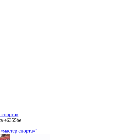
 спорта»
rta-e6355be
 «мастер спорта»"