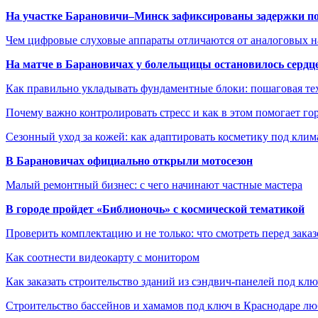
На участке Барановичи–Минск зафиксированы задержки пое
Чем цифровые слуховые аппараты отличаются от аналоговых н
На матче в Барановичах у болельщицы остановилось сердц
Как правильно укладывать фундаментные блоки: пошаговая те
Почему важно контролировать стресс и как в этом помогает гор
Сезонный уход за кожей: как адаптировать косметику под клим
В Барановичах официально открыли мотосезон
Малый ремонтный бизнес: с чего начинают частные мастера
В городе пройдет «Библионочь» с космической тематикой
Проверить комплектацию и не только: что смотреть перед заказ
Как соотнести видеокарту с монитором
Как заказать строительство зданий из сэндвич-панелей под кл
Строительство бассейнов и хамамов под ключ в Краснодаре л