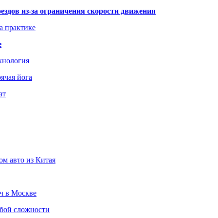
здов из-за ограничения скорости движения
а практике
е
хнология
ячая йога
ат
ом авто из Китая
юч в Москве
юбой сложности