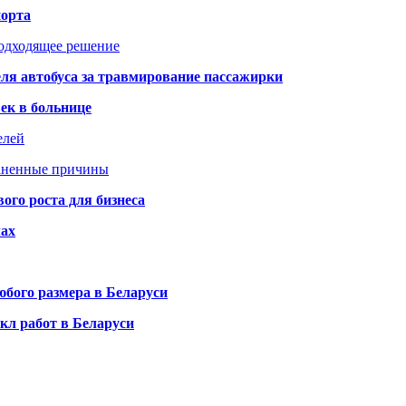
порта
подходящее решение
ля автобуса за травмирование пассажирки
ек в больнице
елей
раненные причины
го роста для бизнеса
чах
бого размера в Беларуси
кл работ в Беларуси