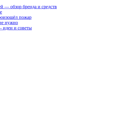
ей — обзор бренда и средств
е
произошёл пожар
 не нужно
— идеи и советы