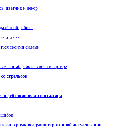
ь, цветник и декор
удалённой работы
ом отдыха
иться своими силами
ь масштаб работ в своей квартире
со стрельбой
тели деблокировали пассажира
 ошибок
нктов в рамках административной актуализации