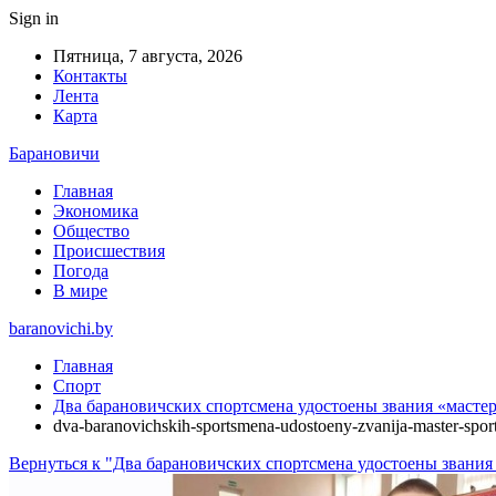
Sign in
Пятница, 7 августа, 2026
Контакты
Лента
Карта
Барановичи
Главная
Экономика
Общество
Происшествия
Погода
В мире
baranovichi.by
Главная
Спорт
Два барановичских спортсмена удостоены звания «мастер
dva-baranovichskih-sportsmena-udostoeny-zvanija-master-spo
Вернуться к "Два барановичских спортсмена удостоены звания