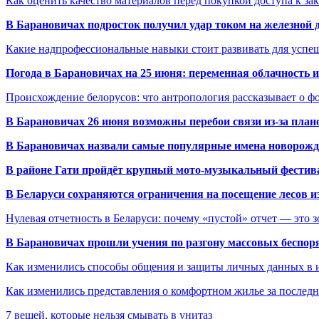
Как оценить качество материалов перед покупкой доступа к з
В Барановичах подросток получил удар током на железной 
Какие надпрофессиональные навыки стоит развивать для успе
Погода в Барановичах на 25 июня: переменная облачность 
Происхождение белорусов: что антропология рассказывает о 
В Барановичах 26 июня возможны перебои связи из-за план
В Барановичах назвали самые популярные имена новорож
В районе Гати пройдёт крупный мото-музыкальный фестива
В Беларуси сохраняются ограничения на посещение лесов и
Нулевая отчетность в Беларуси: почему «пустой» отчет — это 
В Барановичах прошли учения по разгону массовых беспор
Как изменились способы общения и защиты личных данных в 
Как изменились представления о комфортном жилье за последни
7 вещей, которые нельзя смывать в унитаз