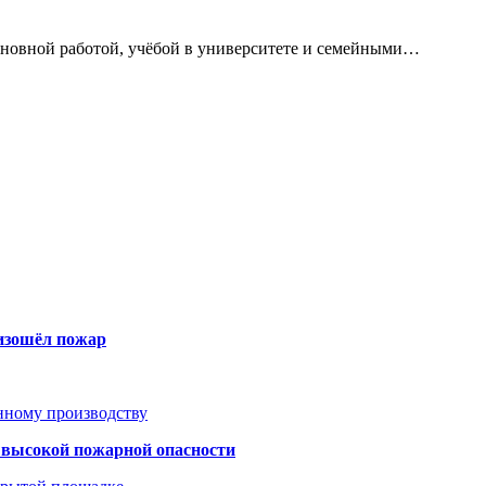
сновной работой, учёбой в университете и семейными…
оизошёл пожар
анному производству
а высокой пожарной опасности