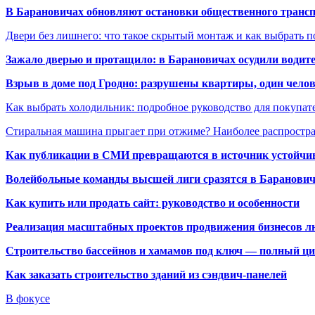
В Барановичах обновляют остановки общественного транс
Двери без лишнего: что такое скрытый монтаж и как выбрать 
Зажало дверью и протащило: в Барановичах осудили водите
Взрыв в доме под Гродно: разрушены квартиры, один челов
Как выбрать холодильник: подробное руководство для покупат
Стиральная машина прыгает при отжиме? Наиболее распрост
Как публикации в СМИ превращаются в источник устойчиво
Волейбольные команды высшей лиги сразятся в Баранови
Как купить или продать сайт: руководство и особенности
Реализация масштабных проектов продвижения бизнесов лю
Строительство бассейнов и хамамов под ключ — полный ци
Как заказать строительство зданий из сэндвич-панелей
В фокусе