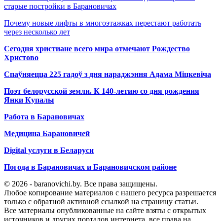
старые постройки в Барановичах
Почему новые лифты в многоэтажках перестают работать
через несколько лет
Сегодня христиане всего мира отмечают Рождество
Христово
Спаўняецца 225 гадоў з дня нараджэння Адама Міцкевіча
Поэт белорусской земли. К 140-летию со дня рождения
Янки Купалы
Работа в Барановичах
Медицина Барановичей
Digital услуги в Беларуси
Погода в Барановичах и Барановичском районе
© 2026 - baranovichi.by. Все права защищены.
Любое копирование материалов с нашего ресурса разрешается
только с обратной активной ссылкой на страницу статьи.
Все материалы опубликованные на сайте взяты с открытых
источников и других порталов интернета, все права на