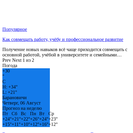
Популярное
Как совмещать работу, учёбу и профессиональное развитие
Получение новых навыков всё чаще приходится совмещать с
основной работой, учёбой в университете и семейными…
Prev
Next
1 из 2
Погода
+
30
°
C
H:
+
34°
L:
+
21°
Барановичи
Четверг, 06 Август
Прогноз на неделю
Пт
Сб
Вс
Пн
Вт
Ср
+
24°
+
21°
+
22°
+
26°
+
24°
+
23°
+
15°
+
11°
+
10°
+
12°
+
16°
+
12°