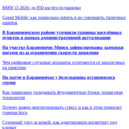
BMW i3 2026: до 850 км без подзарядки
Grand Mobile: как правильно начать и не совершить типичных
ошибок
В Барановичском районе уточнили границы населённых
пунктов в рамках административной актуализации
На участке Барановичи–Минск зафиксированы задержки
поездов из-за ограничения скорости движения
Чем цифровые слуховые аппараты отличаются от аналоговых
на практике
На матче в Барановичах у болельщицы остановилось
сердце
Как правильно укладывать фундаментные блоки: пошаговая
технология
Почему важно контролировать стресс и как в этом помогает
горячая йога
Сезонный уход за кожей: как адаптировать косметику под
климат