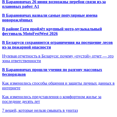
В Барановичах 26 июня возможны перебои связи из-за
плановых работ A1
В Барановичах назвали самые популярные имена
новорождённых
В районе Гати пройдёт крупный мото-музыкальный
фестиваль MotoFestWest 2026
В Беларуси сохраняются ограничения на посещение лесов
из-за пожарной опасности
Нулевая отчетность в Беларуси: почему «пустой» отчет — это
зона ответственности
В Барановичах прошли учения по разгону массовых
беспорядков
Как изменились способы общения и защиты личных данных в
интернете
Как изменились представления о комфортном жилье за
последние десять лет
7 вещей, которые нельзя смывать в унитаз