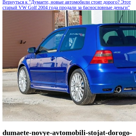
Вернуться к "Думаете, новые автомобили стоят дорого? Этот
старый VW Golf 2004 года продали за баснословные деньги"
dumaete-novye-avtomobili-stojat-dorogo-