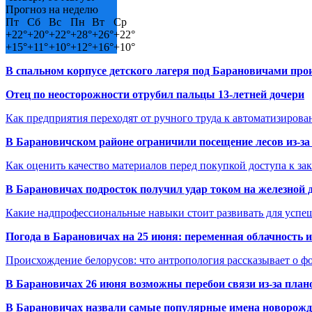
Прогноз на неделю
Пт
Сб
Вс
Пн
Вт
Ср
+
22°
+
20°
+
22°
+
28°
+
26°
+
22°
+
15°
+
11°
+
10°
+
12°
+
16°
+
10°
В спальном корпусе детского лагеря под Барановичами пр
Отец по неосторожности отрубил пальцы 13-летней дочери
Как предприятия переходят от ручного труда к автоматизиров
В Барановичском районе ограничили посещение лесов из-з
Как оценить качество материалов перед покупкой доступа к з
В Барановичах подросток получил удар током на железной 
Какие надпрофессиональные навыки стоит развивать для успе
Погода в Барановичах на 25 июня: переменная облачность 
Происхождение белорусов: что антропология рассказывает о 
В Барановичах 26 июня возможны перебои связи из-за план
В Барановичах назвали самые популярные имена новорож