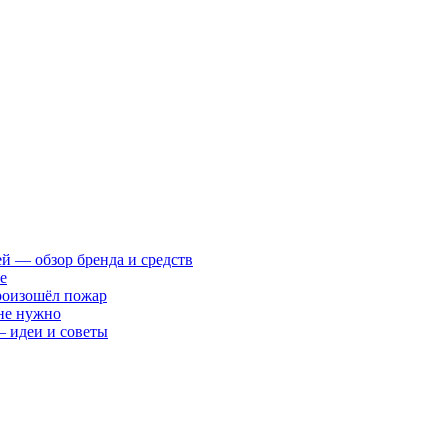
ей — обзор бренда и средств
е
произошёл пожар
 не нужно
— идеи и советы