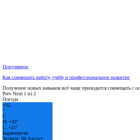
Популярное
Как совмещать работу, учёбу и профессиональное развитие
Получение новых навыков всё чаще приходится совмещать с о
Prev
Next
1 из 2
Погода
+
32
°
C
H:
+
33°
L:
+
21°
Барановичи
Четверг, 06 Август