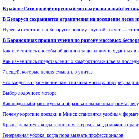
В районе Гати пройдёт крупный мото-музыкальный фестива
В Беларуси сохраняются ограничения на посещение лесов и
Нулевая отчетность в Беларуси: почему «пустой» отчет — это 
В Барановичах прошли учения по разгону массовых беспор
Как изменились способы общения и защиты личных данных в 
Как изменились представления о комфортном жилье за последни
7 вещей, которые нельзя смывать в унитаз
Что входит в оформление памятника на могилу: портрет, надпис
Выбор лодочного мотора
Как люди выбирают курсы и образовательные платформы для 
Почему короткие поездки в Минск становятся удобным формат
Крыша дала течь: когда звонить мастерам, а когда можно справ
Генеральная уборка: когда пора вызвать профессионалов