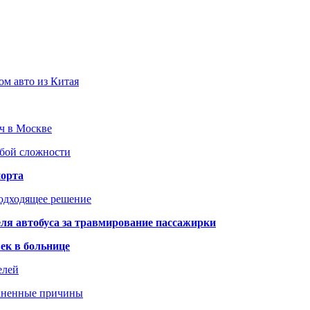
ом авто из Китая
юч в Москве
юбой сложности
порта
подходящее решение
ля автобуса за травмирование пассажирки
ек в больнице
елей
раненные причины