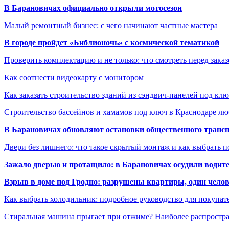
В Барановичах официально открыли мотосезон
Малый ремонтный бизнес: с чего начинают частные мастера
В городе пройдет «Библионочь» с космической тематикой
Проверить комплектацию и не только: что смотреть перед заказ
Как соотнести видеокарту с монитором
Как заказать строительство зданий из сэндвич-панелей под кл
Строительство бассейнов и хамамов под ключ в Краснодаре л
В Барановичах обновляют остановки общественного транс
Двери без лишнего: что такое скрытый монтаж и как выбрать 
Зажало дверью и протащило: в Барановичах осудили водите
Взрыв в доме под Гродно: разрушены квартиры, один челов
Как выбрать холодильник: подробное руководство для покупат
Стиральная машина прыгает при отжиме? Наиболее распрост