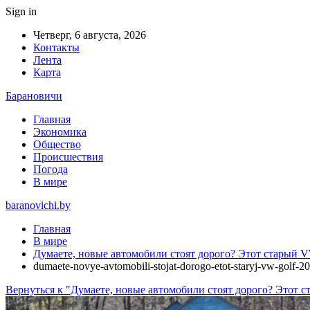
Sign in
Четверг, 6 августа, 2026
Контакты
Лента
Карта
Барановичи
Главная
Экономика
Общество
Происшествия
Погода
В мире
baranovichi.by
Главная
В мире
Думаете, новые автомобили стоят дорого? Этот старый V
dumaete-novye-avtomobili-stojat-dorogo-etot-staryj-vw-golf-
Вернуться к "Думаете, новые автомобили стоят дорого? Этот с