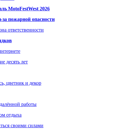
ль MotoFestWest 2026
з-за пожарной опасности
зона ответственности
ядков
интернете
е десять лет
ь, цветник и декор
удалённой работы
ом отдыха
иться своими силами