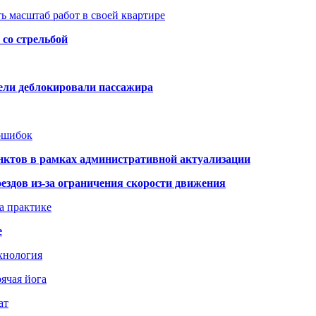
ь масштаб работ в своей квартире
со стрельбой
тели деблокировали пассажира
 ошибок
нктов в рамках административной актуализации
здов из-за ограничения скорости движения
а практике
е
хнология
ячая йога
ат