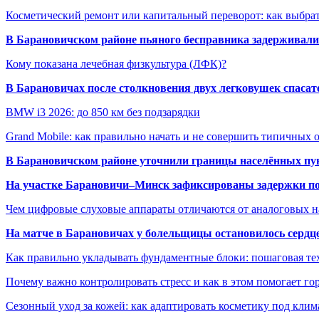
Косметический ремонт или капитальный переворот: как выбрат
В Барановичском районе пьяного бесправника задерживали 
Кому показана лечебная физкультура (ЛФК)?
В Барановичах после столкновения двух легковушек спаса
BMW i3 2026: до 850 км без подзарядки
Grand Mobile: как правильно начать и не совершить типичных
В Барановичском районе уточнили границы населённых пу
На участке Барановичи–Минск зафиксированы задержки пое
Чем цифровые слуховые аппараты отличаются от аналоговых н
На матче в Барановичах у болельщицы остановилось сердц
Как правильно укладывать фундаментные блоки: пошаговая те
Почему важно контролировать стресс и как в этом помогает гор
Сезонный уход за кожей: как адаптировать косметику под клим