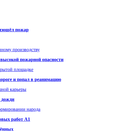
оизошёл пожар
анному производству
а высокой пожарной опасности
акрытой площадке
дороге и попал в реанимацию
шной карьеры
и дожди
формировании народа
овых работ A1
дённых