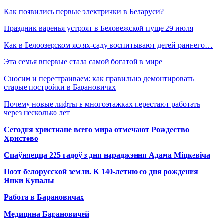
Как появились первые электрички в Беларуси?
Праздник варенья устроят в Беловежской пуще 29 июля
Как в Белоозерском яслях-саду воспитывают детей раннего…
Эта семья впервые стала самой богатой в мире
Сносим и перестраиваем: как правильно демонтировать
старые постройки в Барановичах
Почему новые лифты в многоэтажках перестают работать
через несколько лет
Сегодня христиане всего мира отмечают Рождество
Христово
Спаўняецца 225 гадоў з дня нараджэння Адама Міцкевіча
Поэт белорусской земли. К 140-летию со дня рождения
Янки Купалы
Работа в Барановичах
Медицина Барановичей