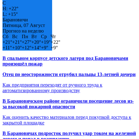
C
H:
+
22°
L:
+
15°
Барановичи
Пятница, 07 Август
Прогноз на неделю
Сб
Вс
Пн
Вт
Ср
Чт
+
21°
+
21°
+
27°
+
20°
+
19°
+
22°
+
11°
+
10°
+
12°
+
14°
+
9°
+
9°
В спальном корпусе детского лагеря под Барановичами
произошёл пожар
Отец по неосторожности отрубил пальцы 13-летней дочери
Как предприятия переходят от ручного труда к
автоматизированному производству
В Барановичском районе ограничили посещение лесов из-
за высокой пожарной опасности
Как оценить качество материалов перед покупкой доступа к
закрытой площадке
В Барановичах подросток получил удар током на железной
дороге и попал в реанимацию