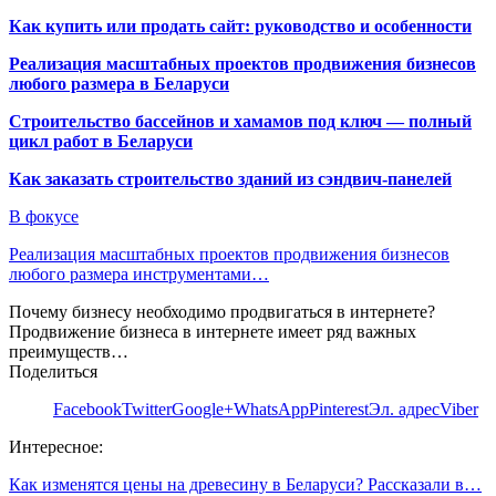
Как купить или продать сайт: руководство и особенности
Реализация масштабных проектов продвижения бизнесов
любого размера в Беларуси
Строительство бассейнов и хамамов под ключ — полный
цикл работ в Беларуси
Как заказать строительство зданий из сэндвич-панелей
В фокусе
Реализация масштабных проектов продвижения бизнесов
любого размера инструментами…
Почему бизнесу необходимо продвигаться в интернете?
Продвижение бизнеса в интернете имеет ряд важных
преимуществ…
Поделиться
Facebook
Twitter
Google+
WhatsApp
Pinterest
Эл. адрес
Viber
Интересное:
Как изменятся цены на древесину в Беларуси? Рассказали в…