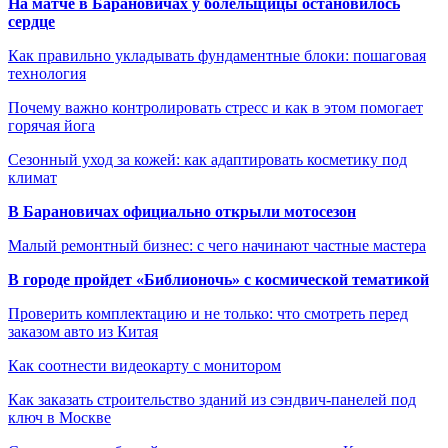
На матче в Барановичах у болельщицы остановилось
сердце
Как правильно укладывать фундаментные блоки: пошаговая
технология
Почему важно контролировать стресс и как в этом помогает
горячая йога
Сезонный уход за кожей: как адаптировать косметику под
климат
В Барановичах официально открыли мотосезон
Малый ремонтный бизнес: с чего начинают частные мастера
В городе пройдет «Библионочь» с космической тематикой
Проверить комплектацию и не только: что смотреть перед
заказом авто из Китая
Как соотнести видеокарту с монитором
Как заказать строительство зданий из сэндвич-панелей под
ключ в Москве