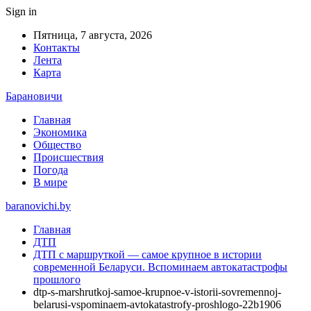
Sign in
Пятница, 7 августа, 2026
Контакты
Лента
Карта
Барановичи
Главная
Экономика
Общество
Происшествия
Погода
В мире
baranovichi.by
Главная
ДТП
ДТП с маршруткой — самое крупное в истории
современной Беларуси. Вспоминаем автокатастрофы
прошлого
dtp-s-marshrutkoj-samoe-krupnoe-v-istorii-sovremennoj-
belarusi-vspominaem-avtokatastrofy-proshlogo-22b1906