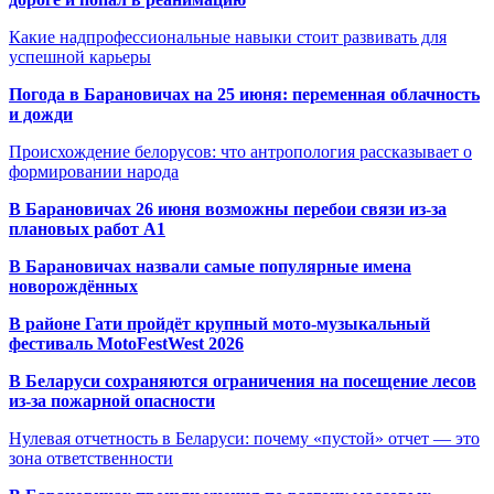
Какие надпрофессиональные навыки стоит развивать для
успешной карьеры
Погода в Барановичах на 25 июня: переменная облачность
и дожди
Происхождение белорусов: что антропология рассказывает о
формировании народа
В Барановичах 26 июня возможны перебои связи из-за
плановых работ A1
В Барановичах назвали самые популярные имена
новорождённых
В районе Гати пройдёт крупный мото-музыкальный
фестиваль MotoFestWest 2026
В Беларуси сохраняются ограничения на посещение лесов
из-за пожарной опасности
Нулевая отчетность в Беларуси: почему «пустой» отчет — это
зона ответственности