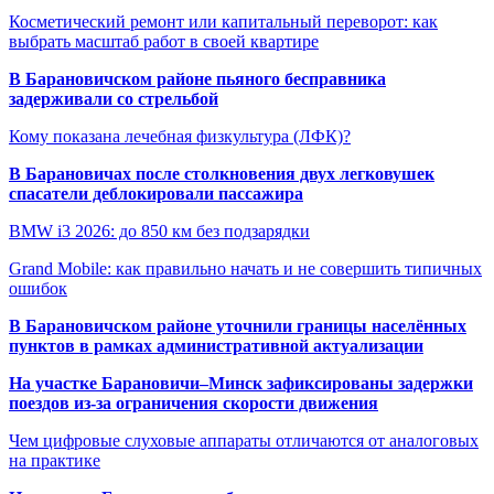
Косметический ремонт или капитальный переворот: как
выбрать масштаб работ в своей квартире
В Барановичском районе пьяного бесправника
задерживали со стрельбой
Кому показана лечебная физкультура (ЛФК)?
В Барановичах после столкновения двух легковушек
спасатели деблокировали пассажира
BMW i3 2026: до 850 км без подзарядки
Grand Mobile: как правильно начать и не совершить типичных
ошибок
В Барановичском районе уточнили границы населённых
пунктов в рамках административной актуализации
На участке Барановичи–Минск зафиксированы задержки
поездов из-за ограничения скорости движения
Чем цифровые слуховые аппараты отличаются от аналоговых
на практике