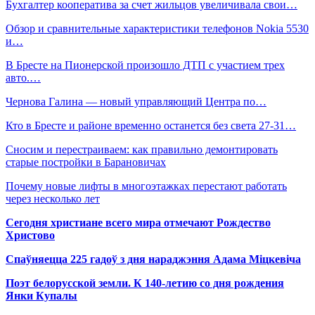
Бухгалтер кооператива за счет жильцов увеличивала свои…
Обзор и сравнительные характеристики телефонов Nokia 5530
и…
В Бресте на Пионерской произошло ДТП с участием трех
авто.…
Чернова Галина — новый управляющий Центра по…
Кто в Бресте и районе временно останется без света 27-31…
Сносим и перестраиваем: как правильно демонтировать
старые постройки в Барановичах
Почему новые лифты в многоэтажках перестают работать
через несколько лет
Сегодня христиане всего мира отмечают Рождество
Христово
Спаўняецца 225 гадоў з дня нараджэння Адама Міцкевіча
Поэт белорусской земли. К 140-летию со дня рождения
Янки Купалы