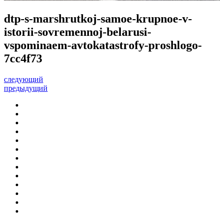
dtp-s-marshrutkoj-samoe-krupnoe-v-
istorii-sovremennoj-belarusi-
vspominaem-avtokatastrofy-proshlogo-
7cc4f73
следующий
предыдущий