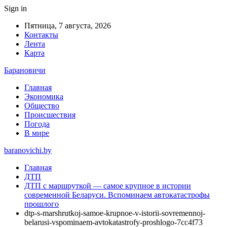
Sign in
Пятница, 7 августа, 2026
Контакты
Лента
Карта
Барановичи
Главная
Экономика
Общество
Происшествия
Погода
В мире
baranovichi.by
Главная
ДТП
ДТП с маршруткой — самое крупное в истории
современной Беларуси. Вспоминаем автокатастрофы
прошлого
dtp-s-marshrutkoj-samoe-krupnoe-v-istorii-sovremennoj-
belarusi-vspominaem-avtokatastrofy-proshlogo-7cc4f73