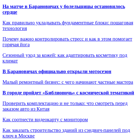
На матче в Барановичах у болельщицы остановилось
сердце
Как правильно укладывать фундаментные блоки: пошаговая
технология
Почему важно контролировать стресс и как в этом помогает
горячая йога
Сезонный уход за кожей: как адаптировать косметику под
климат
В Барановичах официально открыли мотосезон
Малый ремонтный бизнес: с чего начинают частные мастера
В городе пройдет «Библионочь» с космической тематикой
Проверить комплектацию и не только: что смотреть перед
заказом авто из Китая
Как соотнести видеокарту с монитором
Как заказать строительство зданий из сэндвич-панелей под
ключ в Москве