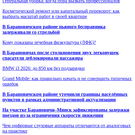
Генеральная уборка: когда пора вызвать профессионалов
Косметический ремонт или капитальный переворот: как
выбрать масштаб работ в своей квартире
В Барановичском районе пьяного бесправника
задерживали со стрельбой
Кому показана лечебная физкультура (ЛФК)?
В Барановичах после столкновения двух легковушек
спасатели деблокировали пассажира
BMW i3 2026: до 850 км без подзарядки
Grand Mobile: как правильно начать и не совершить типичных
ошибок
В Барановичском районе уточнили границы населённых
пунктов в рамках административной актуализации
На участке Барановичи–Минск зафиксированы задержки
поездов из-за ограничения скорости движения
Чем цифровые слуховые аппараты отличаются от аналоговых
на практике