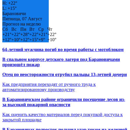
H:
+
22°
L:
+
15°
Барановичи
Пятница, 07 Август
Прогноз на неделю
Сб
Вс
Пн
Вт
Ср
Чт
+
21°
+
22°
+
28°
+
22°
+
21°
+
22°
+
12°
+
10°
+
12°
+
15°
+
9°
+
10°
64-летний мужчина погиб во время работы с мотоблоком
В спальном корпусе детского лагеря под Барановичами
произошёл пожар
Отец по неосторожности отрубил пальцы 13-летней дочери
Как предприятия переходят от ручного труда к
автоматизированному производству
В Барановичском районе ограничили посещение лесов из-
за высокой пожарной опасности
Как оценить качество материалов перед покупкой доступа к
закрытой площадке
В Барановичах подросток получил удар током на железной