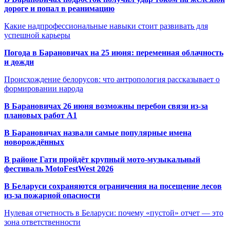
дороге и попал в реанимацию
Какие надпрофессиональные навыки стоит развивать для
успешной карьеры
Погода в Барановичах на 25 июня: переменная облачность
и дожди
Происхождение белорусов: что антропология рассказывает о
формировании народа
В Барановичах 26 июня возможны перебои связи из-за
плановых работ A1
В Барановичах назвали самые популярные имена
новорождённых
В районе Гати пройдёт крупный мото-музыкальный
фестиваль MotoFestWest 2026
В Беларуси сохраняются ограничения на посещение лесов
из-за пожарной опасности
Нулевая отчетность в Беларуси: почему «пустой» отчет — это
зона ответственности