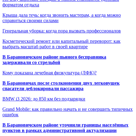
форматом отдыха
Крыша дала течь: когда звонить мастерам, а когда можно
справиться своими силами
Генеральная уборка: когда пора вызвать профессионалов
Косметический ремонт или капитальный переворот: как
выбрать масштаб работ в своей квартире
В Барановичском районе пьяного бесправника
задерживали со стрельбой
Кому показана лечебная физкультура (ЛФК)?
В Барановичах после столкновения двух легковушек
спасатели деблокировали пассажира
BMW i3 2026: до 850 км без подзарядки
Grand Mobile: как правильно начать и не совершить типичных
ошибок
В Барановичском районе уточнили границы населённых
пунктов в рамках административной актуализации