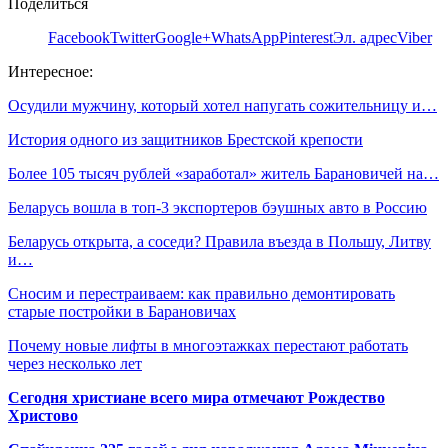
Поделиться
Facebook
Twitter
Google+
WhatsApp
Pinterest
Эл. адрес
Viber
Интересное:
Осудили мужчину, который хотел напугать сожительницу и…
История одного из защитников Брестской крепости
Более 105 тысяч рублей «заработал» житель Барановичей на…
Беларусь вошла в топ-3 экспортеров бэушных авто в Россию
Беларусь открыта, а соседи? Правила въезда в Польшу, Литву
и…
Сносим и перестраиваем: как правильно демонтировать
старые постройки в Барановичах
Почему новые лифты в многоэтажках перестают работать
через несколько лет
Сегодня христиане всего мира отмечают Рождество
Христово