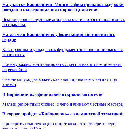
На участке Барановичи–Минск зафиксированы задержки
поездов из-за ограничения скорости движения
Чем цифровые слуховые аппараты отличаются от аналоговых
на практике
На матче в Барановичах у болельщицы остановилось
сердце
Как правильно укладывать фундаментные блоки: пошаговая
технология
Почему важно контролировать стресс и как в этом помогает
горячая йога
Сезонный уход за кожей: как адаптировать косметику под
климат
В Барановичах официально открыли мотосезон
Малый ремонтный бизнес: с чего начинают частные мастера
В городе пройдет «Библионочь» с космической тематикой
Проверить комплектацию и не только: что смотреть перед
заказом авто из Китая