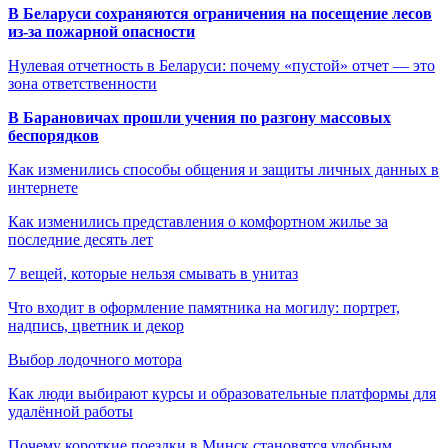
В Беларуси сохраняются ограничения на посещение лесов
из-за пожарной опасности
Нулевая отчетность в Беларуси: почему «пустой» отчет — это
зона ответственности
В Барановичах прошли учения по разгону массовых
беспорядков
Как изменились способы общения и защиты личных данных в
интернете
Как изменились представления о комфортном жилье за
последние десять лет
7 вещей, которые нельзя смывать в унитаз
Что входит в оформление памятника на могилу: портрет,
надпись, цветник и декор
Выбор лодочного мотора
Как люди выбирают курсы и образовательные платформы для
удалённой работы
Почему короткие поездки в Минск становятся удобным