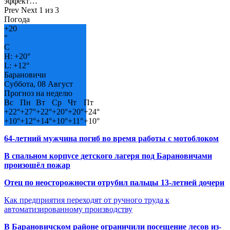
эффект…
Prev
Next
1 из 3
Погода
+
20
°
C
H:
+
20°
L:
+
12°
Барановичи
Суббота, 08 Август
Прогноз на неделю
Вс
Пн
Вт
Ср
Чт
Пт
+
22°
+
27°
+
22°
+
20°
+
20°
+
24°
+
10°
+
12°
+
14°
+
10°
+
11°
+
10°
64-летний мужчина погиб во время работы с мотоблоком
В спальном корпусе детского лагеря под Барановичами
произошёл пожар
Отец по неосторожности отрубил пальцы 13-летней дочери
Как предприятия переходят от ручного труда к
автоматизированному производству
В Барановичском районе ограничили посещение лесов из-