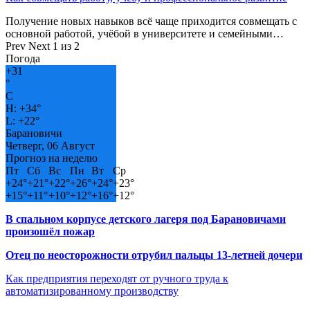
Получение новых навыков всё чаще приходится совмещать с
основной работой, учёбой в университете и семейными…
Prev
Next
1 из 2
Погода
+
31
°
C
H:
+
34°
L:
+
22°
Барановичи
Четверг, 06 Август
Прогноз на неделю
Пт
Сб
Вс
Пн
Вт
Ср
+
24°
+
21°
+
22°
+
26°
+
24°
+
23°
+
15°
+
11°
+
10°
+
12°
+
16°
+
12°
В спальном корпусе детского лагеря под Барановичами
произошёл пожар
Отец по неосторожности отрубил пальцы 13-летней дочери
Как предприятия переходят от ручного труда к
автоматизированному производству