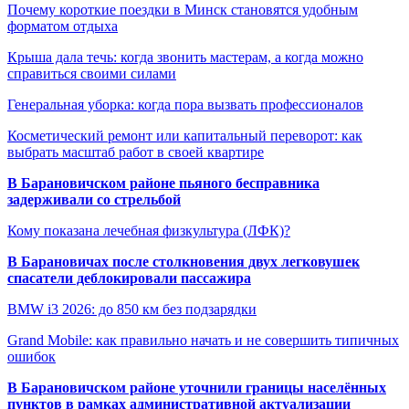
Почему короткие поездки в Минск становятся удобным
форматом отдыха
Крыша дала течь: когда звонить мастерам, а когда можно
справиться своими силами
Генеральная уборка: когда пора вызвать профессионалов
Косметический ремонт или капитальный переворот: как
выбрать масштаб работ в своей квартире
В Барановичском районе пьяного бесправника
задерживали со стрельбой
Кому показана лечебная физкультура (ЛФК)?
В Барановичах после столкновения двух легковушек
спасатели деблокировали пассажира
BMW i3 2026: до 850 км без подзарядки
Grand Mobile: как правильно начать и не совершить типичных
ошибок
В Барановичском районе уточнили границы населённых
пунктов в рамках административной актуализации