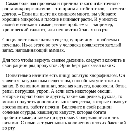
– Самая большая проблема и причина такого избыточного
роста микроорганизмов – это прием антибиотиков, – отметил
доктор. – Если вы пьете их слишком много, вы убиваете
хорошие микробы, а плохие начинают расти. И у многих
людей возникают самые разные проблемы – например,
хронический галитоз, или неприятный запах изо рта.
Специалист также назвал еще одну причину – проблемы с
печенью. Из-за этого во рту у человека появляется затхлый
запах, напоминающий аммиак.
Для того чтобы вернуть свежее дыхание, следует включить в
свой рацион ряд продуктов. Эрик Берг рассказал каких:
– Обязательно начните есть пищу, богатую хлорофиллом. Он
является натуральным веществом, способным уничтожить
запах. В основном шпинат, зеленая капуста, водоросли, ботва
репы, петрушка, укроп. А если есть некоторые овощи,
которые горчат больше других, такие как редька, рукола, то
можно получить дополнительные вещества, которые помогут
восстановить работу печени. Включите в свой рацион
соленые огурцы, квашеную капусту, которая богата
пробиотиками, а также цитрусовые. Содержащийся в них
витамин C помогает уменьшить количество плохих бактерий
во рту.