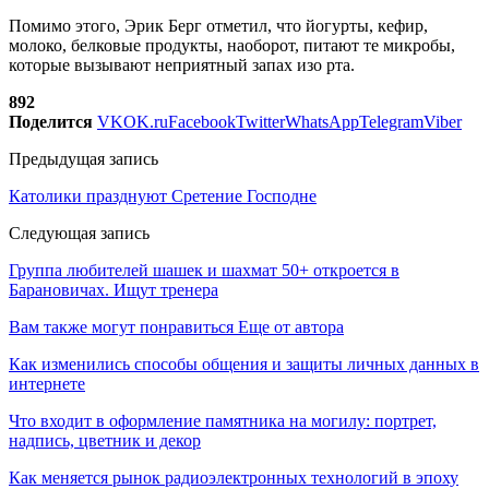
Помимо этого, Эрик Берг отметил, что йогурты, кефир,
молоко, белковые продукты, наоборот, питают те микробы,
которые вызывают неприятный запах изо рта.
892
Поделится
VK
OK.ru
Facebook
Twitter
WhatsApp
Telegram
Viber
Предыдущая запись
Католики празднуют Сретение Господне
Следующая запись
Группа любителей шашек и шахмат 50+ откроется в
Барановичах. Ищут тренера
Вам также могут понравиться
Еще от автора
Как изменились способы общения и защиты личных данных в
интернете
Что входит в оформление памятника на могилу: портрет,
надпись, цветник и декор
Как меняется рынок радиоэлектронных технологий в эпоху