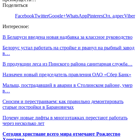
Поделиться
Facebook
Twitter
Google+
WhatsApp
Pinterest
Эл. адрес
Viber
Интересное:
В Беларуси введена новая надбавка за классное руководство
Белорус устал работать на стройке и рванул на рыбный завод
в…
В продукции леса из Пинского района санитарная служба…
Назначен новый председатель правления ОАО «Сбер Банк»
Малыш, пострадавший в аварии в Столинском районе, умер
в…
Сносим и перестраиваем: как правильно демонтировать
старые постройки в Барановичах
Почему новые лифты в многоэтажках перестают работать
через несколько лет
Сегодня христиане всего мира отмечают Рождество
Христово