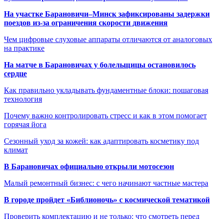
На участке Барановичи–Минск зафиксированы задержки
поездов из-за ограничения скорости движения
Чем цифровые слуховые аппараты отличаются от аналоговых
на практике
На матче в Барановичах у болельщицы остановилось
сердце
Как правильно укладывать фундаментные блоки: пошаговая
технология
Почему важно контролировать стресс и как в этом помогает
горячая йога
Сезонный уход за кожей: как адаптировать косметику под
климат
В Барановичах официально открыли мотосезон
Малый ремонтный бизнес: с чего начинают частные мастера
В городе пройдет «Библионочь» с космической тематикой
Проверить комплектацию и не только: что смотреть перед