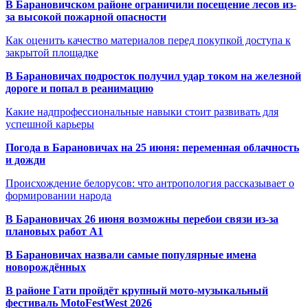
В Барановичском районе ограничили посещение лесов из-
за высокой пожарной опасности
Как оценить качество материалов перед покупкой доступа к
закрытой площадке
В Барановичах подросток получил удар током на железной
дороге и попал в реанимацию
Какие надпрофессиональные навыки стоит развивать для
успешной карьеры
Погода в Барановичах на 25 июня: переменная облачность
и дожди
Происхождение белорусов: что антропология рассказывает о
формировании народа
В Барановичах 26 июня возможны перебои связи из-за
плановых работ A1
В Барановичах назвали самые популярные имена
новорождённых
В районе Гати пройдёт крупный мото-музыкальный
фестиваль MotoFestWest 2026