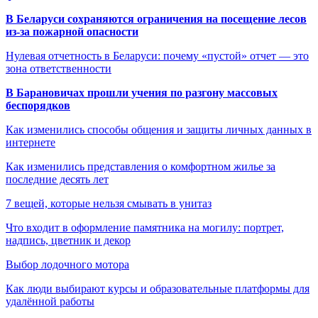
В Беларуси сохраняются ограничения на посещение лесов
из-за пожарной опасности
Нулевая отчетность в Беларуси: почему «пустой» отчет — это
зона ответственности
В Барановичах прошли учения по разгону массовых
беспорядков
Как изменились способы общения и защиты личных данных в
интернете
Как изменились представления о комфортном жилье за
последние десять лет
7 вещей, которые нельзя смывать в унитаз
Что входит в оформление памятника на могилу: портрет,
надпись, цветник и декор
Выбор лодочного мотора
Как люди выбирают курсы и образовательные платформы для
удалённой работы