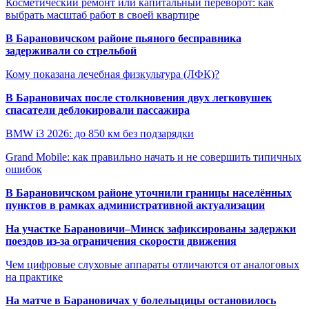
Косметический ремонт или капитальный переворот: как
выбрать масштаб работ в своей квартире
В Барановичском районе пьяного бесправника
задерживали со стрельбой
Кому показана лечебная физкультура (ЛФК)?
В Барановичах после столкновения двух легковушек
спасатели деблокировали пассажира
BMW i3 2026: до 850 км без подзарядки
Grand Mobile: как правильно начать и не совершить типичных
ошибок
В Барановичском районе уточнили границы населённых
пунктов в рамках административной актуализации
На участке Барановичи–Минск зафиксированы задержки
поездов из-за ограничения скорости движения
Чем цифровые слуховые аппараты отличаются от аналоговых
на практике
На матче в Барановичах у болельщицы остановилось