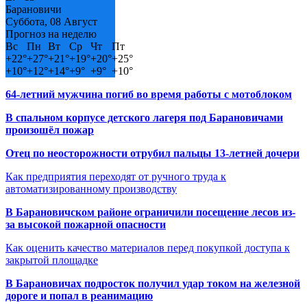
Барановичи
Суббота, 08 Август
Прогноз на неделю
Вс
Пн
Вт
Ср
Чт
Пт
+
22°
+
27°
+
21°
+
19°
+
20°
+
25°
+
10°
+
12°
+
14°
+
9°
+
9°
+
10°
64-летний мужчина погиб во время работы с мотоблоком
В спальном корпусе детского лагеря под Барановичами
произошёл пожар
Отец по неосторожности отрубил пальцы 13-летней дочери
Как предприятия переходят от ручного труда к
автоматизированному производству
В Барановичском районе ограничили посещение лесов из-
за высокой пожарной опасности
Как оценить качество материалов перед покупкой доступа к
закрытой площадке
В Барановичах подросток получил удар током на железной
дороге и попал в реанимацию