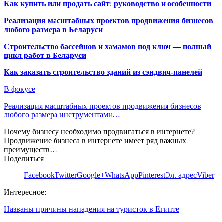
Как купить или продать сайт: руководство и особенности
Реализация масштабных проектов продвижения бизнесов
любого размера в Беларуси
Строительство бассейнов и хамамов под ключ — полный
цикл работ в Беларуси
Как заказать строительство зданий из сэндвич-панелей
В фокусе
Реализация масштабных проектов продвижения бизнесов
любого размера инструментами…
Почему бизнесу необходимо продвигаться в интернете?
Продвижение бизнеса в интернете имеет ряд важных
преимуществ…
Поделиться
Facebook
Twitter
Google+
WhatsApp
Pinterest
Эл. адрес
Viber
Интересное:
Названы причины нападения на туристок в Египте