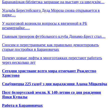
Баранавіцкая бібліятэка запрашае на выставу са шведскім…
Усадьба Берестейского Деда Мороза снова открывается в
парке…
У налоговой возникли вопросы к ввезенной в РБ
незамерзайке.…
Главным тренером футбольного клуба Динамо-Брест стал…
Сносим и перестраиваем: как правильно демонтировать
старые постройки в Барановичах
Почему новые лифты в многоэтажках перестают работать
через несколько лет
Сегодня христиане всего мира отмечают Рождество
Христово
Спаўняецца 225 гадоў з дня нараджэння Адама Міцкевіча
Поэт белорусской земли. К 140-летию со дня рождения
Янки Купалы
Работа в Барановичах