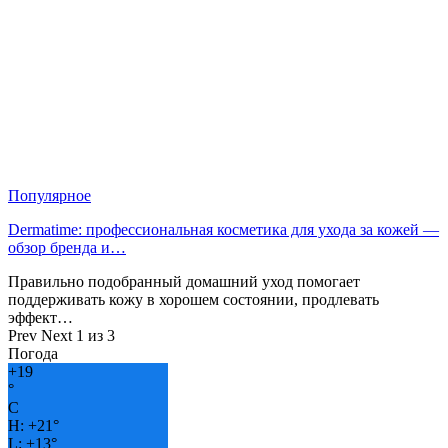
Популярное
Dermatime: профессиональная косметика для ухода за кожей —
обзор бренда и…
Правильно подобранный домашний уход помогает
поддерживать кожу в хорошем состоянии, продлевать
эффект…
Prev
Next
1 из 3
Погода
+
19
°
C
H:
+
21°
L:
+
13°