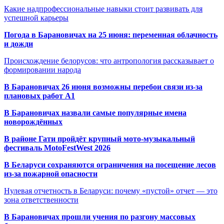
Какие надпрофессиональные навыки стоит развивать для
успешной карьеры
Погода в Барановичах на 25 июня: переменная облачность
и дожди
Происхождение белорусов: что антропология рассказывает о
формировании народа
В Барановичах 26 июня возможны перебои связи из-за
плановых работ A1
В Барановичах назвали самые популярные имена
новорождённых
В районе Гати пройдёт крупный мото-музыкальный
фестиваль MotoFestWest 2026
В Беларуси сохраняются ограничения на посещение лесов
из-за пожарной опасности
Нулевая отчетность в Беларуси: почему «пустой» отчет — это
зона ответственности
В Барановичах прошли учения по разгону массовых