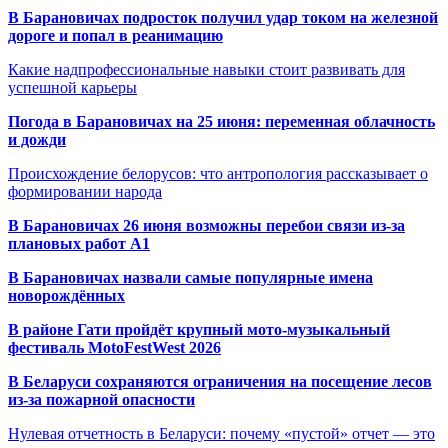
В Барановичах подросток получил удар током на железной
дороге и попал в реанимацию
Какие надпрофессиональные навыки стоит развивать для
успешной карьеры
Погода в Барановичах на 25 июня: переменная облачность
и дожди
Происхождение белорусов: что антропология рассказывает о
формировании народа
В Барановичах 26 июня возможны перебои связи из-за
плановых работ A1
В Барановичах назвали самые популярные имена
новорождённых
В районе Гати пройдёт крупный мото-музыкальный
фестиваль MotoFestWest 2026
В Беларуси сохраняются ограничения на посещение лесов
из-за пожарной опасности
Нулевая отчетность в Беларуси: почему «пустой» отчет — это