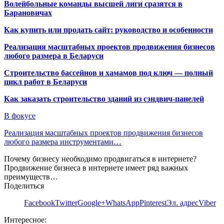
Волейбольные команды высшей лиги сразятся в
Барановичах
Как купить или продать сайт: руководство и особенности
Реализация масштабных проектов продвижения бизнесов
любого размера в Беларуси
Строительство бассейнов и хамамов под ключ — полный
цикл работ в Беларуси
Как заказать строительство зданий из сэндвич-панелей
В фокусе
Реализация масштабных проектов продвижения бизнесов
любого размера инструментами…
Почему бизнесу необходимо продвигаться в интернете?
Продвижение бизнеса в интернете имеет ряд важных
преимуществ…
Поделиться
Facebook
Twitter
Google+
WhatsApp
Pinterest
Эл. адрес
Viber
Интересное: