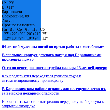
H:
+
23°
L:
+
11°
Барановичи
Воскресенье, 09
Август
Прогноз на неделю
Пн
Вт
Ср
Чт
Пт
Сб
+
27°
+
22°
+
20°
+
20°
+
21°
+
25°
+
12°
+
13°
+
9°
+
10°
+
9°
+
12°
64-летний мужчина погиб во время работы с мотоблоком
В спальном корпусе детского лагеря под Барановичами
произошёл пожар
Отец по неосторожности отрубил пальцы 13-летней дочери
Как предприятия переходят от ручного труда к
автоматизированному производству
В Барановичском районе ограничили посещение лесов из-
за высокой пожарной опасности
Как оценить качество материалов перед покупкой доступа к
закрытой площадке