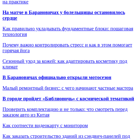
на практике
На матче в Барановичах у болельщицы остановилось
сердце
Как правильно укладывать фундаментные блоки: пошаговая
технология
Почему важно контролировать стресс и как в этом помогает
горячая йога
Сезонный уход за кожей: как адаптировать косметику под
климат
В Барановичах официально открыли мотосезон
Малый ремонтный бизнес: с чего начинают частные мастера
В городе пройдет «Библионочь» с космической тематикой
Проверить комплектацию и не только: что смотреть перед
заказом авто из Китая
Как соотнести видеокарту с монитором
Как заказать строительство зданий из сэндвич-панелей под