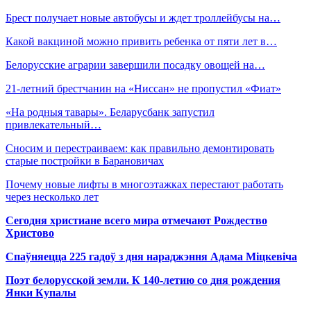
Брест получает новые автобусы и ждет троллейбусы на…
Какой вакциной можно привить ребенка от пяти лет в…
Белорусские аграрии завершили посадку овощей на…
21-летний брестчанин на «Ниссан» не пропустил «Фиат»
«На родныя тавары». Беларусбанк запустил
привлекательный…
Сносим и перестраиваем: как правильно демонтировать
старые постройки в Барановичах
Почему новые лифты в многоэтажках перестают работать
через несколько лет
Сегодня христиане всего мира отмечают Рождество
Христово
Спаўняецца 225 гадоў з дня нараджэння Адама Міцкевіча
Поэт белорусской земли. К 140-летию со дня рождения
Янки Купалы