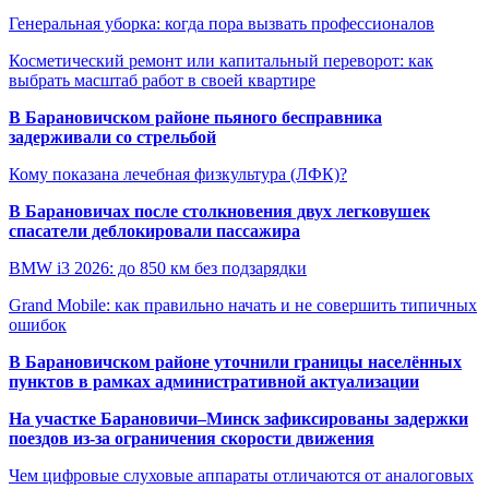
Генеральная уборка: когда пора вызвать профессионалов
Косметический ремонт или капитальный переворот: как
выбрать масштаб работ в своей квартире
В Барановичском районе пьяного бесправника
задерживали со стрельбой
Кому показана лечебная физкультура (ЛФК)?
В Барановичах после столкновения двух легковушек
спасатели деблокировали пассажира
BMW i3 2026: до 850 км без подзарядки
Grand Mobile: как правильно начать и не совершить типичных
ошибок
В Барановичском районе уточнили границы населённых
пунктов в рамках административной актуализации
На участке Барановичи–Минск зафиксированы задержки
поездов из-за ограничения скорости движения
Чем цифровые слуховые аппараты отличаются от аналоговых