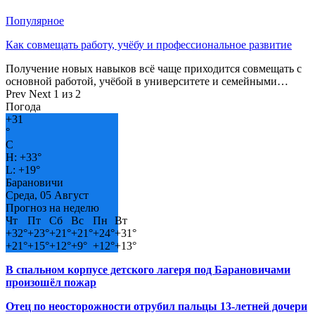
Популярное
Как совмещать работу, учёбу и профессиональное развитие
Получение новых навыков всё чаще приходится совмещать с
основной работой, учёбой в университете и семейными…
Prev
Next
1 из 2
Погода
+
31
°
C
H:
+
33°
L:
+
19°
Барановичи
Среда, 05 Август
Прогноз на неделю
Чт
Пт
Сб
Вс
Пн
Вт
+
32°
+
23°
+
21°
+
21°
+
24°
+
31°
+
21°
+
15°
+
12°
+
9°
+
12°
+
13°
В спальном корпусе детского лагеря под Барановичами
произошёл пожар
Отец по неосторожности отрубил пальцы 13-летней дочери