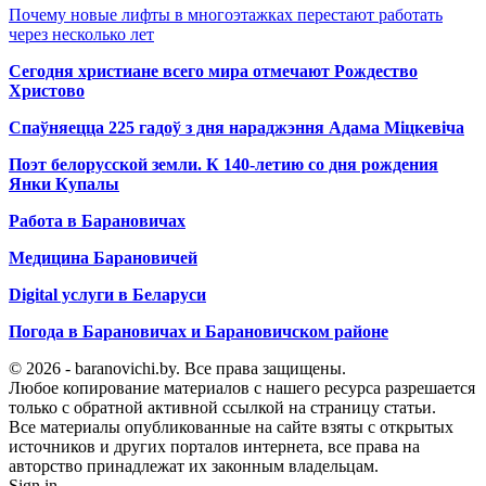
Почему новые лифты в многоэтажках перестают работать
через несколько лет
Сегодня христиане всего мира отмечают Рождество
Христово
Спаўняецца 225 гадоў з дня нараджэння Адама Міцкевіча
Поэт белорусской земли. К 140-летию со дня рождения
Янки Купалы
Работа в Барановичах
Медицина Барановичей
Digital услуги в Беларуси
Погода в Барановичах и Барановичском районе
© 2026 - baranovichi.by. Все права защищены.
Любое копирование материалов с нашего ресурса разрешается
только с обратной активной ссылкой на страницу статьи.
Все материалы опубликованные на сайте взяты с открытых
источников и других порталов интернета, все права на
авторство принадлежат их законным владельцам.
Sign in