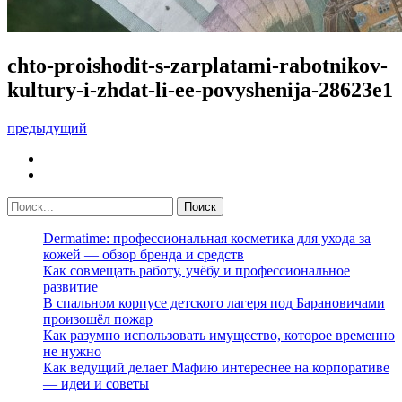
chto-proishodit-s-zarplatami-rabotnikov-
kultury-i-zhdat-li-ee-povyshenija-28623e1
предыдущий
Dermatime: профессиональная косметика для ухода за
кожей — обзор бренда и средств
Как совмещать работу, учёбу и профессиональное
развитие
В спальном корпусе детского лагеря под Барановичами
произошёл пожар
Как разумно использовать имущество, которое временно
не нужно
Как ведущий делает Мафию интереснее на корпоративе
— идеи и советы