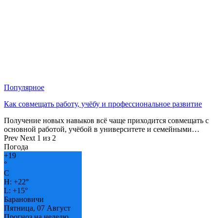
Популярное
Как совмещать работу, учёбу и профессиональное развитие
Получение новых навыков всё чаще приходится совмещать с
основной работой, учёбой в университете и семейными…
Prev
Next
1 из 2
Погода
+
19
°
C
H:
+
22°
L:
+
15°
Барановичи
Пятница, 07 Август
Прогноз на неделю