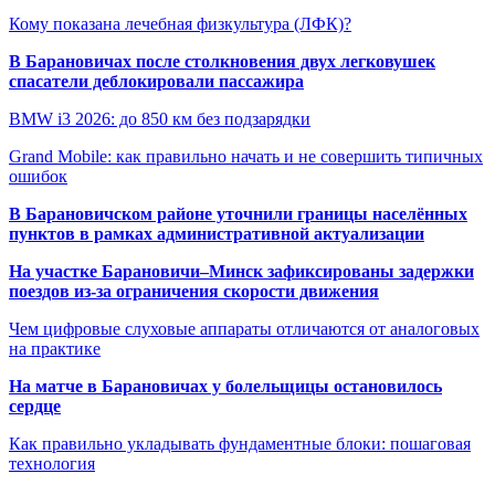
Кому показана лечебная физкультура (ЛФК)?
В Барановичах после столкновения двух легковушек
спасатели деблокировали пассажира
BMW i3 2026: до 850 км без подзарядки
Grand Mobile: как правильно начать и не совершить типичных
ошибок
В Барановичском районе уточнили границы населённых
пунктов в рамках административной актуализации
На участке Барановичи–Минск зафиксированы задержки
поездов из-за ограничения скорости движения
Чем цифровые слуховые аппараты отличаются от аналоговых
на практике
На матче в Барановичах у болельщицы остановилось
сердце
Как правильно укладывать фундаментные блоки: пошаговая
технология