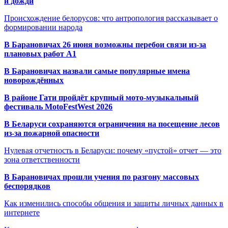
и дожди
Происхождение белорусов: что антропология рассказывает о
формировании народа
В Барановичах 26 июня возможны перебои связи из-за
плановых работ A1
В Барановичах назвали самые популярные имена
новорождённых
В районе Гати пройдёт крупный мото-музыкальный
фестиваль MotoFestWest 2026
В Беларуси сохраняются ограничения на посещение лесов
из-за пожарной опасности
Нулевая отчетность в Беларуси: почему «пустой» отчет — это
зона ответственности
В Барановичах прошли учения по разгону массовых
беспорядков
Как изменились способы общения и защиты личных данных в
интернете