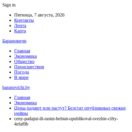
Sign in
Пятница, 7 августа, 2026
Контакты
Лента
Карта
Барановичи
Главная
Экономика
Общество
Происшествия
Погода
В мире
baranovichi.by
Главная
Экономика
Цены падают или растут? Белстат опубликовал свежие
цифры
ceny-padajut-ili-rastut-belstat-opublikoval-svezhie-cifry-
4efaf0b