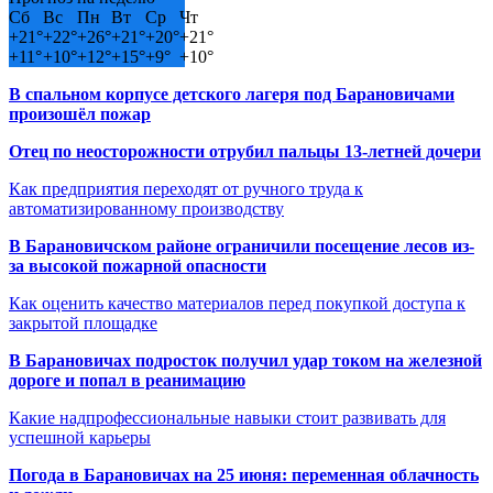
Сб
Вс
Пн
Вт
Ср
Чт
+
21°
+
22°
+
26°
+
21°
+
20°
+
21°
+
11°
+
10°
+
12°
+
15°
+
9°
+
10°
В спальном корпусе детского лагеря под Барановичами
произошёл пожар
Отец по неосторожности отрубил пальцы 13-летней дочери
Как предприятия переходят от ручного труда к
автоматизированному производству
В Барановичском районе ограничили посещение лесов из-
за высокой пожарной опасности
Как оценить качество материалов перед покупкой доступа к
закрытой площадке
В Барановичах подросток получил удар током на железной
дороге и попал в реанимацию
Какие надпрофессиональные навыки стоит развивать для
успешной карьеры
Погода в Барановичах на 25 июня: переменная облачность