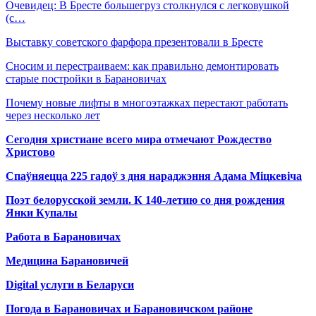
Очевидец: В Бресте большегруз столкнулся с легковушкой
(с…
Выставку советского фарфора презентовали в Бресте
Сносим и перестраиваем: как правильно демонтировать
старые постройки в Барановичах
Почему новые лифты в многоэтажках перестают работать
через несколько лет
Сегодня христиане всего мира отмечают Рождество
Христово
Спаўняецца 225 гадоў з дня нараджэння Адама Міцкевіча
Поэт белорусской земли. К 140-летию со дня рождения
Янки Купалы
Работа в Барановичах
Медицина Барановичей
Digital услуги в Беларуси
Погода в Барановичах и Барановичском районе