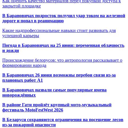
Как оценить качество материалов перед покупкой доступа к
закрытой площадке
В Барановичах подросток получил удар током на железной
дороге и попал в реанимацию
Какие надпрофессиональные навыки стоит развивать для
успешной карьеры
Погода в Барановичах на 25 июня: переменная облачность
и дожди
Происхождение белорусов: что антропология рассказывает о
формировании народа
В Барановичах 26 июня возможны перебои связи из-за
плановых работ A1
В Барановичах назвали самые популярные имена
новорождённых
В районе Гати пройдёт крупный мото-музыкальный
фестиваль MotoFestWest 2026
В Беларуси сохраняются ограничения на посещение лесов
из-за пожарной опасности