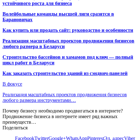
устойчивого роста для бизнеса
Волейбольные команды высшей лиги сразятся в
Барановичах
Как купить или продать сайт: руководство и особенности
Реализация масштабных проектов продвижения бизнесов
любого размера в Беларуси
Строительство бассейнов и хамамов под ключ — полный
цикл работ в Беларуси
Как заказать строительство зданий из сэндвич-панелей
В фокусе
Реализация масштабных проектов продвижения бизнесов
любого размера инструментами…
Почему бизнесу необходимо продвигаться в интернете?
Продвижение бизнеса в интернете имеет ряд важных
преимуществ…
Поделиться
Facebook
Twitter
Google+
WhatsApp
Pinterest
Эл. адрес
Viber