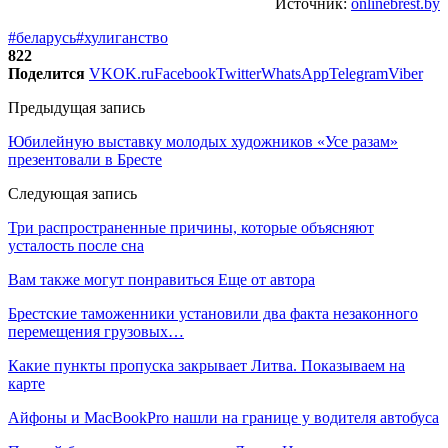
Источник:
onlinebrest.by
#беларусь
#хулиганство
822
Поделится
VK
OK.ru
Facebook
Twitter
WhatsApp
Telegram
Viber
Предыдущая запись
Юбилейную выставку молодых художников «Усе разам»
презентовали в Бресте
Следующая запись
Три распространенные причины, которые объясняют
усталость после сна
Вам также могут понравиться
Еще от автора
Брестские таможенники установили два факта незаконного
перемещения грузовых…
Какие пункты пропуска закрывает Литва. Показываем на
карте
Айфоны и MacBookPro нашли на границе у водителя автобуса