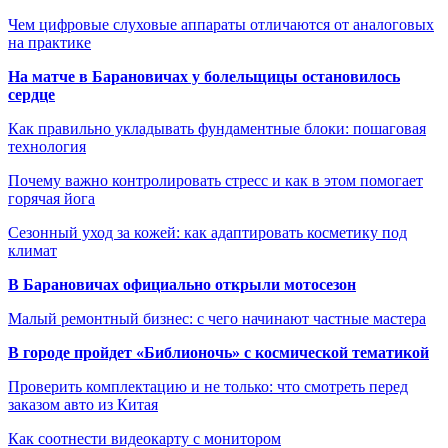
Чем цифровые слуховые аппараты отличаются от аналоговых
на практике
На матче в Барановичах у болельщицы остановилось
сердце
Как правильно укладывать фундаментные блоки: пошаговая
технология
Почему важно контролировать стресс и как в этом помогает
горячая йога
Сезонный уход за кожей: как адаптировать косметику под
климат
В Барановичах официально открыли мотосезон
Малый ремонтный бизнес: с чего начинают частные мастера
В городе пройдет «Библионочь» с космической тематикой
Проверить комплектацию и не только: что смотреть перед
заказом авто из Китая
Как соотнести видеокарту с монитором