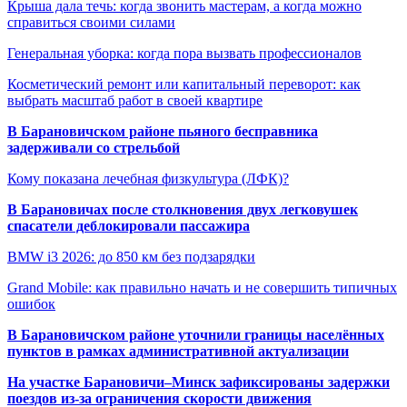
Крыша дала течь: когда звонить мастерам, а когда можно
справиться своими силами
Генеральная уборка: когда пора вызвать профессионалов
Косметический ремонт или капитальный переворот: как
выбрать масштаб работ в своей квартире
В Барановичском районе пьяного бесправника
задерживали со стрельбой
Кому показана лечебная физкультура (ЛФК)?
В Барановичах после столкновения двух легковушек
спасатели деблокировали пассажира
BMW i3 2026: до 850 км без подзарядки
Grand Mobile: как правильно начать и не совершить типичных
ошибок
В Барановичском районе уточнили границы населённых
пунктов в рамках административной актуализации
На участке Барановичи–Минск зафиксированы задержки
поездов из-за ограничения скорости движения