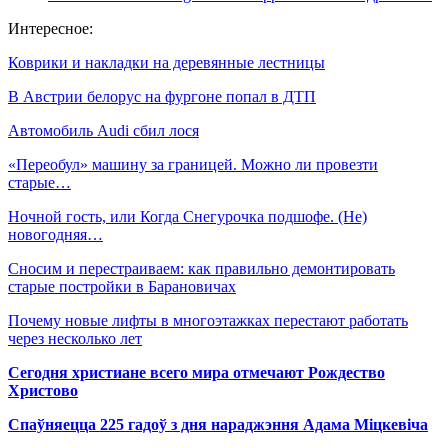
Интересное:
Коврики и накладки на деревянные лестницы
В Австрии белорус на фургоне попал в ДТП
Автомобиль Audi сбил лося
«Переобул» машину за границей. Можно ли провезти
старые…
Ночной гость, или Когда Снегурочка подшофе. (Не)
новогодняя…
Сносим и перестраиваем: как правильно демонтировать
старые постройки в Барановичах
Почему новые лифты в многоэтажках перестают работать
через несколько лет
Сегодня христиане всего мира отмечают Рождество
Христово
Спаўняецца 225 гадоў з дня нараджэння Адама Міцкевіча