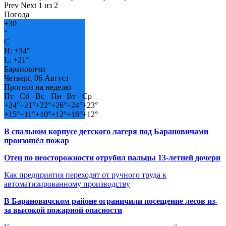
Prev
Next
1 из 2
Погода
+
30
°
C
H:
+
34°
L:
+
21°
Барановичи
Четверг, 06 Август
Прогноз на неделю
Пт
Сб
Вс
Пн
Вт
Ср
+
24°
+
21°
+
22°
+
26°
+
24°
+
23°
+
15°
+
11°
+
10°
+
12°
+
16°
+
12°
В спальном корпусе детского лагеря под Барановичами
произошёл пожар
Отец по неосторожности отрубил пальцы 13-летней дочери
Как предприятия переходят от ручного труда к
автоматизированному производству
В Барановичском районе ограничили посещение лесов из-
за высокой пожарной опасности