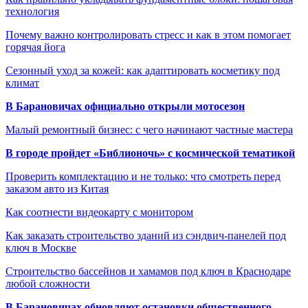
технология
Почему важно контролировать стресс и как в этом помогает
горячая йога
Сезонный уход за кожей: как адаптировать косметику под
климат
В Барановичах официально открыли мотосезон
Малый ремонтный бизнес: с чего начинают частные мастера
В городе пройдет «Библионочь» с космической тематикой
Проверить комплектацию и не только: что смотреть перед
заказом авто из Китая
Как соотнести видеокарту с монитором
Как заказать строительство зданий из сэндвич-панелей под
ключ в Москве
Строительство бассейнов и хамамов под ключ в Краснодаре
любой сложности
В Барановичах обновляют остановки общественного