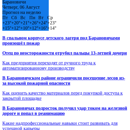
Барановичи
Четверг, 06 Август
Прогноз на неделю
Пт
Сб
Вс
Пн
Вт
Ср
+
23°
+
20°
+
21°
+
26°
+
24°
+
23°
+
15°
+
12°
+
10°
+
12°
+
16°
+
14°
В спальном корпусе детского лагеря под Барановичами
произошёл пожар
Отец по неосторожности отрубил пальцы 13-летней дочери
Как предприятия переходят от ручного труда к
автоматизированному производству
В Барановичском районе ограничили посещение лесов из-
за высокой пожарной опасности
Как оценить качество материалов перед покупкой доступа к
закрытой площадке
В Барановичах подросток получил удар током на железной
дороге и попал в реанимацию
Какие надпрофессиональные навыки стоит развивать для
успешной карьеры