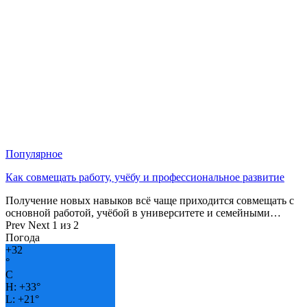
Популярное
Как совмещать работу, учёбу и профессиональное развитие
Получение новых навыков всё чаще приходится совмещать с
основной работой, учёбой в университете и семейными…
Prev
Next
1 из 2
Погода
+
32
°
C
H:
+
33°
L:
+
21°