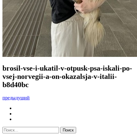
brosil-vse-i-ukatil-v-otpusk-psa-iskali-po-
vsej-norvegii-a-on-okazalsja-v-italii-
b8d40bc
предыдущий