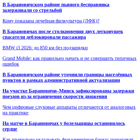
В Барановичском районе пьяного бесправника
задерживали со стрельбой
Кому показана лечебная физкультура (ЛФК)?
В Барановичах после столкновения двух легковушек
спасатели деблокировали пассажира
BMW i3 2026: до 850 км без подзарядки
Grand Mobile: как правильно начать и не совершить типичных
ошибок
В Барановичском районе уточнили границы населённых
пунктов в рамках административной актуализации
На участке Барановичи–Минск зафиксированы задержки
поездов из-за ограничения скорости движения
Чем цифровые слуховые аппараты отличаются от аналоговых
на практике
На матче в Барановичах у болельщицы остановилось
сердце
Как правильно укладывать фундаментные блоки: пошаговая