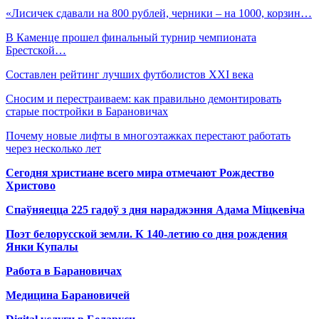
«Лисичек сдавали на 800 рублей, черники – на 1000, корзин…
В Каменце прошел финальный турнир чемпионата
Брестской…
Составлен рейтинг лучших футболистов XXI века
Сносим и перестраиваем: как правильно демонтировать
старые постройки в Барановичах
Почему новые лифты в многоэтажках перестают работать
через несколько лет
Сегодня христиане всего мира отмечают Рождество
Христово
Спаўняецца 225 гадоў з дня нараджэння Адама Міцкевіча
Поэт белорусской земли. К 140-летию со дня рождения
Янки Купалы
Работа в Барановичах
Медицина Барановичей