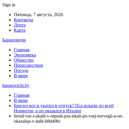
Sign in
Пятница, 7 августа, 2026
Контакты
Лента
Карта
Барановичи
Главная
Экономика
Общество
Происшествия
Погода
В мире
baranovichi.by
Главная
В мире
Бросил все и укатил в отпуск? Пса искали по всей
Норвегии, а он оказался в Италии
brosil-vse-i-ukatil-v-otpusk-psa-iskali-po-vsej-norvegii-a-on-
okazalsja-v-italii-b8d40bc