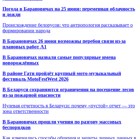
Погода в Барановичах на 25 июня: переменная облачность
и дожди
Происхождение белорусов: что антропология рассказывает о
формировании народа
В Барановичах 26 июня возможны перебои связи из-за
плановых работ A1
В Барановичах назвали самые популярные имена
новорождённых
В районе Гати пройдёт крупный мото-музыкальный
фестиваль MotoFestWest 2026
В Беларуси сохраняются ограничения на посещение лесов
из-за пожарной опасности
Нулевая отчетность в Беларуси: почему «пустой» отчет — это
зона ответственности
В Барановичах прошли учения по разгону массовых
беспорядков
Как изменились способы общения и защиты личных данных в