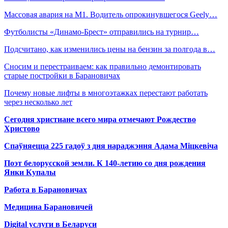
Массовая авария на М1. Водитель опрокинувшегося Geely…
Футболисты «Динамо-Брест»‎ отправились на турнир…
Подсчитано, как изменились цены на бензин за полгода в…
Сносим и перестраиваем: как правильно демонтировать
старые постройки в Барановичах
Почему новые лифты в многоэтажках перестают работать
через несколько лет
Сегодня христиане всего мира отмечают Рождество
Христово
Спаўняецца 225 гадоў з дня нараджэння Адама Міцкевіча
Поэт белорусской земли. К 140-летию со дня рождения
Янки Купалы
Работа в Барановичах
Медицина Барановичей
Digital услуги в Беларуси