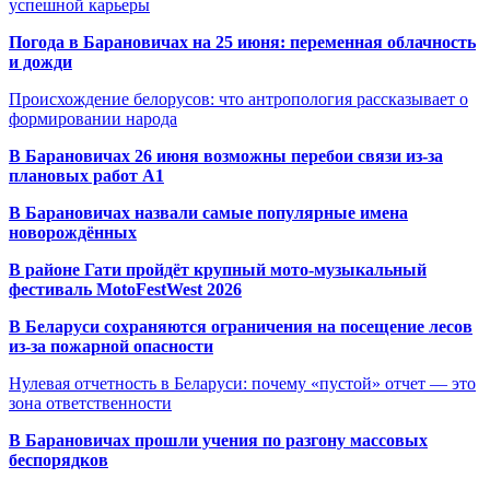
успешной карьеры
Погода в Барановичах на 25 июня: переменная облачность
и дожди
Происхождение белорусов: что антропология рассказывает о
формировании народа
В Барановичах 26 июня возможны перебои связи из-за
плановых работ A1
В Барановичах назвали самые популярные имена
новорождённых
В районе Гати пройдёт крупный мото-музыкальный
фестиваль MotoFestWest 2026
В Беларуси сохраняются ограничения на посещение лесов
из-за пожарной опасности
Нулевая отчетность в Беларуси: почему «пустой» отчет — это
зона ответственности
В Барановичах прошли учения по разгону массовых
беспорядков