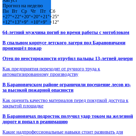
Август
Прогноз на неделю
Пн
Вт
Ср
Чт
Пт
Сб
+
27°
+
22°
+
20°
+
20°
+
21°
+
25°
+
12°
+
13°
+
9°
+
10°
+
9°
+
12°
64-летний мужчина погиб во время работы с мотоблоком
В спальном корпусе детского лагеря под Барановичами
произошёл пожар
Отец по неосторожности отрубил пальцы 13-летней дочери
Как предприятия переходят от ручного труда к
автоматизированному производству
В Барановичском районе ограничили посещение лесов из-
за высокой пожарной опасности
Как оценить качество материалов перед покупкой доступа к
закрытой площадке
В Барановичах подросток получил удар током на железной
дороге и попал в реанимацию
Какие надпрофессиональные навыки стоит развивать для