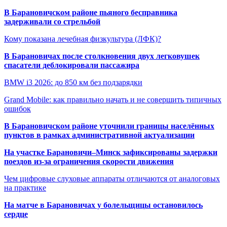
В Барановичском районе пьяного бесправника
задерживали со стрельбой
Кому показана лечебная физкультура (ЛФК)?
В Барановичах после столкновения двух легковушек
спасатели деблокировали пассажира
BMW i3 2026: до 850 км без подзарядки
Grand Mobile: как правильно начать и не совершить типичных
ошибок
В Барановичском районе уточнили границы населённых
пунктов в рамках административной актуализации
На участке Барановичи–Минск зафиксированы задержки
поездов из-за ограничения скорости движения
Чем цифровые слуховые аппараты отличаются от аналоговых
на практике
На матче в Барановичах у болельщицы остановилось
сердце