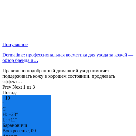
Популярное
Dermatime: профессиональная косметика для ухода за кожей —
обзор бренда и…
Правильно подобранный домашний уход помогает
поддерживать кожу в хорошем состоянии, продлевать
эффект…
Prev
Next
1 из 3
Погода
+
19
°
C
H:
+
23°
L:
+
11°
Барановичи
Воскресенье, 09