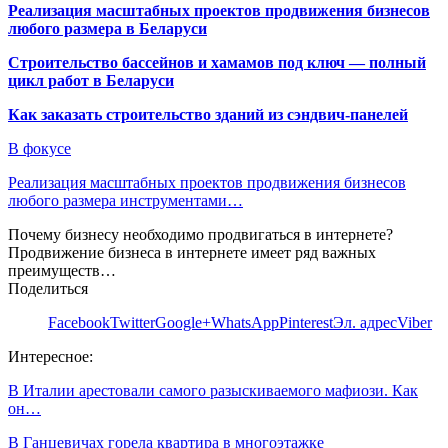
Реализация масштабных проектов продвижения бизнесов
любого размера в Беларуси
Строительство бассейнов и хамамов под ключ — полный
цикл работ в Беларуси
Как заказать строительство зданий из сэндвич-панелей
В фокусе
Реализация масштабных проектов продвижения бизнесов
любого размера инструментами…
Почему бизнесу необходимо продвигаться в интернете?
Продвижение бизнеса в интернете имеет ряд важных
преимуществ…
Поделиться
Facebook
Twitter
Google+
WhatsApp
Pinterest
Эл. адрес
Viber
Интересное:
В Италии арестовали самого разыскиваемого мафиози. Как
он…
В Ганцевичах горела квартира в многоэтажке