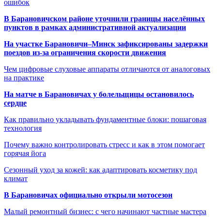
ошибок
В Барановичском районе уточнили границы населённых
пунктов в рамках административной актуализации
На участке Барановичи–Минск зафиксированы задержки
поездов из-за ограничения скорости движения
Чем цифровые слуховые аппараты отличаются от аналоговых
на практике
На матче в Барановичах у болельщицы остановилось
сердце
Как правильно укладывать фундаментные блоки: пошаговая
технология
Почему важно контролировать стресс и как в этом помогает
горячая йога
Сезонный уход за кожей: как адаптировать косметику под
климат
В Барановичах официально открыли мотосезон
Малый ремонтный бизнес: с чего начинают частные мастера