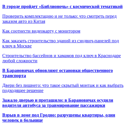
В городе пройдет «Библионочь» с космической тематикой
Проверить комплектацию и не только: что смотреть перед
заказом авто из Китая
Как соотнести видеокарту с монитором
Как заказать строительство зданий из сэндвич-панелей под
ключ в Москве
Строительство бассейнов и хамамов под ключ в Краснодаре
любой сложности
В Барановичах обновляют остановки общественного
транспорта
Двери без лишнего: что такое скрытый монтаж и как выбрать
подходящее решение
Зажало дверью и протащило: в Барановичах осудили
водителя автобуса за травмирование пассажирки
Взрыв в доме под Гродно: разрушены квартиры, один
человек в больнице