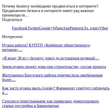
Почему бизнесу необходимо продвигаться в интернете?
Продвижение бизнеса в интернете имеет ряд важных
преимуществ…
Поделиться
Facebook
Twitter
Google+
WhatsApp
Pinterest
Эл. адрес
Viber
Интересное:
Нужна работа? КУПТП «Комбинат общественного
питания»…
«Я вешу 38 кг»: белорус довел до истощения шумный…
Зачем нужен проект дома при строительстве, состав проекта
Жительница Брестского района перечислила лжеброкерам
более…
Как часто нужно мыть голову? Фармацевт советует соблюдать
4…
Сносим и перестраиваем: как правильно демонтировать
старые постройки в Барановичах