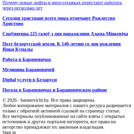
Почему новые лифты в многоэтажках перестают работать
через несколько лет
Сегодня христиане всего мира отмечают Рождество
Христово
Спаўняецца 225 гадоў з дня нараджэння Адама Міцкевіча
Поэт белорусской земли. К 140-летию со дня рождения
Янки Купалы
Работа в Барановичах
Медицина Барановичей
Digital услуги в Беларуси
Погода в Барановичах и Барановичском районе
© 2026 - baranovichi.by. Все права защищены.
Любое копирование материалов с нашего ресурса разрешается
только с обратной активной ссылкой на страницу статьи.
Все материалы опубликованные на сайте взяты с открытых
источников и других порталов интернета, все права на
авторство принадлежат их законным владельцам.
Sign in