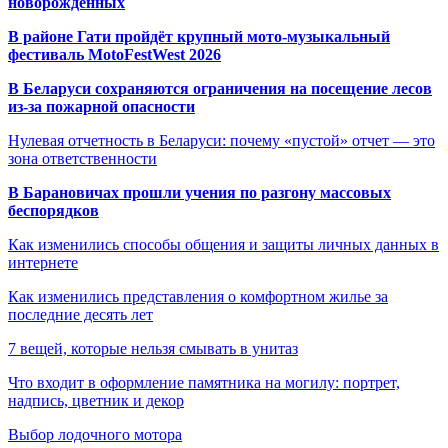
новорождённых
В районе Гати пройдёт крупный мото-музыкальный
фестиваль MotoFestWest 2026
В Беларуси сохраняются ограничения на посещение лесов
из-за пожарной опасности
Нулевая отчетность в Беларуси: почему «пустой» отчет — это
зона ответственности
В Барановичах прошли учения по разгону массовых
беспорядков
Как изменились способы общения и защиты личных данных в
интернете
Как изменились представления о комфортном жилье за
последние десять лет
7 вещей, которые нельзя смывать в унитаз
Что входит в оформление памятника на могилу: портрет,
надпись, цветник и декор
Выбор лодочного мотора