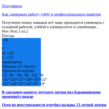
Популярное
Как совмещать работу, учёбу и профессиональное развитие
Получение новых навыков всё чаще приходится совмещать с
основной работой, учёбой в университете и семейными…
Prev
Next
1 из 2
Погода
+
20
°
C
H:
+
22°
L:
+
15°
Барановичи
Пятница, 07 Август
Прогноз на неделю
Сб
Вс
Пн
Вт
Ср
Чт
+
21°
+
21°
+
27°
+
20°
+
19°
+
22°
+
11°
+
10°
+
12°
+
14°
+
9°
+
9°
В спальном корпусе детского лагеря под Барановичами
произошёл пожар
Отец по неосторожности отрубил пальцы 13-летней дочери