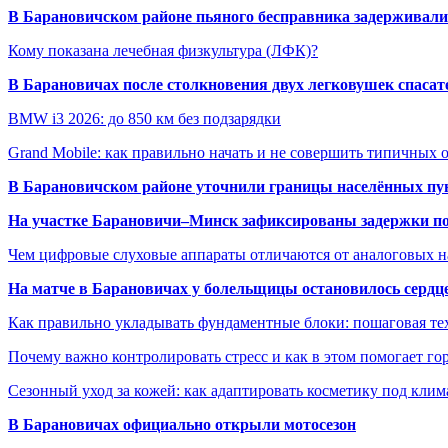
В Барановичском районе пьяного бесправника задерживали 
Кому показана лечебная физкультура (ЛФК)?
В Барановичах после столкновения двух легковушек спаса
BMW i3 2026: до 850 км без подзарядки
Grand Mobile: как правильно начать и не совершить типичных
В Барановичском районе уточнили границы населённых пу
На участке Барановичи–Минск зафиксированы задержки пое
Чем цифровые слуховые аппараты отличаются от аналоговых н
На матче в Барановичах у болельщицы остановилось сердц
Как правильно укладывать фундаментные блоки: пошаговая те
Почему важно контролировать стресс и как в этом помогает гор
Сезонный уход за кожей: как адаптировать косметику под клим
В Барановичах официально открыли мотосезон