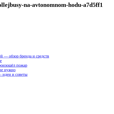
rollejbusy-na-avtonomnom-hodu-a7d5ff1
ей — обзор бренда и средств
е
произошёл пожар
 не нужно
— идеи и советы