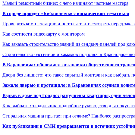
Малый ремонтный бизнес: с чего начинают частные мастера
В городе пройдет «Библионочь» с космической тематикой
Проверить комплектацию и не только: что смотреть перед заказ
Как соотнести видеокарту с монитором
Как заказать строительство зданий из сэндвич-панелей под кл
Строительство бассейнов и хамамов под ключ в Краснодаре л
В Барановичах обновляют остановки общественного транс
Двери без лишнего: что такое скрытый монтаж и как выбрать 
Зажало дверью и протащило: в Барановичах осудили водите
Взрыв в доме под Гродно: разрушены квартиры, один челов
Как выбрать холодильник: подробное руководство для покупат
Стиральная машина прыгает при отжиме? Наиболее распрост
Как публикации в СМИ превращаются в источник устойчиво