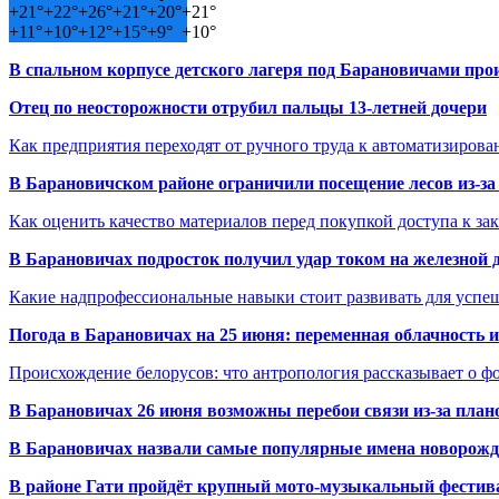
+
21°
+
22°
+
26°
+
21°
+
20°
+
21°
+
11°
+
10°
+
12°
+
15°
+
9°
+
10°
В спальном корпусе детского лагеря под Барановичами пр
Отец по неосторожности отрубил пальцы 13-летней дочери
Как предприятия переходят от ручного труда к автоматизиров
В Барановичском районе ограничили посещение лесов из-з
Как оценить качество материалов перед покупкой доступа к з
В Барановичах подросток получил удар током на железной 
Какие надпрофессиональные навыки стоит развивать для успе
Погода в Барановичах на 25 июня: переменная облачность 
Происхождение белорусов: что антропология рассказывает о 
В Барановичах 26 июня возможны перебои связи из-за план
В Барановичах назвали самые популярные имена новорож
В районе Гати пройдёт крупный мото-музыкальный фестива