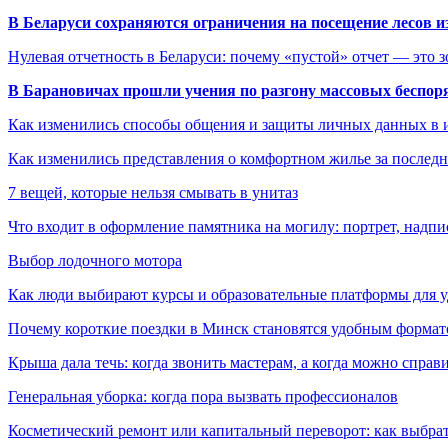
В Беларуси сохраняются ограничения на посещение лесов и
Нулевая отчетность в Беларуси: почему «пустой» отчет — это 
В Барановичах прошли учения по разгону массовых беспор
Как изменились способы общения и защиты личных данных в 
Как изменились представления о комфортном жилье за последни
7 вещей, которые нельзя смывать в унитаз
Что входит в оформление памятника на могилу: портрет, надпис
Выбор лодочного мотора
Как люди выбирают курсы и образовательные платформы для 
Почему короткие поездки в Минск становятся удобным формат
Крыша дала течь: когда звонить мастерам, а когда можно справ
Генеральная уборка: когда пора вызвать профессионалов
Косметический ремонт или капитальный переворот: как выбрат