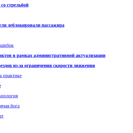
со стрельбой
тели деблокировали пассажира
 ошибок
нктов в рамках административной актуализации
здов из-за ограничения скорости движения
а практике
е
хнология
ячая йога
ат