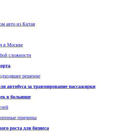
ом авто из Китая
юч в Москве
юбой сложности
порта
подходящее решение
ля автобуса за травмирование пассажирки
ек в больнице
елей
раненные причины
го роста для бизнеса