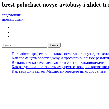
brest-poluchaet-novye-avtobusy-i-zhdet-t
следующий
предыдущий
Dermatime: профессиональная косметика для ухода за кож
Как совмещать работу, учёбу и профессиональное развити
В спальном корпусе детского лагеря под Барановичами 
Как разумно использовать имущество, которое временно
Как ведущий делает Мафию интереснее на корпоративе 