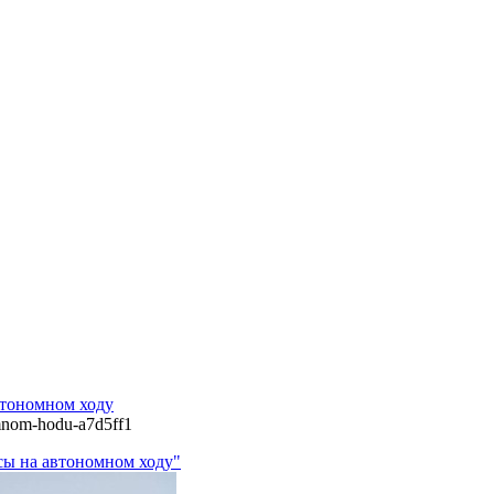
втономном ходу
omnom-hodu-a7d5ff1
сы на автономном ходу"