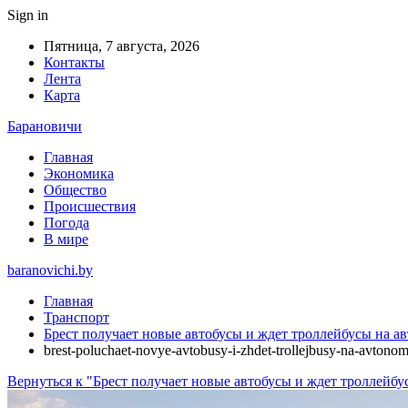
Sign in
Пятница, 7 августа, 2026
Контакты
Лента
Карта
Барановичи
Главная
Экономика
Общество
Происшествия
Погода
В мире
baranovichi.by
Главная
Транспорт
Брест получает новые автобусы и ждет троллейбусы на а
brest-poluchaet-novye-avtobusy-i-zhdet-trollejbusy-na-avton
Вернуться к "Брест получает новые автобусы и ждет троллейбу