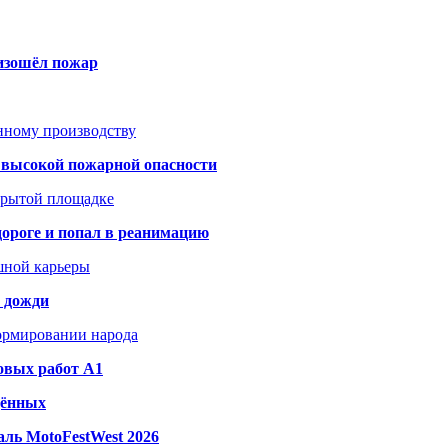
оизошёл пожар
анному производству
а высокой пожарной опасности
акрытой площадке
дороге и попал в реанимацию
шной карьеры
и дожди
формировании народа
овых работ A1
дённых
ль MotoFestWest 2026