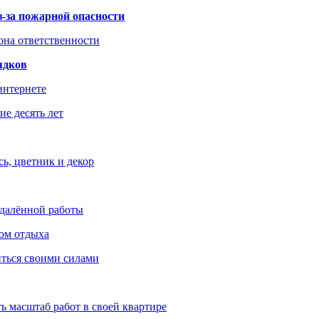
з-за пожарной опасности
зона ответственности
ядков
интернете
е десять лет
ь, цветник и декор
удалённой работы
ом отдыха
иться своими силами
ь масштаб работ в своей квартире