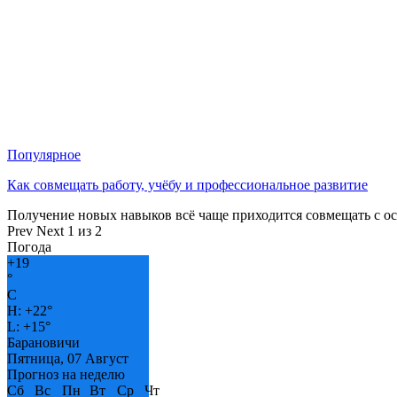
Популярное
Как совмещать работу, учёбу и профессиональное развитие
Получение новых навыков всё чаще приходится совмещать с о
Prev
Next
1 из 2
Погода
+
19
°
C
H:
+
22°
L:
+
15°
Барановичи
Пятница, 07 Август
Прогноз на неделю
Сб
Вс
Пн
Вт
Ср
Чт