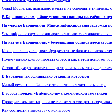
Grand Mobile: как правильно начать и не совершить типичных
В Барановичском районе уточнили границы населённых пу
На участке Барановичи–Минск зафиксированы задержки пое
Чем цифровые слуховые аппараты отличаются от аналоговых н
На матче в Барановичах у болельщицы остановилось сердц
Как правильно укладывать фундаментные блоки: пошаговая те
Почему важно контролировать стресс и как в этом помогает гор
Сезонный уход за кожей: как адаптировать косметику под клим
В Барановичах официально открыли мотосезон
Малый ремонтный бизнес: с чего начинают частные мастера
В городе пройдет «Библионочь» с космической тематикой
Проверить комплектацию и не только: что смотреть перед заказ
Как соотнести видеокарту с монитором