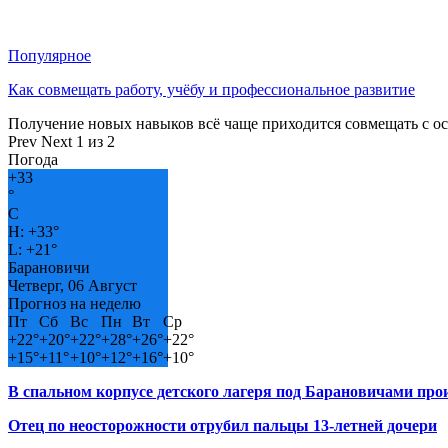
Популярное
Как совмещать работу, учёбу и профессиональное развитие
Получение новых навыков всё чаще приходится совмещать с о
Prev
Next
1 из 2
Погода
+
33
°
C
H:
+
33°
L:
+
21°
Барановичи
Четверг, 06 Август
Прогноз на неделю
Пт
Сб
Вс
Пн
Вт
Ср
+
22°
+
20°
+
22°
+
28°
+
26°
+
22°
+
15°
+
11°
+
10°
+
12°
+
16°
+
10°
В спальном корпусе детского лагеря под Барановичами пр
Отец по неосторожности отрубил пальцы 13-летней дочери