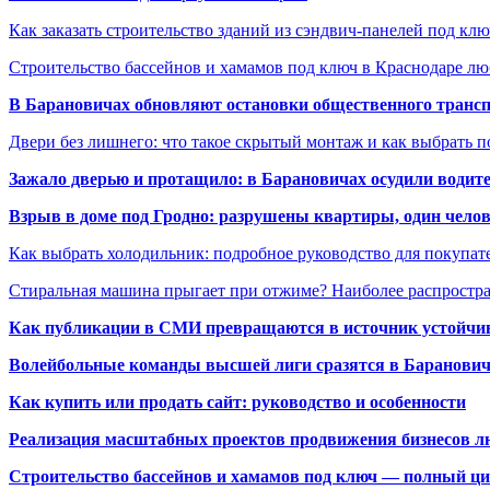
Как заказать строительство зданий из сэндвич-панелей под кл
Строительство бассейнов и хамамов под ключ в Краснодаре л
В Барановичах обновляют остановки общественного транс
Двери без лишнего: что такое скрытый монтаж и как выбрать 
Зажало дверью и протащило: в Барановичах осудили водите
Взрыв в доме под Гродно: разрушены квартиры, один челов
Как выбрать холодильник: подробное руководство для покупат
Стиральная машина прыгает при отжиме? Наиболее распрост
Как публикации в СМИ превращаются в источник устойчиво
Волейбольные команды высшей лиги сразятся в Баранови
Как купить или продать сайт: руководство и особенности
Реализация масштабных проектов продвижения бизнесов лю
Строительство бассейнов и хамамов под ключ — полный ци