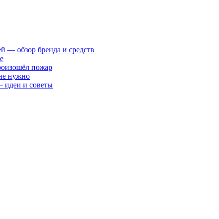
ей — обзор бренда и средств
е
произошёл пожар
 не нужно
— идеи и советы