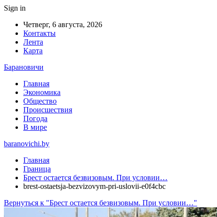
Sign in
Четверг, 6 августа, 2026
Контакты
Лента
Карта
Барановичи
Главная
Экономика
Общество
Происшествия
Погода
В мире
baranovichi.by
Главная
Граница
Брест остается безвизовым. При условии…
brest-ostaetsja-bezvizovym-pri-uslovii-e0f4cbc
Вернуться к "Брест остается безвизовым. При условии…"