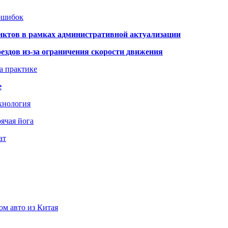
 ошибок
нктов в рамках административной актуализации
здов из-за ограничения скорости движения
а практике
е
хнология
ячая йога
ат
ом авто из Китая