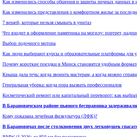
Как изменились способы общения и защиты личных данных в 
Как изменились представления о комфортном жилье за последни
7 вещей, которые нельзя смывать в унитаз
Что входит в оформление памятника на могилу: портрет, надпис
Выбор лодочного мотора
Как люди выбирают курсы и образовательные платформы для 
Почему короткие поездки в Минск становятся удобным формат
Крыша дала течь: когда звонить мастерам, а когда можно справ
Генеральная уборка: когда пора вызвать профессионалов
Косметический ремонт или капитальный переворот: как выбрат
В Барановичском районе пьяного бесправника задерживали 
Кому показана лечебная физкультура (ЛФК)?
В Барановичах после столкновения двух легковушек спаса
BMW i3 2026: до 850 км без подзарядки