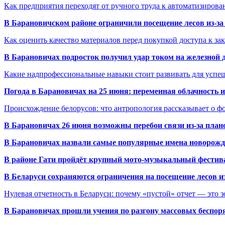
Как предприятия переходят от ручного труда к автоматизиров
В Барановичском районе ограничили посещение лесов из-з
Как оценить качество материалов перед покупкой доступа к з
В Барановичах подросток получил удар током на железной 
Какие надпрофессиональные навыки стоит развивать для успе
Погода в Барановичах на 25 июня: переменная облачность 
Происхождение белорусов: что антропология рассказывает о 
В Барановичах 26 июня возможны перебои связи из-за план
В Барановичах назвали самые популярные имена новорож
В районе Гати пройдёт крупный мото-музыкальный фестива
В Беларуси сохраняются ограничения на посещение лесов и
Нулевая отчетность в Беларуси: почему «пустой» отчет — это 
В Барановичах прошли учения по разгону массовых беспор