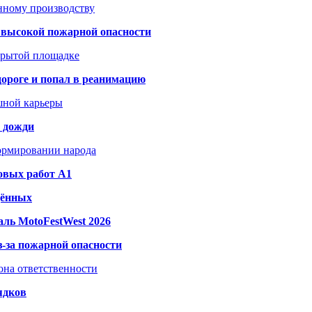
анному производству
а высокой пожарной опасности
акрытой площадке
дороге и попал в реанимацию
шной карьеры
и дожди
формировании народа
овых работ A1
дённых
ль MotoFestWest 2026
з-за пожарной опасности
зона ответственности
ядков