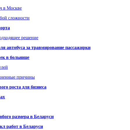
юч в Москве
юбой сложности
порта
подходящее решение
ля автобуса за травмирование пассажирки
ек в больнице
елей
раненные причины
го роста для бизнеса
чах
бого размера в Беларуси
кл работ в Беларуси