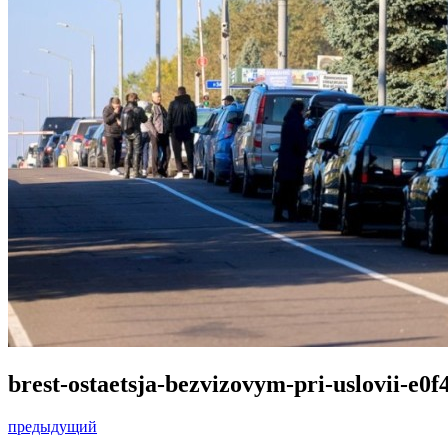
brest-ostaetsja-bezvizovym-pri-uslovii-e0f
предыдущий