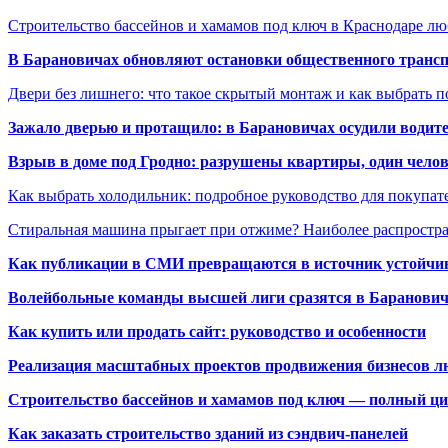
Строительство бассейнов и хамамов под ключ в Краснодаре л
В Барановичах обновляют остановки общественного транс
Двери без лишнего: что такое скрытый монтаж и как выбрать 
Зажало дверью и протащило: в Барановичах осудили водите
Взрыв в доме под Гродно: разрушены квартиры, один челов
Как выбрать холодильник: подробное руководство для покупат
Стиральная машина прыгает при отжиме? Наиболее распрост
Как публикации в СМИ превращаются в источник устойчиво
Волейбольные команды высшей лиги сразятся в Баранови
Как купить или продать сайт: руководство и особенности
Реализация масштабных проектов продвижения бизнесов лю
Строительство бассейнов и хамамов под ключ — полный ци
Как заказать строительство зданий из сэндвич-панелей