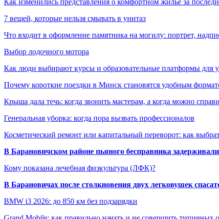
Как изменились представления о комфортном жилье за последни
7 вещей, которые нельзя смывать в унитаз
Что входит в оформление памятника на могилу: портрет, надпис
Выбор лодочного мотора
Как люди выбирают курсы и образовательные платформы для 
Почему короткие поездки в Минск становятся удобным формат
Крыша дала течь: когда звонить мастерам, а когда можно справ
Генеральная уборка: когда пора вызвать профессионалов
Косметический ремонт или капитальный переворот: как выбрат
В Барановичском районе пьяного бесправника задерживали 
Кому показана лечебная физкультура (ЛФК)?
В Барановичах после столкновения двух легковушек спаса
BMW i3 2026: до 850 км без подзарядки
Grand Mobile: как правильно начать и не совершить типичных