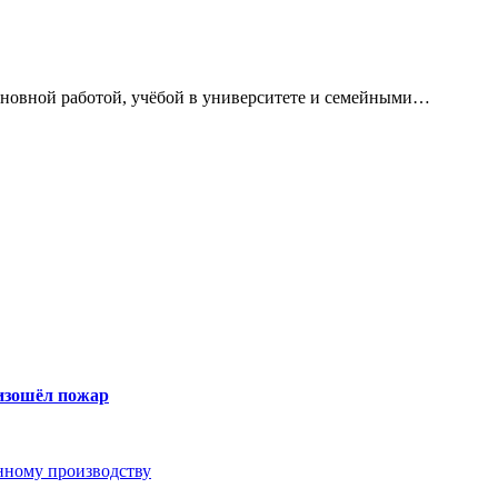
сновной работой, учёбой в университете и семейными…
оизошёл пожар
анному производству