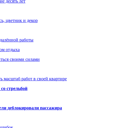
е десять лет
ь, цветник и декор
удалённой работы
ом отдыха
иться своими силами
ь масштаб работ в своей квартире
со стрельбой
тели деблокировали пассажира
 ошибок