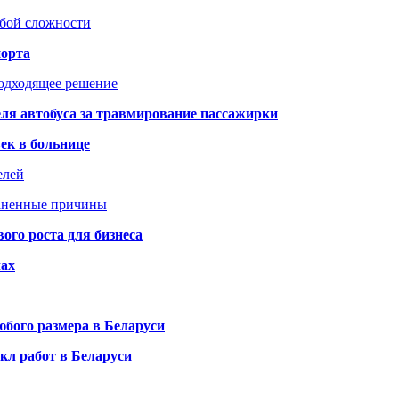
юбой сложности
порта
подходящее решение
ля автобуса за травмирование пассажирки
ек в больнице
елей
раненные причины
го роста для бизнеса
чах
бого размера в Беларуси
кл работ в Беларуси