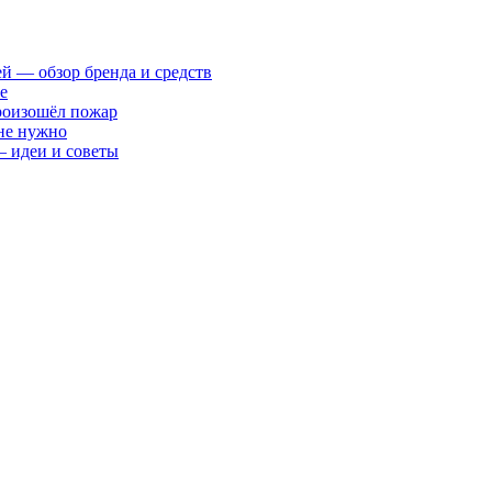
ей — обзор бренда и средств
е
произошёл пожар
 не нужно
— идеи и советы