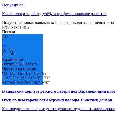
Популярное
Как совмещать работу, учёбу и профессиональное развитие
Получение новых навыков всё чаще приходится совмещать с о
Prev
Next
1 из 2
Погода
+
19
°
C
H:
+
22°
L:
+
15°
Барановичи
Пятница, 07 Август
Прогноз на неделю
Сб
Вс
Пн
Вт
Ср
Чт
+
21°
+
22°
+
26°
+
21°
+
20°
+
21°
+
11°
+
10°
+
12°
+
15°
+
9°
+
10°
В спальном корпусе детского лагеря под Барановичами пр
Отец по неосторожности отрубил пальцы 13-летней дочери
Как предприятия переходят от ручного труда к автоматизиров