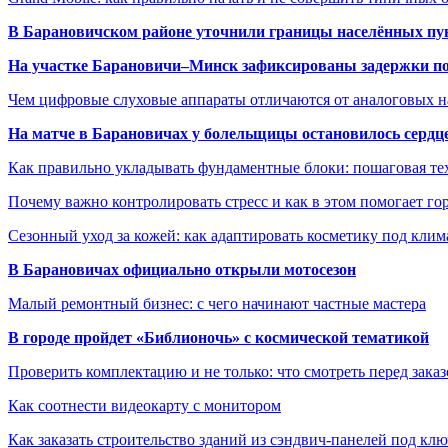
В Барановичском районе уточнили границы населённых пу
На участке Барановичи–Минск зафиксированы задержки пое
Чем цифровые слуховые аппараты отличаются от аналоговых н
На матче в Барановичах у болельщицы остановилось сердц
Как правильно укладывать фундаментные блоки: пошаговая те
Почему важно контролировать стресс и как в этом помогает гор
Сезонный уход за кожей: как адаптировать косметику под клим
В Барановичах официально открыли мотосезон
Малый ремонтный бизнес: с чего начинают частные мастера
В городе пройдет «Библионочь» с космической тематикой
Проверить комплектацию и не только: что смотреть перед заказ
Как соотнести видеокарту с монитором
Как заказать строительство зданий из сэндвич-панелей под кл