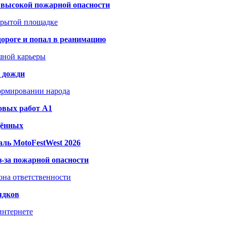
а высокой пожарной опасности
акрытой площадке
дороге и попал в реанимацию
шной карьеры
и дожди
формировании народа
овых работ A1
дённых
ль MotoFestWest 2026
з-за пожарной опасности
зона ответственности
ядков
интернете