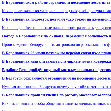
В Барановичском районе ограничили посещение лесов из-з
Как оценить качество материалов перед покупкой доступа к з
В Барановичах подросток получил удар током на железной 
Какие надпрофессиональные навыки стоит развивать для успе
Погода в Барановичах на 25 июня: переменная облачность 
Происхождение белорусов: что антропология рассказывает о 
В Барановичах 26 июня возможны перебои связи из-за план
В Барановичах назвали самые популярные имена новорож
В районе Гати пройдёт крупный мото-музыкальный фестива
В Беларуси сохраняются ограничения на посещение лесов и
Нулевая отчетность в Беларуси: почему «пустой» отчет — это 
В Барановичах прошли учения по разгону массовых беспор
Как изменились способы общения и защиты личных данных в 