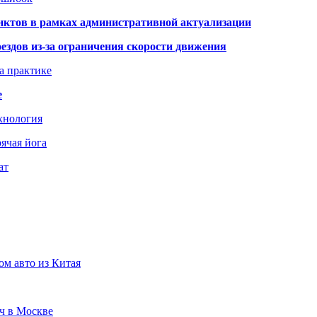
нктов в рамках административной актуализации
здов из-за ограничения скорости движения
а практике
е
хнология
ячая йога
ат
ом авто из Китая
юч в Москве