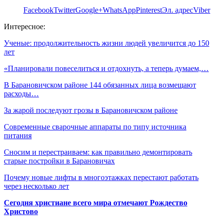
Facebook
Twitter
Google+
WhatsApp
Pinterest
Эл. адрес
Viber
Интересное:
Ученые: продолжительность жизни людей увеличится до 150
лет
«Планировали повеселиться и отдохнуть, а теперь думаем,…
В Барановичском районе 144 обязанных лица возмещают
расходы…
За жарой последуют грозы в Барановичском районе
Современные сварочные аппараты по типу источника
питания
Сносим и перестраиваем: как правильно демонтировать
старые постройки в Барановичах
Почему новые лифты в многоэтажках перестают работать
через несколько лет
Сегодня христиане всего мира отмечают Рождество
Христово