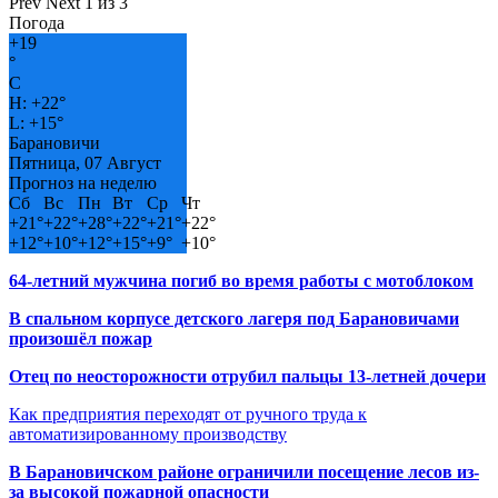
Prev
Next
1 из 3
Погода
+
19
°
C
H:
+
22°
L:
+
15°
Барановичи
Пятница, 07 Август
Прогноз на неделю
Сб
Вс
Пн
Вт
Ср
Чт
+
21°
+
22°
+
28°
+
22°
+
21°
+
22°
+
12°
+
10°
+
12°
+
15°
+
9°
+
10°
64-летний мужчина погиб во время работы с мотоблоком
В спальном корпусе детского лагеря под Барановичами
произошёл пожар
Отец по неосторожности отрубил пальцы 13-летней дочери
Как предприятия переходят от ручного труда к
автоматизированному производству
В Барановичском районе ограничили посещение лесов из-
за высокой пожарной опасности