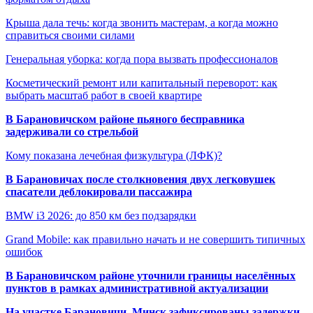
Крыша дала течь: когда звонить мастерам, а когда можно
справиться своими силами
Генеральная уборка: когда пора вызвать профессионалов
Косметический ремонт или капитальный переворот: как
выбрать масштаб работ в своей квартире
В Барановичском районе пьяного бесправника
задерживали со стрельбой
Кому показана лечебная физкультура (ЛФК)?
В Барановичах после столкновения двух легковушек
спасатели деблокировали пассажира
BMW i3 2026: до 850 км без подзарядки
Grand Mobile: как правильно начать и не совершить типичных
ошибок
В Барановичском районе уточнили границы населённых
пунктов в рамках административной актуализации
На участке Барановичи–Минск зафиксированы задержки