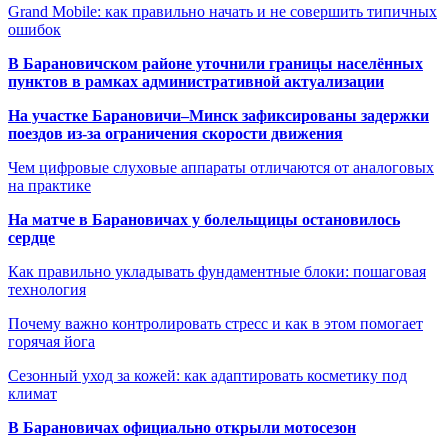
Grand Mobile: как правильно начать и не совершить типичных
ошибок
В Барановичском районе уточнили границы населённых
пунктов в рамках административной актуализации
На участке Барановичи–Минск зафиксированы задержки
поездов из-за ограничения скорости движения
Чем цифровые слуховые аппараты отличаются от аналоговых
на практике
На матче в Барановичах у болельщицы остановилось
сердце
Как правильно укладывать фундаментные блоки: пошаговая
технология
Почему важно контролировать стресс и как в этом помогает
горячая йога
Сезонный уход за кожей: как адаптировать косметику под
климат
В Барановичах официально открыли мотосезон