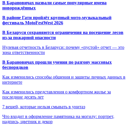
В Барановичах назвали самые популярные имена
новорождённых
В районе Гати пройдёт крупный мото-музыкальный
фестиваль MotoFestWest 2026
В Беларуси сохраняются ограничения на посещение лесов
из-за пожарной опасности
Нулевая отчетность в Беларуси: почему «пустой» отчет — это
зона ответственности
В Барановичах прошли учения по разгону массовых
беспорядков
Как изменились способы общения и защиты личных данных в
интернете
Как изменились представления о комфортном жилье за
последние десять лет
7 вещей, которые нельзя смывать в унитаз
Что входит в оформление памятника на могилу: портрет,
надпись, цветник и декор