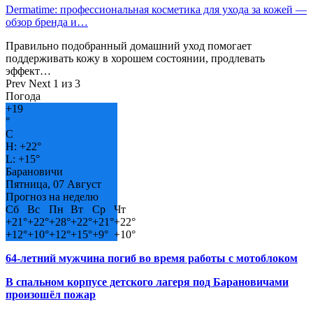
Dermatime: профессиональная косметика для ухода за кожей —
обзор бренда и…
Правильно подобранный домашний уход помогает
поддерживать кожу в хорошем состоянии, продлевать
эффект…
Prev
Next
1 из 3
Погода
+
19
°
C
H:
+
22°
L:
+
15°
Барановичи
Пятница, 07 Август
Прогноз на неделю
Сб
Вс
Пн
Вт
Ср
Чт
+
21°
+
22°
+
28°
+
22°
+
21°
+
22°
+
12°
+
10°
+
12°
+
15°
+
9°
+
10°
64-летний мужчина погиб во время работы с мотоблоком
В спальном корпусе детского лагеря под Барановичами
произошёл пожар