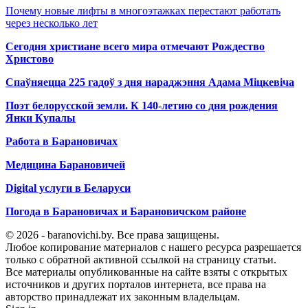
Почему новые лифты в многоэтажках перестают работать
через несколько лет
Сегодня христиане всего мира отмечают Рождество
Христово
Спаўняецца 225 гадоў з дня нараджэння Адама Міцкевіча
Поэт белорусской земли. К 140-летию со дня рождения
Янки Купалы
Работа в Барановичах
Медицина Барановичей
Digital услуги в Беларуси
Погода в Барановичах и Барановичском районе
© 2026 - baranovichi.by. Все права защищены.
Любое копирование материалов с нашего ресурса разрешается
только с обратной активной ссылкой на страницу статьи.
Все материалы опубликованные на сайте взяты с открытых
источников и других порталов интернета, все права на
авторство принадлежат их законным владельцам.