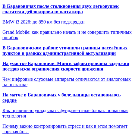
В Барановичах после столкновения двух легковушек
спасатели деблокировали пассажира
BMW i3 2026: до 850 км без подзарядки
Grand Mobile: как правильно начать и не совершить типичных
ошибок
В Барановичском районе уточнили границы населённых
пунктов в рамках административной актуализации
На участке Барановичи–Минск зафиксированы задержки
поездов из-за ограничения скорости движения
Чем цифровые слуховые аппараты отличаются от аналоговых
на практике
На матче в Барановичах у болельщицы остановилось
сердце
Как правильно укладывать фундаментные блоки: пошаговая
технология
Почему важно контролировать стресс и как в этом помогает
горячая йога