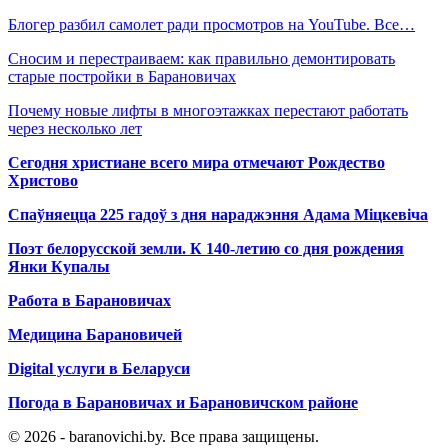
Блогер разбил самолет ради просмотров на YouTube. Все…
Сносим и перестраиваем: как правильно демонтировать
старые постройки в Барановичах
Почему новые лифты в многоэтажках перестают работать
через несколько лет
Сегодня христиане всего мира отмечают Рождество
Христово
Спаўняецца 225 гадоў з дня нараджэння Адама Міцкевіча
Поэт белорусской земли. К 140-летию со дня рождения
Янки Купалы
Работа в Барановичах
Медицина Барановичей
Digital услуги в Беларуси
Погода в Барановичах и Барановичском районе
© 2026 - baranovichi.by. Все права защищены.