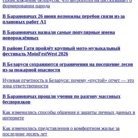
Происхождение белорусов: что антропология рассказывает о
формировании народа
В Барановичах 26 июня возможны перебои связи из-за
плановых работ A1
В Барановичах назвали самые популярные имена
новорождённых
В районе Гати пройдёт крупный мото-музыкальный
фестиваль MotoFestWest 2026
В Беларуси сохраняются ограничения на посещение лесов
из-за пожарной опасности
Нулевая отчетность в Беларуси: почему «пустой» отчет — это
зона ответственности
В Барановичах прошли учения по разгону массовых
беспорядков
Как изменились способы общения и защиты личных данных в
интернете
Как изменились представления о комфортном жилье за
последние десять лет