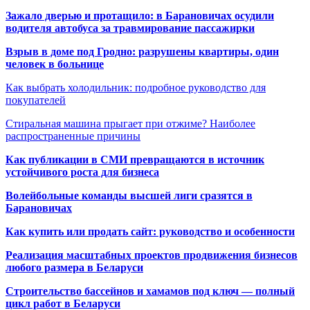
Зажало дверью и протащило: в Барановичах осудили
водителя автобуса за травмирование пассажирки
Взрыв в доме под Гродно: разрушены квартиры, один
человек в больнице
Как выбрать холодильник: подробное руководство для
покупателей
Стиральная машина прыгает при отжиме? Наиболее
распространенные причины
Как публикации в СМИ превращаются в источник
устойчивого роста для бизнеса
Волейбольные команды высшей лиги сразятся в
Барановичах
Как купить или продать сайт: руководство и особенности
Реализация масштабных проектов продвижения бизнесов
любого размера в Беларуси
Строительство бассейнов и хамамов под ключ — полный
цикл работ в Беларуси