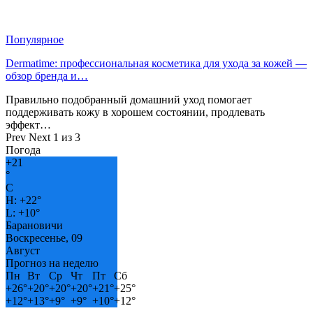
Популярное
Dermatime: профессиональная косметика для ухода за кожей —
обзор бренда и…
Правильно подобранный домашний уход помогает
поддерживать кожу в хорошем состоянии, продлевать
эффект…
Prev
Next
1 из 3
Погода
+
21
°
C
H:
+
22°
L:
+
10°
Барановичи
Воскресенье, 09
Август
Прогноз на неделю
Пн
Вт
Ср
Чт
Пт
Сб
+
26°
+
20°
+
20°
+
20°
+
21°
+
25°
+
12°
+
13°
+
9°
+
9°
+
10°
+
12°